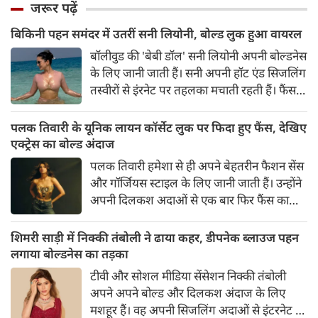
जरूर पढ़ें
बिकिनी पहन समंदर में उतरीं सनी लियोनी, बोल्ड लुक हुआ वायरल
बॉलीवुड की 'बेबी डॉल' सनी लियोनी अपनी बोल्डनेस
के लिए जानी जाती हैं। सनी अपनी हॉट एंड सिजलिंग
तस्वीरों से इंरनेट पर तहलका मचाती रहती हैं। फैंस
सनी लियोनी की तस्वीरों का बेसब्री से इंतजार करते
हैं। इस बार सनी लियोनी ने मालदीव वेकेशन से अपनी
पलक तिवारी के यूनिक लायन कॉर्सेट लुक पर फिदा हुए फैंस, देखिए
कुछ बोल्ड तस्वीरें शेयर की है।
एक्ट्रेस का बोल्ड अंदाज
पलक तिवारी हमेशा से ही अपने बेहतरीन फैशन सेंस
और गॉर्जियस स्टाइल के लिए जानी जाती हैं। उन्होंने
अपनी दिलकश अदाओं से एक बार फिर फैंस का
दिल जीत लिया है। पलक ने एक बेहद यूनीक और
स्टाइलिश गोल्डन कॉर्सेट टॉप में अपनी कुछ तस्वीरें
शिमरी साड़ी में निक्की तंबोली ने ढाया कहर, डीपनेक ब्लाउज पहन
शेयर की है।
लगाया बोल्डनेस का तड़का
टीवी और सोशल मीडिया सेंसेशन निक्की तंबोली
अपने अपने बोल्ड और दिलकश अंदाज के लिए
मशहूर हैं। वह अपनी सिजलिंग अदाओं से इंटरनेट पर