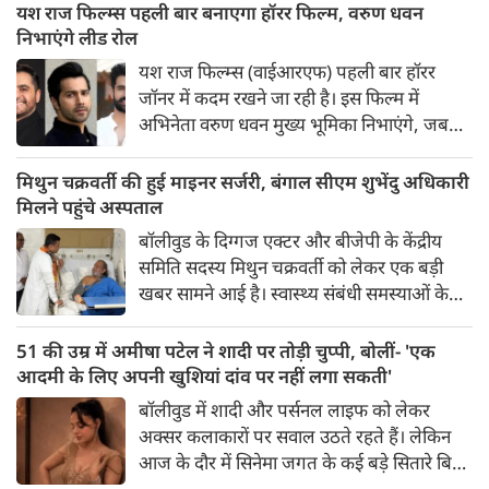
यश राज फिल्म्स पहली बार बनाएगा हॉरर फिल्म, वरुण धवन
निभाएंगे लीड रोल
यश राज फिल्म्स (वाईआरएफ) पहली बार हॉरर
जॉनर में कदम रखने जा रही है। इस फिल्म में
अभिनेता वरुण धवन मुख्य भूमिका निभाएंगे, जबकि
निर्देशन और पटकथा की जिम्मेदारी 'रॉकेट बॉयज़' से
चर्चित अभय पन्नू संभालेंगे। फिल्म की शूटिंग इस वर्ष
मिथुन चक्रवर्ती की हुई माइनर सर्जरी, बंगाल सीएम शुभेंदु अधिकारी
के अंत में शुरू होने की योजना है और इसे वर्ष 2027
मिलने पहुंचे अस्पताल
में दुनियाभर के सिनेमाघरों में रिलीज़ किया जाएगा।
बॉलीवुड के दिग्गज एक्टर और बीजेपी के केंद्रीय
समिति सदस्य मिथुन चक्रवर्ती को लेकर एक बड़ी
खबर सामने आई है। स्वास्थ्य संबंधी समस्याओं के
चलते उन्हें कोलकाता के एक निजी अस्पताल में भर्ती
कराया गया है, जहां डॉक्टरों की टीम ने उनके दाहिने
51 की उम्र में अमीषा पटेल ने शादी पर तोड़ी चुप्पी, बोलीं- 'एक
हाथ की एक माइनर सर्जरी की है।
आदमी के लिए अपनी खुशियां दांव पर नहीं लगा सकती'
बॉलीवुड में शादी और पर्सनल लाइफ को लेकर
अक्सर कलाकारों पर सवाल उठते रहते हैं। लेकिन
आज के दौर में सिनेमा जगत के कई बड़े सितारे बिना
किसी झिझक के अपनी शर्तों पर जिंदगी जी रहे हैं।