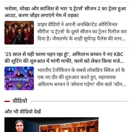
सलमान खान, तबू और सुष्मिता सेन जैसी हस्तियों के
भरोसा, धोखा और साजिश से भरा 'द ट्रेटर्स' सीजन 2 का ट्रेलर हुआ
बाद अब 'गदर' फेम अभिनेत्री अमीषा पटेल ने भी
आउट, करण जौहर लगाएंगे गेम में तड़का
अपने सिंगल स्टेटस पर ऐसी बात कही है, जो सोशल
प्राइम वीडियो ने अपनी अनस्क्रिप्टेड ओरिजिनल
मीडिया पर चर्चा का विषय बन गई है।
सीरीज 'द ट्रेटर्स' के दूसरे सीजन का ट्रेलर रिलीज कर
दिया है। जैसलमेर के शाही सूर्यगढ़ पैलेस की शानदार
लोकेशन पर सेट इस नए सीजन में करण जौहर एक
बार फिर इस रियलिटी सीरीज के मास्टरमाइंड के तौर
'25 साल से यही चश्मा पहन रहा हूं!', अमिताभ बच्चन ने नए KBC
पर वापसी कर रहे हैं, जहां भरोसा एक लग्जरी है,
की शूटिंग की शुरुआत में मांगी माफी, चश्मे को लेकर किया मजेदार
धोखा एक रणनीति है और हर कदम पर विश्वासघात
खुलासा
भारतीय टेलीविजन के सबसे लोकप्रिय क्विज शो के
का खतरा मंडरा रहा है।
एक नए दौर की शुरुआत करते हुए, महानायक
अमिताभ बच्चन ने 'सोचना पड़ेगा' थीम वाले 'कौन
बनेगा करोड़पति' के शूटिंग के पहले दिन दर्शकों का
स्वागत किया। उन्होंने अपनी चिरपरिचित गर्मजोशी,
वीडियो
सादगी और दिल खोलकर मुस्कुराने वाली ईमानदारी
और भी वीडियो देखें
के साथ सबका दिल जीत लिया।