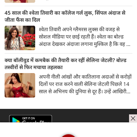
तहलका मचाती रहती हैं। इस बार निक्की ने मरून
कलर की साड़ी में अपनी कुछ सुपर सिजलिंग तस्वीरें
45 साल की श्वेता तिवारी का कॉलेज गर्ल लुक, सिंपल अंदाज से
शेयर की है। खूबसूरत शिमरी साड़ी में निक्की की
जीता फैंस का दिल
अदाएं देखने लायक है।
श्वेता तिवारी अपने ग्लैमरस लुक्स की वजह से
सोशल मीडिया पर छाई रहती हैं। श्वेता का बोल्ड
अंदाज देखकर अंदाजा लगाना मुश्किल है कि वह दो
बच्चों की मां हैं। 45 साल की श्वेता तिवारी की
तस्वीरों पर फैंस जमकर प्यार लुटाते हैं। इस बार
क्या बॉलीवुड में कमबैक की तैयारी कर रहीं सेलिना जेटली? बोल्ड
श्वेता तिवारी ने वेकेशन से अपनी कुछ तस्वीरें शेयर
तस्वीरों से फिर मचाया तहलका
की है।
अपनी नीली आंखों और कातिलाना अदाओं से करोड़ों
दिलों पर राज करने वाली सेलिना जेटली पिछले 14
साल से अभिनय की दुनिया से दूर हैं। उन्हें आखिरी
बार साल 2011 में आई फिल्म 'थैंक यू' में देखा गया
था। इसके बाद वह 2012 में 'विल यू मैरी' में कैमियो
रोल में नजर आई थीं।