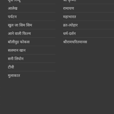
आलेख
रामायण
पर्यटन
महाभारत
खुल जा सिम सिम
व्रत-त्योहार
आने वाली फिल्म
धर्म-दर्शन
बॉलीवुड फोकस
श्रीरामचरितमानस
सलमान खान
सनी लियोन
टीवी
मुलाकात