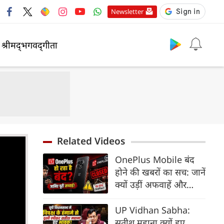
Newsletter
श्रीमद्‍भगवद्‍गीता
Related Videos
OnePlus Mobile बंद
होने की खबरों का सच: जानें
क्यों उड़ीं अफवाहें और
मौजूदा यूज़र्स का क्या होगा?
UP Vidhan Sabha:
सतीश महाना क्यों हुए