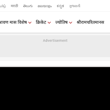
மிழ்
मराठी
తెలుగు
മലയാളം
ಕನ್ನಡ
ગુજરાતી
श्रावण मास विशेष
क्रिकेट
ज्योतिष
श्रीरामचरितमानस