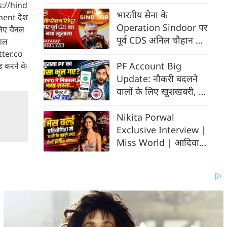
2026 में FD पर कहाँ
s://hind
मिलेगा सबसे ज्यादा रिटर्न?
भारतीय सेना के
ment देश
Operation Sindoor पर
लिए चैनल
पूर्व CDS अनिल चौहान का
शल
नया खुलासा
tter.co
PF Account Big
 करने के
Update: नौकरी बदलने
वालों के लिए खुशखबरी, 1
मिनट में निकालें पुराने PF
की पूरी डिटेल
Nikita Porwal
Exclusive Interview |
Miss World | आदिवासी
जनजीवन को विश्व के
सामने रखेंगी