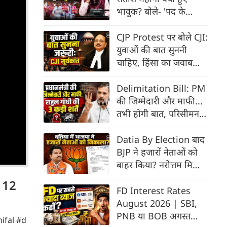
भावुक? बोले- 'पद के
लायक हूं या नहीं, जल्द
बताऊंगा'‍
CJP Protest पर बोले CJI:
युवाओं की बात सुननी
चाहिए, हिंसा का जवाब
हिंसा नहीं हो सकता
Delimitation Bill: PM
की जिम्मेदारी और माफी...
तभी होगी बात, परिसीमन
बिल पर संसद में फंसा पेच
Datia By Election बाद
BJP ने हजारों नेताओं को
बाहर किया? नरोत्तम मिश्रा
का क्या होगा | Fact-
। 12
Check
FD Interest Rates
August 2026 | SBI,
PNB या BOB अगस्त
hifal #d