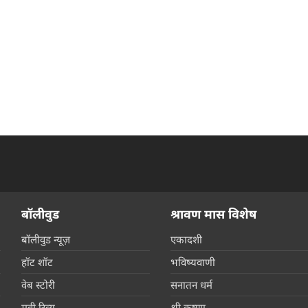
बॉलीवुड
श्रावण मास विशेष
बॉलीवुड न्यूज़
एकादशी
हॉट शॉट
भविष्यवाणी
वेब स्टोरी
सनातन धर्म
मूवी रिव्यू
श्री कृष्णा