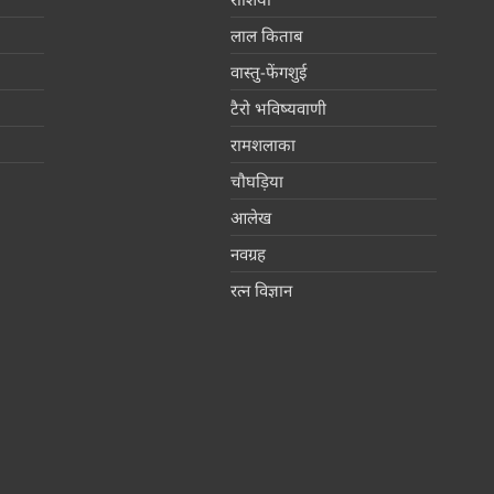
लाल किताब
वास्तु-फेंगशुई
टैरो भविष्यवाणी
रामशलाका
चौघड़िया
आलेख
नवग्रह
रत्न विज्ञान