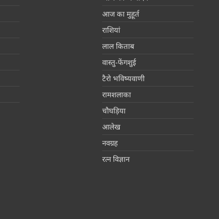
आज का मुहूर्त
राशियां
लाल किताब
वास्तु-फेंगशुई
टैरो भविष्यवाणी
रामशलाका
चौघड़िया
आलेख
नवग्रह
रत्न विज्ञान