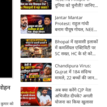
दुनिया को चुनौती? जानिए
क्यों बढ़ी टेंशन | Kim
Jong Un
Jantar Mantar
Protest: राहुल गांधी
बनाम पीयूष गोयल, NEET
छात्रों के मुद्दे पर क्यों बढ़ी
राजनीति?
Bhopal में रहवासी इलाकों
में कमर्शियल एक्टिविटी पर
SC सख्त, HC के स्टे को
निरस्त, सरकार को फटकार
Chandipura Virus:
Gujrat में 184 संदिग्ध
मामले, 22 बच्चों की जान
जाने से से दहशत, जाने
मोहन
लक्षण और बचाव
अब क्या करेंगे CJP नेता
अभिजीत दीपके? अगली
योजना का किया खुलासा
श कुमार को