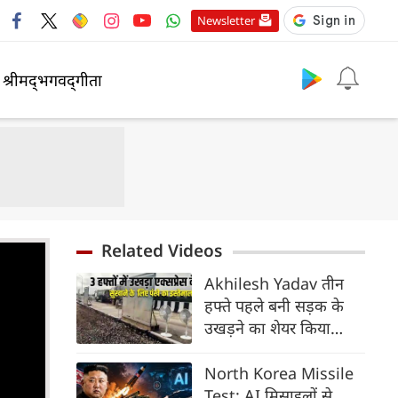
Newsletter
श्रीमद्‍भगवद्‍गीता
Related Videos
Akhilesh Yadav तीन
हफ्ते पहले बनी सड़क के
उखड़ने का शेयर किया
वीडियो,लिखा ये है भाजपाई
तरक्की की हवा
North Korea Missile
Test: AI मिसाइलों से