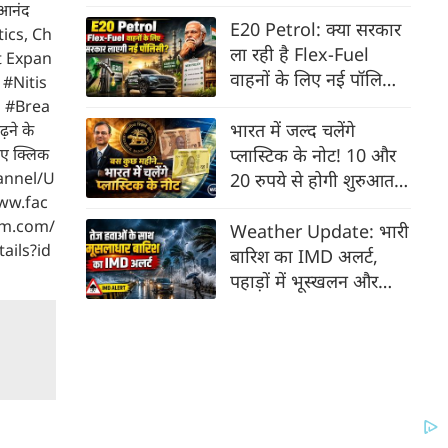
 आनंद
E20 Petrol: क्या सरकार
tics, Ch
ला रही है Flex-Fuel
et Expan
वाहनों के लिए नई पॉलिसी?
द #Nitis
सरकार ने दिया बड़ा अपडेट
 #Brea
भारत में जल्द चलेंगे
़ने के
िए क्लिक
प्लास्टिक के नोट! 10 और
hannel/U
20 रुपये से होगी शुरुआत,
www.fac
जानिए क्या होंगे बड़े फायदे
am.com/
Weather Update: भारी
tails?id
बारिश का IMD अलर्ट,
पहाड़ों में भूस्खलन और
मैदानी इलाकों में बाढ़ का
खतरा