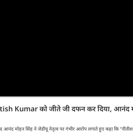
Nitish Kumar को जीते जी दफन कर दिया, आनंद 
ंसद आनंद मोहन सिंह ने जेडीयू नेतृत्व पर गंभीर आरोप लगाते हुए कहा कि “नीती