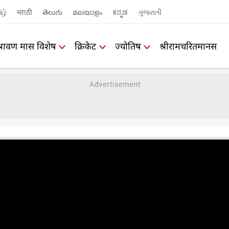
ிழ்
मराठी
తెలుగు
മലയാളം
ಕನ್ನಡ
ગુજરાતી
श्रावण मास विशेष
क्रिकेट
ज्योतिष
श्रीरामचरितमानस