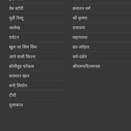
वेब स्टोरी
सनातन धर्म
मूवी रिव्यू
श्री कृष्णा
आलेख
रामायण
पर्यटन
महाभारत
खुल जा सिम सिम
व्रत-त्योहार
आने वाली फिल्म
धर्म-दर्शन
बॉलीवुड फोकस
श्रीरामचरितमानस
सलमान खान
सनी लियोन
टीवी
मुलाकात