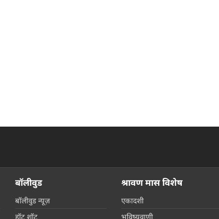
बॉलीवुड
श्रावण मास विशेष
बॉलीवुड न्यूज़
एकादशी
हॉट शॉट
भविष्यवाणी