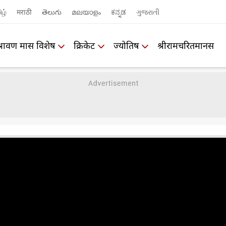
ிழ்
मराठी
తెలుగు
മലയാളം
ಕನ್ನಡ
ગુજરાતી
श्रावण मास विशेष
क्रिकेट
ज्योतिष
श्रीरामचरितमानस