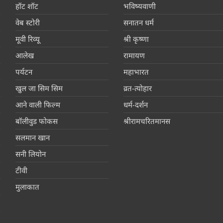
हॉट शॉट
भविष्यवाणी
वेब स्टोरी
सनातन धर्म
मूवी रिव्यू
श्री कृष्णा
आलेख
रामायण
पर्यटन
महाभारत
खुल जा सिम सिम
व्रत-त्योहार
आने वाली फिल्म
धर्म-दर्शन
बॉलीवुड फोकस
श्रीरामचरितमानस
सलमान खान
सनी लियोन
टीवी
मुलाकात