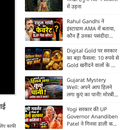
में उड़ना
Rahul Gandhi ने
इंस्टाग्राम AMA में बताया,
कौन हैं उनका पसंदीदा
भाजपा नेता? जवाब कर
देगा हैरान
Digital Gold पर सरकार
का बड़ा फैसला: 10 रुपये से
Gold खरीदने वालों के लिए
आएंगे नए नियम | RBI
Gujarat Mystery
Well: अपने आप हिलने
लगा कुएं का पानी! मोरबी
के रहस्यमयी कुएं का
गई
Video Viral
Yogi सरकार की UP
Governor Anandiben
Patel ने गिनवा डाली कई
 लिए काफी