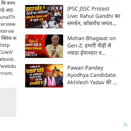
कमियां, 3 महीने में पूरी कर
है कि बचप
दिखाओ
JPSC JSSC Protest
साढ़े आठ
Live: Rahul Gandhi का
 #KunalTh
समर्थन, कॉकरोच जनता
terview
पार्टी भी पहुंची रांची, छात्र
tervie
क्या बोले?
Mohan Bhagwat on
ए क्लिक क
- http
Gen-Z: हमारी पीढ़ी से
/UCUwiV
ज्यादा ईमानदार व
acebook.
देशभक्त, जंतर-मंतर
m/webdu
आंदोलन पर बोले RSS
Pawan Pandey
id=com.
प्रमुख
Ayodhya Candidate:
Akhilesh Yadav की पांडे
को टिकट देकर BJP के
किले में सेंध की तैयारी?