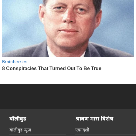
बॉलीवुड
श्रावण मास विशेष
बॉलीवुड न्यूज़
एकादशी