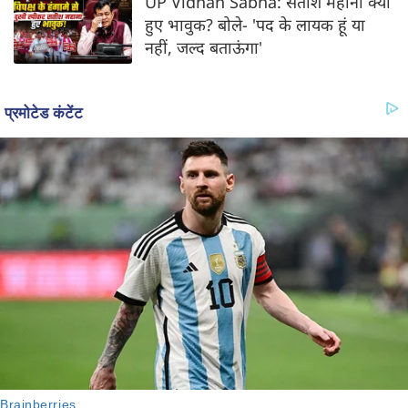
UP Vidhan Sabha: सतीश महाना क्यों
हुए भावुक? बोले- 'पद के लायक हूं या
नहीं, जल्द बताऊंगा'‍