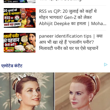
RSS vs CJP: 20 जुलाई को कहाँ थे
मोहन भागवत? Gen-Z को लेकर
Abhijit Deepke का हमला | Mohan
Bhagwat
paneer identification tips | क्या
आप भी खा रहे हैं 'एनालॉग पनीर'?
मिलावटी पनीर को घर पर ऐसे पहचानें