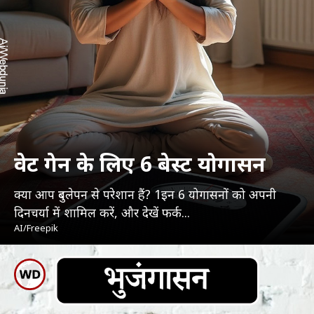
वेट गेन के लिए 6 बेस्ट योगासन
क्या आप दुबलेपन से परेशान हैं? 1इन 6 योगासनों को अपनी
दिनचर्या में शामिल करें, और देखें फर्क...
AI/Freepik