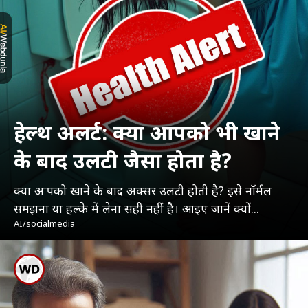
हेल्थ अलर्ट: क्या आपको भी खाने
के बाद उलटी जैसा होता है?
क्या आपको खाने के बाद अक्सर उलटी होती है? इसे नॉर्मल
समझना या हल्के में लेना सही नहीं है। आइए जानें क्यों...
AI/socialmedia