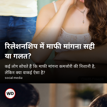
रिलेशनशिप में माफी मांगना सही
या गलत?
कई लोग सोचते हैं कि माफी मांगना कमजोरी की निशानी है,
लेकिन क्या वाकई ऐसा है?
social media