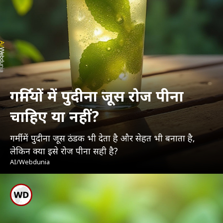
गर्मियों में पुदीना जूस रोज पीना
चाहिए या नहीं?
गर्मी में पुदीना जूस ठंडक भी देता है और सेहत भी बनाता है,
लेकिन क्या इसे रोज पीना सही है?
AI/Webdunia