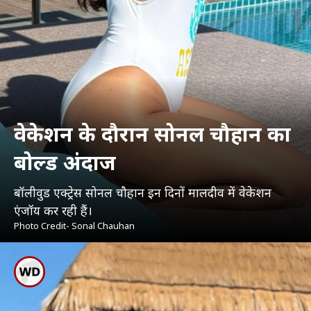
वेकेशन के दौरान सोनल चौहान का
बोल्ड अंदाज
बॉलीवुड एक्ट्रेस सोनल चौहान इन दिनों मालदीव में वेकेशन
एंजॉय कर रही हैं।
Photo Credit- Sonal Chauhan