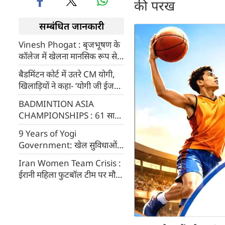
की परख
सम्बंधित जानकारी
Vinesh Phogat : बृजभूषण के
कॉलेज में खेलना मानसिक रूप से
बेहद कठिन, विनेश फोगाट का बड़ा
बैडमिंटन कोर्ट में उतरे CM योगी,
बयान
खिलाड़ियों ने कहा- ‘योगी जी ईज
ग्रेट’
BADMINTION ASIA
CHAMPIONSHIPS : 61 साल
बाद फाइनल में पहुंचा भारत, आयुष
9 Years of Yogi
शेट्टी ने जीता ऐतिहासिक सिल्वर
Government: खेल सुविधाओं में
बड़ा बदलाव, मेजर ध्यानचंद खेल
Iran Women Team Crisis :
विश्वविद्यालय से तैयार होंगे यूपी के
ईरानी महिला फुटबॉल टीम पर मौत
चैंपियन
का खतरा, ऑस्ट्रेलिया से शरण की
मांग, Donald Trump बोले-
वापस भेजा तो मारी जाएंगी