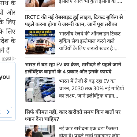
इसलिए आज भी कुत्ते इंसानों को,
यनाथ के
पहुंच रहा है।
इंसानों से बेहतर समझते हैं। जब हम
यों और
भू-राजनीति से लेकर कृत्रिम
IRCTC की नई वेबसाइट हुई लाइव, टिकट बुकिंग से
 के लिए
बुद्धिमत्ता, जलवायु परिवर्तन से लेकर
पहले करना होगा ये जरूरी काम, जानें पूरा तरीका
क्रिकेट तक हर विषय पर बहस कर
 के लिए
भारतीय रेलवे की ऑनलाइन टिकट
सकते हैं, तो उस जीव पर भी एक
रदेश के
बुकिंग सेवा इस्तेमाल करने वाले
गंभीर चर्चा बनती है जिसने किसी भी
यात्रियों के लिए जरूरी खबर है।
 हैं।
सभ्यता से पहले इंसान का साथ चुना
IRCTC ने अपनी नई टिकट बुकिंग
था। दुर्भाग्य यह है कि आज कुत्तों के
वेबसाइट का बीटा वर्जन लॉन्च कर
भारत में बढ़ रहा EV का क्रेज, खरीदने से पहले जानें
बारे में हमारी राय पशु-चिकित्सकों,
दिया है। करीब 24 साल पुराने
इलेक्ट्रिक वाहनों के 4 प्रकार और इनके फायदे
व्यवहार वैज्ञानिकों या विशेषज्ञों से
इंटरफेस के बाद वेबसाइट को नए
भारत में तेजी से बढ़ रहा EV का
कम... और व्हाट्सऐप यूनिवर्सिटी से
डिजाइन और कई नए फीचर्स के साथ
चलन, 2030 तक 30% नई गाड़ियों
ज़्यादा बनती है।
अपडेट किया गया है।
का लक्ष्य, जानें इलेक्ट्रिक वाहन
कितने प्रकार के होते हैं और क्या है
200 अरब रुपए का मौका
सिर्फ कीमत नहीं, कार खरीदते समय किन बातों पर
ध्यान देना चाहिए?
नई कार खरीदना एक बड़ा फैसला
होता है। पहले जहां ज़्यादातर लोग