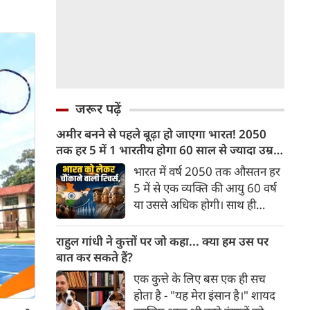
जरूर पढ़ें
अमीर बनने से पहले बूढ़ा हो जाएगा भारत! 2050
तक हर 5 में 1 भारतीय होगा 60 साल से ज्यादा उम्र
का
भारत में वर्ष 2050 तक औसतन हर
5 में से एक व्यक्ति की आयु 60 वर्ष
या उससे अधिक होगी। साथ ही
लगभग 10 में से 7 बुजुर्ग ग्रामीण
भारत में रहेंगे। ‘ट्रांसफॉर्म रूरल
राहुल गांधी ने कुत्तों पर जो कहा... क्या हम उस पर
इंडिया’ (टीआरआई) की रिचर्स के
बात कर सकते हैं?
अनुसार भारत विकसित देशों के
एक कुत्ते के लिए बस एक ही सच
विपरीत समृद्ध बनने से पहले ही वृद्ध
होता है - "यह मेरा इंसान है।" शायद
होती आबादी वाले देश की श्रेणी में