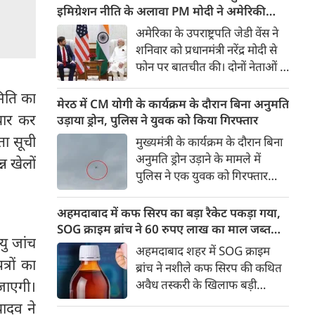
कराई गई है। एयरलाइन ने कहा कि
इमिग्रेशन नीति के अलावा PM मोदी ने अमेरिकी
रिपोर्ट उसके पास नहीं होने के कारण
उपराष्ट्रपति जेडी वेंस किन मुद्दों पर की चर्चा
अमेरिका के उपराष्ट्रपति जेडी वेंस ने
वह इस मामले में किसी निष्कर्ष पर
शनिवार को प्रधानमंत्री नरेंद्र मोदी से
टिप्पणी करने की स्थिति में नहीं है।
फोन पर बातचीत की। दोनों नेताओं ने
भारत-अमेरिका व्यापक वैश्विक
िति का
रणनीतिक साझेदारी को और मजबूत
मेरठ में CM योगी के कार्यक्रम के दौरान बिना अनुमति
करने के तरीकों पर चर्चा की।
ैयार कर
उड़ाया ड्रोन, पुलिस ने युवक को किया गिरफ्तार
बातचीत के दौरान व्यापार, रक्षा,
ता सूची
मुख्यमंत्री के कार्यक्रम के दौरान बिना
ऊर्जा सुरक्षा, महत्वपूर्ण खनिज और
अनुमति ड्रोन उड़ाने के मामले में
न खेलों
उभरती तकनीकों जैसे प्रमुख मुद्दों पर
पुलिस ने एक युवक को गिरफ्तार
विचार-विमर्श हुआ।
किया है। कार्यक्रम स्थल के आसपास
दो ड्रोन उड़ते हुए दिखाई दिए थे। जांच
अहमदाबाद में कफ सिरप का बड़ा रैकेट पकड़ा गया,
में एक ड्रोन सरकारी और पूर्व अनुमति
SOG क्राइम ब्रांच ने 60 रुपए लाख का माल जब्त
ु जांच
से उड़ाया जा रहा था, जबकि दूसरा
किया
अहमदाबाद शहर में SOG क्राइम
ड्रोन बिना अनुमति उड़ता पाया गया।
्रों का
ब्रांच ने नशीले कफ सिरप की कथित
अवैध तस्करी के खिलाफ बड़ी
 जाएगी।
कार्रवाई की है। रिलीफ रोड स्थित
यादव ने