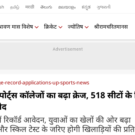
sh
தமிழ்
मराठी
తెలుగు
മലയാളം
ಕನ್ನಡ
ગુજરાતી
श्रावण मास विशेष
क्रिकेट
ज्योतिष
श्रीरामचरितमानस
ge-record-applications-up-sports-news
पोर्ट्स कॉलेजों का बढ़ा क्रेज, 518 सीटों क
ेद
 में रिकॉर्ड आवेदन, युवाओं का खेलों की ओर बढ़ा
स्किल टेस्ट के जरिए होगी खिलाड़ियों की प्रत