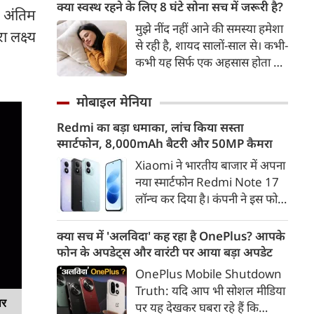
GPO पोस्ट ऑफिस के पास से
क्या स्वस्थ रहने के लिए 8 घंटे सोना सच में जरूरी है?
र अंतिम
प्रतिबंधित कफ सिरप का बड़ा जखीरा
मुझे नींद नहीं आने की समस्या हमेशा
 लक्ष्य
पकड़ा गया है। पुलिस की प्रारंभिक
से रही है, शायद सालों-साल से। कभी-
जांच में सामने आया है कि पोस्टल
कभी यह सिर्फ एक अहसास होता है,
सर्विस का इस्तेमाल करके कफ सिरप
तो कभी यह वाकई सच होता है। यह
को देश के अन्य राज्यों में भेजा जा
बात मुझे पता है, क्योंकि मेरी घड़ी
मोबाइल मेनिया
रहा था।
मुझे यही बताती है, लेकिन देखा जाए
Redmi का बड़ा धमाका, लांच किया सस्ता
तो मेरी यह घड़ी भी इस समस्या की
स्मार्टफोन, 8,000mAh बैटरी और 50MP कैमरा
एक बड़ी वजह हो सकती है। यह मुझे
लगातार समय पर सोने की याद
Xiaomi ने भारतीय बाजार में अपना
दिलाती रहती है और हर सुबह खराब
नया स्मार्टफोन Redmi Note 17
‘स्लीप स्कोर' दिखाकर परेशान करती
लॉन्च कर दिया है। कंपनी ने इस फोन
है।
को TrueColour AMOLED
डिस्प्ले, 8,000mAh की बड़ी बैटरी
क्या सच में 'अलविदा' कह रहा है OnePlus? आपके
और Qualcomm Snapdragon
फोन के अपडेट्स और वारंटी पर आया बड़ा अपडेट
चिपसेट के साथ पेश किया है। फोन में
OnePlus Mobile Shutdown
50MP का मेन कैमरा दिया गया है।
Truth: यदि आप भी सोशल मीडिया
इसके अलावा Redmi Note 17 में
ार
पर यह देखकर घबरा रहे हैं कि