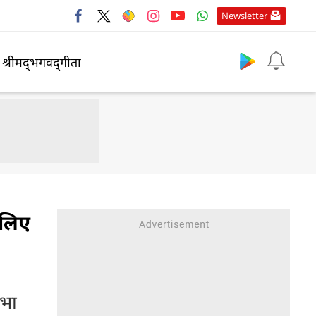
Newsletter
श्रीमद्‍भगवद्‍गीता
े लिए
िभा