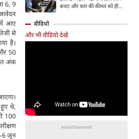
षा 6, 9
बजट और कार की कीमत को ही
 आवेदन
सबसे अहम मानते थे, वहीं आज
खरीदार कई दूसरे पहलुओं पर भी
में आए
वीडियो
ध्यान देते हैं। आइए जानते हैं कि कार
तेजी से
और भी वीडियो देखें
खरीदते समय किन बातों पर ध्यान
या है।
देना चाहिए।
 और 50
िशत अंक
ा जाएगा।
ुए थे,
 भी 100
परीक्षण
-6 जून