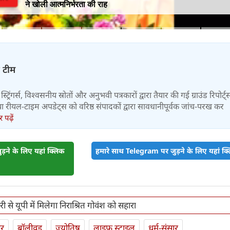
ने खोली आत्मनिर्भरता की राह
़ टीम
स्ट्रिंगर्स, विश्वसनीय स्रोतों और अनुभवी पत्रकारों द्वारा तैयार की गई ग्राउंड रिपोर्ट्
र तथा रीयल-टाइम अपडेट्स को वरिष्ठ संपादकों द्वारा सावधानीपूर्वक जांच-परख कर
पढ़ें
़ने के लिए यहां क्लिक
हमारे साथ Telegram पर जुड़ने के लिए यहां क्ल
 से यूपी में मिलेगा निराश्रित गोवंश को सहारा
ार
बॉलीवुड
ज्योतिष
लाइफ स्‍टाइल
धर्म-संसार