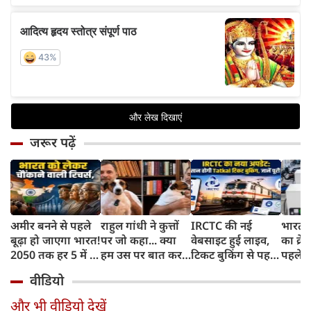
जरूर पढ़ें
अमीर बनने से पहले
राहुल गांधी ने कुत्तों
IRCTC की नई
भारत म
बूढ़ा हो जाएगा भारत!
पर जो कहा... क्या
वेबसाइट हुई लाइव,
का क्रे
2050 तक हर 5 में 1
हम उस पर बात कर
टिकट बुकिंग से पहले
पहले जा
भारतीय होगा 60
सकते हैं?
करना होगा ये जरूरी
वाहनों 
वीडियो
साल से ज्यादा उम्र का
काम, जानें पूरा
और इन
तरीका
और भी वीडियो देखें