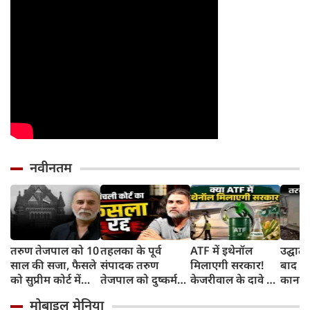
नवीनतम
तरुण तेजपाल को 10
तहलका के पूर्व
ATF में इथेनॉल
उद्घाट
साल की सजा, फैसले
संपादक तरुण
मिलाएगी सरकार!
बाद ध
को सुप्रीम कोर्ट में
तेजपाल को दुष्कर्म
केजरीवाल के दावे पर
कानपुर 
करेंगे चैलेंज
मामले में 10 साल की
क्या बोले उड्डयन मंत्री
पंखे स
मोबाइल मेनिया
सजा, जानिए क्या है
किंजरापु?
सड़क,