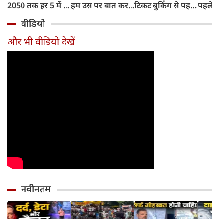
2050 तक हर 5 में 1
हम उस पर बात कर
टिकट बुकिंग से पहले
पहले जा
भारतीय होगा 60
सकते हैं?
करना होगा ये जरूरी
वाहनों 
वीडियो
साल से ज्यादा उम्र का
काम, जानें पूरा
और इन
तरीका
और भी वीडियो देखें
नवीनतम