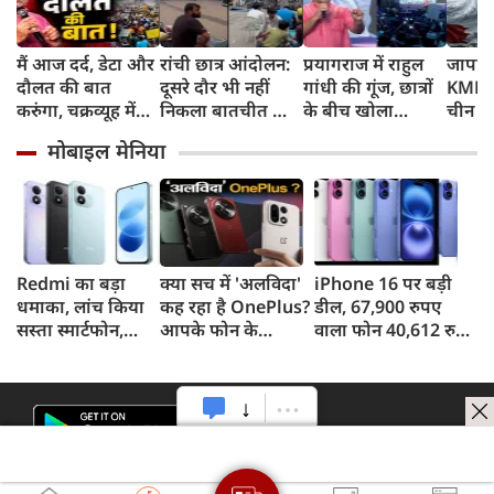
मैं आज दर्द, डेटा और
रांची छात्र आंदोलन:
प्रयागराज में राहुल
जापान
दौलत की बात
दूसरे दौर भी नहीं
गांधी की गूंज, छात्रों
KMPH 
करुंगा, चक्रव्यूह में
निकला बातचीत का
के बीच खोला
चीन क
फंसे हैं देश के छात्र,
कोई नतीजा, MLA
रोजगार के '5 बंद
टाइफून
मोबाइल मेनिया
रील नशा है, छात्रों की
जयराम महतो ने
दरवाजों' का सच
में अलर
गूंज में बोले राहुल
किया अनशन का
स्कूल बं
गांधी
ऐलान
Redmi का बड़ा
क्या सच में 'अलविदा'
iPhone 16 पर बड़ी
धमाका, लांच किया
कह रहा है OnePlus?
डील, 67,900 रुपए
सस्ता स्मार्टफोन,
आपके फोन के
वाला फोन 40,612 रुपए
8,000mAh बैटरी
अपडेट्स और वारंटी पर
में खरीदने का मौका, ऐसे
और 50MP कैमरा
आया बड़ा अपडेट
मिलेगा डिस्काउंट