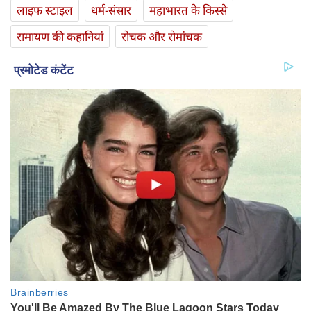
लाइफ स्‍टाइल
धर्म-संसार
महाभारत के किस्से
रामायण की कहानियां
रोचक और रोमांचक