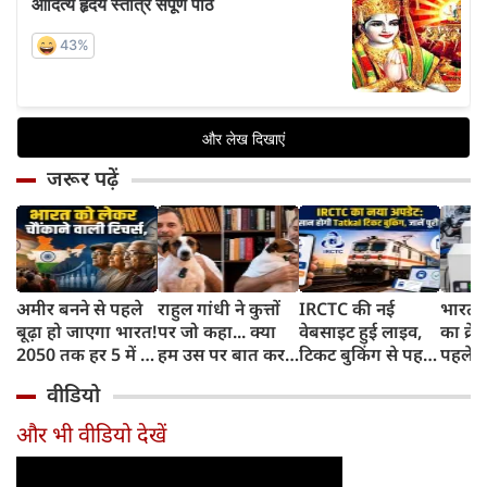
जरूर पढ़ें
अमीर बनने से पहले
राहुल गांधी ने कुत्तों
IRCTC की नई
भारत म
बूढ़ा हो जाएगा भारत!
पर जो कहा... क्या
वेबसाइट हुई लाइव,
का क्रे
2050 तक हर 5 में 1
हम उस पर बात कर
टिकट बुकिंग से पहले
पहले जा
भारतीय होगा 60
सकते हैं?
करना होगा ये जरूरी
वाहनों 
वीडियो
साल से ज्यादा उम्र का
काम, जानें पूरा
और इन
तरीका
और भी वीडियो देखें