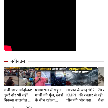
नवीनतम
रांची छात्र आंदोलन:
प्रयागराज में राहुल
जापान के बाद 162
70 सा
दूसरे दौर भी नहीं
गांधी की गूंज, छात्रों
KMPH की रफ्तार से
रही शह
निकला बातचीत का
के बीच खोला
चीन की ओर बढ़ा
रोशन स
कोई नतीजा, MLA
रोजगार के '5 बंद
टाइफून डॉल्फिन, चीन
फिर C