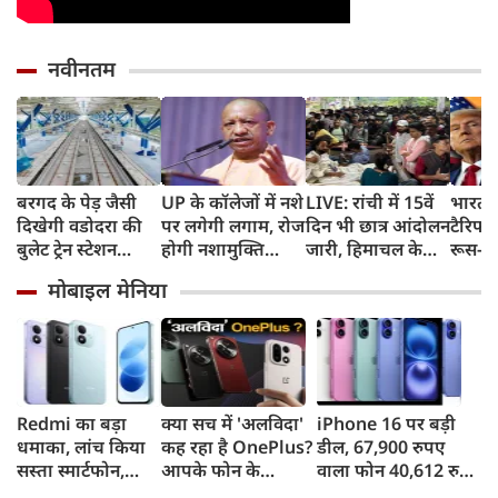
नवीनतम
बरगद के पेड़ जैसी
UP के कॉलेजों में नशे
LIVE: रांची में 15वें
भारत 
दिखेगी वडोदरा की
पर लगेगी लगाम, रोज
दिन भी छात्र आंदोलन
टैरिफ 
बुलेट ट्रेन स्टेशन
होगी नशामुक्ति
जारी, हिमाचल के
रूस-ईर
बिल्डिंग, एयरपोर्ट
शपथ; कैंपस के 500
चंबा में बस खाई में
खरीद 
मोबाइल मेनिया
जैसी सुविधाएं देख रह
मीटर दायरे में बिक्री
गिरी
का बड़ा
जाएंगे दंग
पर सख्ती
बिल प
Redmi का बड़ा
क्या सच में 'अलविदा'
iPhone 16 पर बड़ी
धमाका, लांच किया
कह रहा है OnePlus?
डील, 67,900 रुपए
सस्ता स्मार्टफोन,
आपके फोन के
वाला फोन 40,612 रुपए
8,000mAh बैटरी
अपडेट्स और वारंटी पर
में खरीदने का मौका, ऐसे