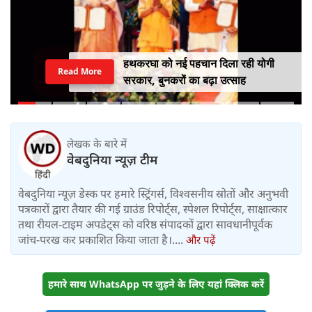
हथकरघा को नई पहचान दिला रही योगी
Read More
सरकार, बुनकरों का बढ़ा उत्साह
लेखक के बारे में
वेबदुनिया न्यूज़ टीम
वेबदुनिया न्यूज़ डेस्क पर हमारे स्ट्रिंगर्स, विश्वसनीय स्रोतों और अनुभवी
पत्रकारों द्वारा तैयार की गई ग्राउंड रिपोर्ट्स, स्पेशल रिपोर्ट्स, साक्षात्कार
तथा रीयल-टाइम अपडेट्स को वरिष्ठ संपादकों द्वारा सावधानीपूर्वक
जांच-परख कर प्रकाशित किया जाता है।....
और पढ़ें
हमारे साथ WhatsApp पर जुड़ने के लिए यहां क्लिक करें