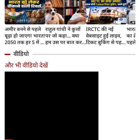
अमीर बनने से पहले
राहुल गांधी ने कुत्तों
IRCTC की नई
भारत म
बूढ़ा हो जाएगा भारत!
पर जो कहा... क्या
वेबसाइट हुई लाइव,
का क्रे
2050 तक हर 5 में 1
हम उस पर बात कर
टिकट बुकिंग से पहले
पहले जा
भारतीय होगा 60
सकते हैं?
करना होगा ये जरूरी
वाहनों 
वीडियो
साल से ज्यादा उम्र का
काम, जानें पूरा
और इन
तरीका
और भी वीडियो देखें