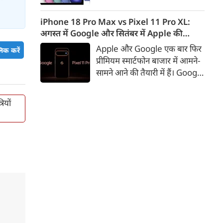
iPhone 16 के 128GB मॉडल की
कीमत सीधे डिस्काउंट के बाद
iPhone 18 Pro Max vs Pixel 11 Pro XL:
67,900 रुपए हो गई है। वहीं, अगर
अगस्त में Google और सितंबर में Apple की
ग्राहक एक्सचेंज ऑफर और चुनिंदा
टक्कर, जानें कौन होगा सबसे दमदार?
Apple और Google एक बार फिर
िक करें
बैंक कार्ड के डिस्काउंट का फायदा
प्रीमियम स्मार्टफोन बाजार में आमने-
उठाते हैं, तो इस फोन को प्रभावी तौर
सामने आने की तैयारी में हैं। Google
पर सिर्फ 40,612 रुप में खरीदा जा
का नया Pixel 11 Pro XL अगस्त
सकता है।
में लॉन्च होने की उम्मीद है, जबकि
ियों
Apple सितंबर में iPhone 18
Pro Max पेश कर सकता है। दोनों
फोन में इस बार बड़े डिजाइन बदलाव
के बजाय हार्डवेयर और सॉफ्टवेयर में
कई अहम अपग्रेड देखने को मिल
सकते हैं।