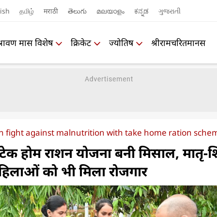
ish
தமிழ்
मराठी
తెలుగు
മലയാളം
ಕನ್ನಡ
ગુજરાતી
श्रावण मास विशेष
क्रिकेट
ज्योतिष
श्रीरामचरितमानस
 fight against malnutrition with take home ration sche
टेक होम राशन योजना बनी मिसाल, मातृ-श
हिलाओं को भी मिला रोजगार