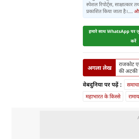
स्पेशल रिपोर्ट्स, साक्षात्का
प्रकाशित किया जाता है।....
और 
हमारे साथ WhatsApp पर जुड
करें
राजकोट एयर
अगला लेख
की अटकी सा
वेबदुनिया पर पढ़ें :
समाच
महाभारत के किस्से
रामा