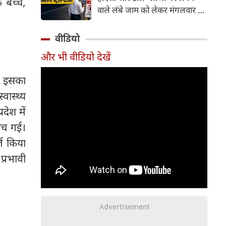
 बच्चे,
वाले लंबे जाम को लेकर मंगलवार को
गंभीर चिंता जताई। कोर्ट ने केंद्र
सरकार को चुनिंदा राष्ट्रीय राजमार्गों
वीडियो
पर पायलट प्रोजेक्ट शुरू करने का
और भी वीडियो देखें
निर्देश दिया है। इसके तहत पारंपरिक
टोल प्लाजा की जगह Automatic
ि इसका
Number Plate Recognition
(ANPR) जैसी तकनीक आधारित
्वास्थ्य
ऑटोमैटिक व्हीकल डिटेक्शन सिस्टम
देश में
लागू करने की योजना है, जिससे
ुंच गई।
वाहनों को टोल भुगतान के लिए
ज किया
रुकना न पड़े।
्रभावी