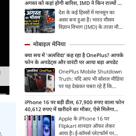
उद्योग मंत्रालय ने स्पष्ट किया है कि
अगस्त को कहां होगी बारिश, IMD ने किन राज्यों के
20 प्रतिशत से अधिक एथनॉल
लिए जारी किया अलर्ट
देश के कई हिस्सों में मानसून का
मिश्रित ईंधन पर चलने वाले Flex-
असर बना हुआ है। भारत मौसम
Fuel वाहनों को बढ़ावा देने के लिए
विज्ञान विभाग (IMD) के ताजा मौसम
सरकार ने अलग से कोई राष्ट्रीय नीति
अपडेट के मुताबिक, अगले 5-6 दिनों
नहीं बनाई है।
के दौरान पूर्वी और पूर्वोत्तर भारत के
मोबाइल मेनिया
कई हिस्सों में भारी से बहुत भारी
क्या सच में 'अलविदा' कह रहा है OnePlus? आपके
बारिश होने की संभावना है। वहीं,
फोन के अपडेट्स और वारंटी पर आया बड़ा अपडेट
आज यानी 5 अगस्त को मेघालय में
कुछ स्थानों पर अत्यंत भारी बारिश
OnePlus Mobile Shutdown
M
की आशंका जताई गई है।
Truth: यदि आप भी सोशल मीडिया
पर यह देखकर घबरा रहे हैं कि
"OnePlus मोबाइल बंद हो रहा है",
तो थोड़ा ठहरिए! टेक वर्ल्ड में किसी
iPhone 16 पर बड़ी डील, 67,900 रुपए वाला फोन
समय 'फ्लैगशिप किलर' के नाम से
40,612 रुपए में खरीदने का मौका, ऐसे मिलेगा
मशहूर इस ब्रांड को लेकर इंटरनेट पर
डिस्काउंट
Apple के iPhone 16 पर
लगातार कयासबाजी का दौर जारी है।
Flipkart शानदार ऑफर लेकर
आया है। ई-कॉमर्स प्लेटफॉर्म पर
स,