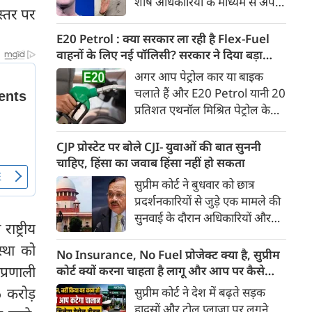
शीर्ष अधिकारियों के माध्यम से अपनी
Ather Annual Community
स्तर पर
माफी पहुंचाई। सूत्रों ने बताया कि
Day के दौरान भारतीय बाजार में पेश
बैठक के दौरान Meta ने यह भी
E20 Petrol : क्या सरकार ला रही है Flex-Fuel
करेगी।
स्वीकार किया कि कुछ खास तरह के
वाहनों के लिए नई पॉलिसी? सरकार ने दिया बड़ा
कंटेंट को ज्यादा लोगों तक पहुंचाने के
अपडेट
अगर आप पेट्रोल कार या बाइक
लिए बड़ी रकम का भुगतान किया
चलाते हैं और E20 Petrol यानी 20
गया था। सूत्र के मुताबिक, Meta ने
प्रतिशत एथनॉल मिश्रित पेट्रोल के
गलती स्वीकार करते हुए माफी मांगी
इस्तेमाल को लेकर चिंतित हैं, तो
और इस पर अफसोस जताया।
आपके लिए बड़ी खबर है। भारी
CJP प्रोस्टेट पर बोले CJI- युवाओं की बात सुननी
उद्योग मंत्रालय ने स्पष्ट किया है कि
चाहिए, हिंसा का जवाब हिंसा नहीं हो सकता
20 प्रतिशत से अधिक एथनॉल
सुप्रीम कोर्ट ने बुधवार को छात्र
मिश्रित ईंधन पर चलने वाले Flex-
प्रदर्शनकारियों से जुड़े एक मामले की
Fuel वाहनों को बढ़ावा देने के लिए
सुनवाई के दौरान अधिकारियों और
सरकार ने अलग से कोई राष्ट्रीय नीति
्ट्रीय
सुरक्षा बलों से संयम बरतने की सलाह
नहीं बनाई है। मंत्रालय ने यह भी स्पष्ट
्था को
दी। कोर्ट ने कहा कि युवा छात्रों के
No Insurance, No Fuel प्रोजेक्ट क्या है, सुप्रीम
किया कि Flex-Fuel और Electric
विरोध प्रदर्शन के दौरान हिंसा रोकने के
प्रणाली
कोर्ट क्यों करना चाहता है लागू और आप पर कैसे
Vehicles को प्रोत्साहित करने को
लिए अगर हिंसक तरीके अपनाए गए,
पड़ेगा असर
6 करोड़
सुप्रीम कोर्ट ने देश में बढ़ते सड़क
लेकर उसने फिलहाल कोई अलग
तो इससे स्थिति और बिगड़ सकती है।
हादसों और टोल प्लाजा पर लगने
अध्ययन नहीं कराया है।