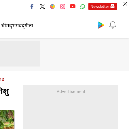
Newsletter
श्रीमद्‍भगवद्‍गीता
me
िशु