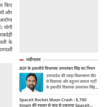
यार किए
्चों और
 आरोग्य
ं। योगी
ाबदेही
ाली के
ारदर्शी
नवीनतम
BSP के इकलौते विधायक उमाशंकर सिंह का निधन
उत्तरप्रदेश की रसड़ा विधानसभा सीट
से विधायक और बहुजन समाज पार्टी
के इकलौते विधायक उमाशंकर सिंह
का निधन हो गया है। वे बलिया जिले
की रसड़ा विधानसभा सीट से विधायक
SpaceX Rocket Moon Crash : 8,700
थे। उमाशंकर सिंह पिछले कुछ समय
Kmph की रफ्तार से चांद से टकराया SpaceX