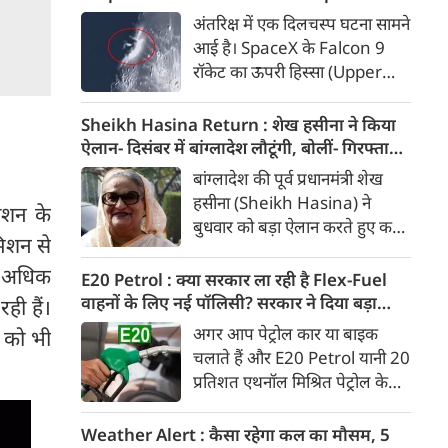
से गंभीर बीमारी से पीड़ित थे।
रॉकेट का हिस्सा, वैज्ञानिकों ने टेलीस्कोप से रखी
अंतरिक्ष में एक दिलचस्प घटना सामने
नजर, देखें Video
आई है। SpaceX के Falcon 9
रॉकेट का ऊपरी हिस्सा (Upper
Stage) चांद की सतह से टकरा गया
है। वैज्ञानिकों के अनुमान के मुताबिक,
Sheikh Hasina Return : शेख हसीना ने किया
यह टक्कर करीब 8,700 किलोमीटर
ऐलान- दिसंबर में बांग्लादेश लौटूंगी, बोलीं- गिरफ्तारी
प्रति घंटे की रफ्तार से हुई।
या मौत का भी डर नहीं, भारत ने कार्यक्रम से क्यों
बांग्लादेश की पूर्व प्रधानमंत्री शेख
बनाई दूरी
हसीना (Sheikh Hasina) ने
ाशन के
बुधवार को बड़ा ऐलान करते हुए कहा
मिशन से
कि वे दिसंबर 2026 में अपने देश
से अधिक
लौटना चाहती हैं। नई दिल्ली से अपने
E20 Petrol : क्या सरकार ला रही है Flex-Fuel
पहले वर्चुअल मीडिया संबोधन में
वाहनों के लिए नई पॉलिसी? सरकार ने दिया बड़ा
ही हैं।
हसीना ने कहा कि उन्हें पता है कि
अपडेट
अगर आप पेट्रोल कार या बाइक
ा को भी
वापसी पर गिरफ्तारी, जेल या जान
चलाते हैं और E20 Petrol यानी 20
को खतरा हो सकता है, लेकिन वह इन
प्रतिशत एथनॉल मिश्रित पेट्रोल के
आशंकाओं के कारण अपने लोगों से
इस्तेमाल को लेकर चिंतित हैं, तो
दूर नहीं रह सकतीं।
आपके लिए बड़ी खबर है। भारी
Weather Alert : कैसा रहेगा कल का मौसम, 5