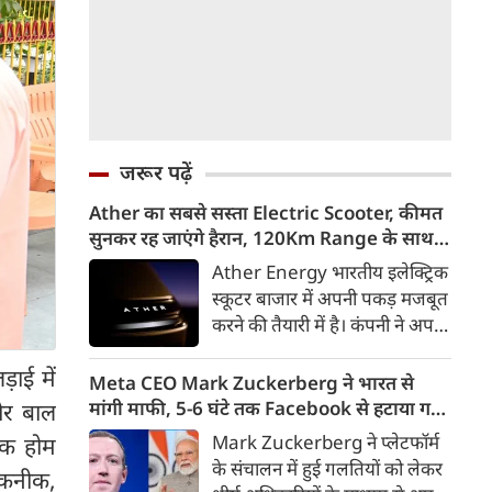
जरूर पढ़ें
Ather का सबसे सस्ता Electric Scooter, कीमत
सुनकर रह जाएंगे हैरान, 120Km Range के साथ
आएगा Konarc
Ather Energy भारतीय इलेक्ट्रिक
स्कूटर बाजार में अपनी पकड़ मजबूत
करने की तैयारी में है। कंपनी ने अपने
नए EL Platform आधारित फैमिली
़ाई में
इलेक्ट्रिक स्कूटर का पहला वीडियो
Meta CEO Mark Zuckerberg ने भारत से
टीजर जारी कर दिया है। इस नए
मांगी माफी, 5-6 घंटे तक Facebook से हटाया गया
और बाल
इलेक्ट्रिक स्कूटर का नाम Ather
था PM Modi का वीडियो
Mark Zuckerberg ने प्लेटफॉर्म
टेक होम
Konarc बताया गया है। कंपनी इसे
के संचालन में हुई गलतियों को लेकर
तकनीक,
29 अगस्त 2026 को होने वाले