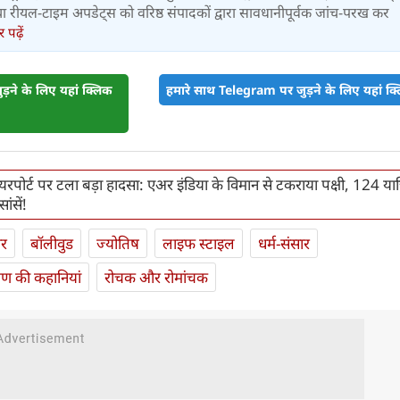
र तथा रीयल-टाइम अपडेट्स को वरिष्ठ संपादकों द्वारा सावधानीपूर्वक जांच-परख कर
पढ़ें
़ने के लिए यहां क्लिक
हमारे साथ Telegram पर जुड़ने के लिए यहां क्ल
पोर्ट पर टला बड़ा हादसा: एअर इंडिया के विमान से टकराया पक्षी, 124 यात्र
ंसें!
ार
बॉलीवुड
ज्योतिष
लाइफ स्‍टाइल
धर्म-संसार
यण की कहानियां
रोचक और रोमांचक