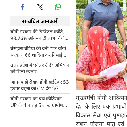
सम्बंधित जानकारी
योगी सरकार की डिजिटल क्रांति:
98.76% आंगनबाड़ी लाभार्थियों
का सत्यापित पंजीकरण, पोषण
बेसहारा बेटियों की बनी ढाल योगी
योजनाओं में बढ़ी पारदर्शिता
सरकार, 66 शादियां कर निभाई
अभिभावक की जिम्मेदारी
उत्तर प्रदेश में ‘सोलर दीदी’ अभियान
को मिली रफ्तार
आंगनवाड़ी सेवाएं होंगी हाईटेक: 53
हजार बहनों को CM देंगे 5G
स्मार्टफोन की सौगात!
मुख्यमंत्री योगी आदित्य
योगी सरकार का बड़ा कीर्तिमान :
UP की 1 करोड़ 6 लाख ग्रामीण
देश के लिए एक प्रभा
महिलाएं बनीं आत्मनिर्भर, 8 गुना
विकास सेवा एवं पुष्टाह
बढ़ा आजीविका मिशन का दायरा
राशन योजना मातृ एवं