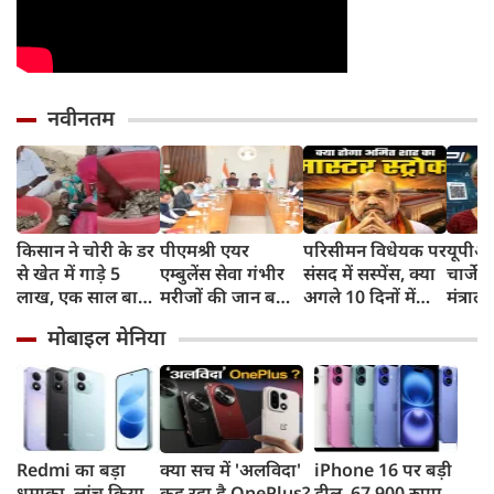
नवीनतम
किसान ने चोरी के डर
पीएमश्री एयर
परिसीमन विधेयक पर
यूपीआई
से खेत में गाड़े 5
एम्बुलेंस सेवा गंभीर
संसद में सस्पेंस, क्या
चार्जेस
लाख, एक साल बाद
मरीजों की जान बचाने
अगले 10 दिनों में
मंत्रा
मिले तो दीमक चट
में देश का सबसे
अमित शाह चलने
आम जन
मोबाइल मेनिया
कर चुकी थी पूरी
सफलतम प्रयोग:
वाले हैं मास्टर स्ट्रोक?
P2P ट्र
रकम! [VIDEO]
मुख्यमंत्री डॉ. मोहन
तरह निश
यादव
Redmi का बड़ा
क्या सच में 'अलविदा'
iPhone 16 पर बड़ी
धमाका, लांच किया
कह रहा है OnePlus?
डील, 67,900 रुपए