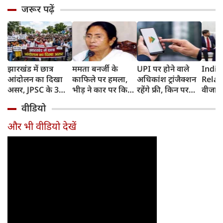
जरूर पढ़ें
झारखंड में छात्र
ममता बनर्जी के
UPI पर होने वाले
India
आंदोलन का दिखा
काफिले पर हमला,
अधिकांश ट्रांजैक्शन
Relat
असर, JPSC के 3
भीड़ ने कार पर किया
रहेंगे फ्री, किन पर
वीजा 
सदस्‍यों ने दिया
पथराव, भाजपा और
लगेगा टैक्स, सरकार
इमिग्रे
वीडियो
इस्‍तीफा, प्रदर्शन को
पुलिस पर लगा यह
ने दिया बड़ा अपडेट
अलावा
लेकर क्या बोले CM
आरोप
अमेरिक
और भी वीडियो देखें
हेमंत सोरेन?
जेडी वें
की चर्च