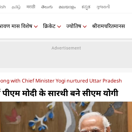
ish
தமிழ்
मराठी
తెలుగు
മലയാളം
ಕನ್ನಡ
ગુજરાતી
श्रावण मास विशेष
क्रिकेट
ज्योतिष
श्रीरामचरितमानस
long with Chief Minister Yogi nurtured Uttar Pradesh
ें पीएम मोदी के सारथी बने सीएम योगी