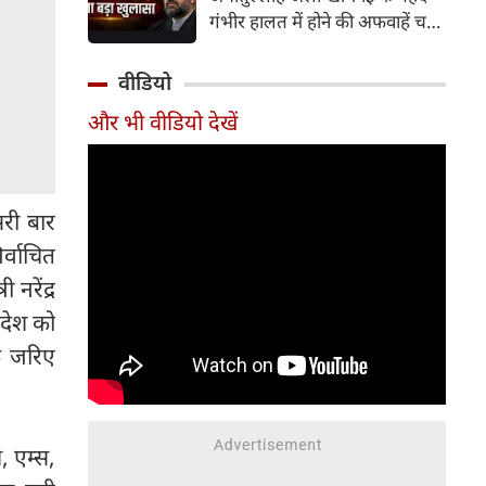
उभरती तकनीकों जैसे प्रमुख मुद्दों पर
गंभीर हालत में होने की अफवाहें चल
विचार-विमर्श हुआ।
रही थीं। उनके निधन की खबरें जल्द
आने की आशंका भी जताई जा रही
वीडियो
थी। इस बीच ईरान के सुप्रीम लीडर का
और भी वीडियो देखें
नया वीडियो सामने आया है। अमेरिका
और इजरायल के साथ जंग शुरू होने
के बाद से ईरान के नए सुप्रीम लीडर
मोजतबा खामेनेई पहली बार नजर
ीसरी बार
आए हैं।
र्वाचित
 नरेंद्र
रदेश को
के जरिए
, एम्स,