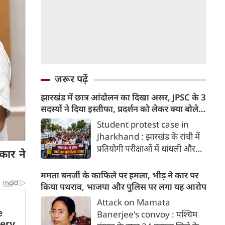
जरूर पढ़ें
झारखंड में छात्र आंदोलन का दिखा असर, JPSC के 3
सदस्‍यों ने दिया इस्‍तीफा, प्रदर्शन को लेकर क्या बोले
CM हेमंत सोरेन?
Student protest case in
Jharkhand : झारखंड के रांची में
प्रतियोगी परीक्षाओं में धांधली और
रकार ने
अनियमितताओं के खिलाफ चल रहे
छात्र आंदोलन के बीच झारखंड लोक
ममता बनर्जी के काफिले पर हमला, भीड़ ने कार पर
सेवा आयोग (JPSC) के 3 सदस्यों
किया पथराव, भाजपा और पुलिस पर लगा यह आरोप
(अजीता भट्टाचार्य, अनिमा हांसदा
Attack on Mamata
और जमाल अहमद) ने अपने पद से
Banerjee's convoy : पश्चिम
इस्तीफा दे दिया है। राज्यपाल संतोष