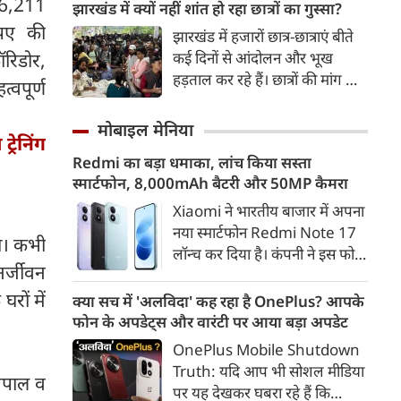
 36,211
शुद्ध पेट्रोल चाहिए। उन्होंने सवालिया
झारखंड में क्यों नहीं शांत हो रहा छात्रों का गुस्सा?
तक छात्रवृत्ति के लिए आवेदन कर
लहजे में कहा कि शुद्ध पेट्रोल तुम्हारे
पए की
झारखंड में हजारों छात्र-छात्राएं बीते
सकेंगे। जबकि वर्ष 2026-27 सत्र के
बाप के घर से आएगा? वीडियो सोशल
कई दिनों से आंदोलन और भूख
रिडोर,
नए छात्र 11 अगस्त से 21 सितंबर
मीडिया पर वायरल हो गया।
हड़ताल कर रहे हैं। छात्रों की मांग कोई
2026 तक आवेदन कर सकते हैं।
्वपूर्ण
एक परीक्षा रद्द कराना नहीं, बल्कि
सरकारी नौकरियों के लिए नियुक्ति की
मोबाइल मेनिया
रेनिंग
प्रक्रिया को पारदर्शी और जवाबदेह
Redmi का बड़ा धमाका, लांच किया सस्ता
बनाने की है।
स्मार्टफोन, 8,000mAh बैटरी और 50MP कैमरा
Xiaomi ने भारतीय बाजार में अपना
नया स्मार्टफोन Redmi Note 17
रा। कभी
लॉन्च कर दिया है। कंपनी ने इस फोन
नर्जीवन
को TrueColour AMOLED
डिस्प्ले, 8,000mAh की बड़ी बैटरी
रों में
क्या सच में 'अलविदा' कह रहा है OnePlus? आपके
और Qualcomm Snapdragon
फोन के अपडेट्स और वारंटी पर आया बड़ा अपडेट
चिपसेट के साथ पेश किया है। फोन में
OnePlus Mobile Shutdown
50MP का मेन कैमरा दिया गया है।
Truth: यदि आप भी सोशल मीडिया
 नेपाल व
इसके अलावा Redmi Note 17 में
पर यह देखकर घबरा रहे हैं कि