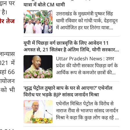
्वान पर
के मद्देनजर सुरक्षा के कड़े इंतजाम
यात्रा में बोले CM धामी
किए गए हैं। पल पल की जानकारी
 है।
उत्तराखंड के मुख्यमंत्री पुष्कर सिंह
 और तेज
धामी रविवार को गांधी पार्क, देहरादून
में आयोजित हर घर तिरंगा यात्रा
कार्यक्रम में शामिल हुए। इस अवसर
पर मुख्यमंत्री ने प्रदेशवासियों से
यूपी में पिछड़ा वर्ग छात्रवृत्ति के लिए आवेदन 11
स्वतंत्रता दिवस पर अपने-अपने घरों
अगस्त से, 21 सितंबर है अंतिम तिथि, योगी सरकार में
लान्यास
में तिरंगा फहराने और राष्ट्रभक्ति की
छात्रों को मिला मजबूत सहारा
Uttar Pradesh News : उत्तर
21 में
ज्वाला को सदैव प्रज्वलित रखने का
प्रदेश की योगी सरकार पिछड़ा वर्ग के
आवाह्न किया। उन्होंने कहा कि
यहां 66
आर्थिक रूप से कमजोर छात्रों की
राष्ट्रभक्ति की भावना देवभूमि के कण-
शिक्षा को सहारा देने के लिए छात्रवृत्ति
 आयोजन
कण में बसी है।
योजनाओं को प्रभावी ढंग से संचालित
‘शुद्ध पेट्रोल तुम्हारे बाप के घर से आएगा?’ एथेनॉल
द को भी
कर रही है। पिछड़ा वर्ग कल्याण
विरोध पर भड़के BJP सांसद जनार्दन मिश्रा
विभाग की पूर्वदशम, दशमोत्तर
एथेनॉल मिश्रित पेट्रोल के विरोध से
छात्रवृत्ति एवं शुल्क प्रतिपूर्ति योजना
नाराज रीवा से भाजपा सांसद जनार्दन
के तहत वर्ष 2026- 27 के लिए
मिश्रा ने कहा कि कुछ लोग कह रहे हैं
आवेदन प्रक्रिया 11 अगस्त से शुरू
कि एथेनॉल नहीं चलेगा और केवल
होगी। छात्र 11 से 25 अगस्त 2026