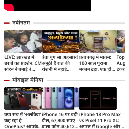
नवीनतम
LIVE: झारखंड में
त्रेता युग सा अहसास!
प्रतापगढ़ में मातम:
Top 
छात्रों का प्रदर्शन, CM
अनूठी है रात की
100 साल पुराना
August
सोरेन ने बनाई 4
रोशनी में नहाई
मकान ढहा, एक ही
टकराय
सदस्यीय कमेटी
रामनगरी अयोध्या
परिवार के 6 लोगों की
Falco
मोबाइल मेनिया
दर्दनाक मौत
हसीना
का ऐला
किराया
क्या सच में 'अलविदा'
iPhone 16 पर बड़ी
iPhone 18 Pro Max
कह रहा है
डील, 67,900 रुपए
vs Pixel 11 Pro XL:
OnePlus? आपके
वाला फोन 40,612
अगस्त में Google और