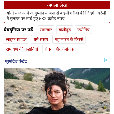
अगला लेख
योगी सरकार में आयुष्मान योजना से बदली गरीबों की जिंदगी, बरेली
में इलाज पर खर्च हुए 682 करोड़ रुपए
वेबदुनिया पर पढ़ें :
समाचार
बॉलीवुड
ज्योतिष
लाइफ स्‍टाइल
धर्म-संसार
महाभारत के किस्से
रामायण की कहानियां
रोचक और रोमांचक