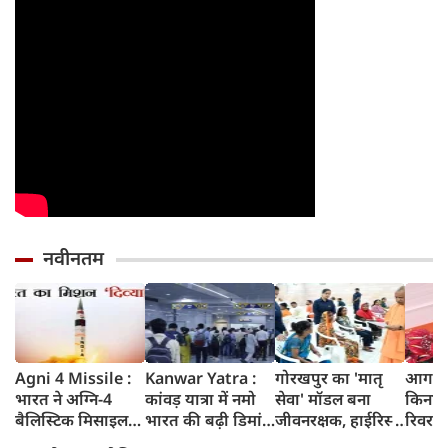
नवीनतम
Agni 4 Missile :
Kanwar Yatra :
गोरखपुर का 'मातृ
आगरा म
भारत ने अग्नि-4
कांवड़ यात्रा में नमो
सेवा' मॉडल बना
किनारे
बैलिस्टिक मिसाइल
भारत की बढ़ी डिमांड,
जीवनरक्षक, हाईरिस्क
रिवर फ्
का सफल परीक्षण
गाजियाबाद समेत
गर्भवती महिलाओं के
करोड़ 