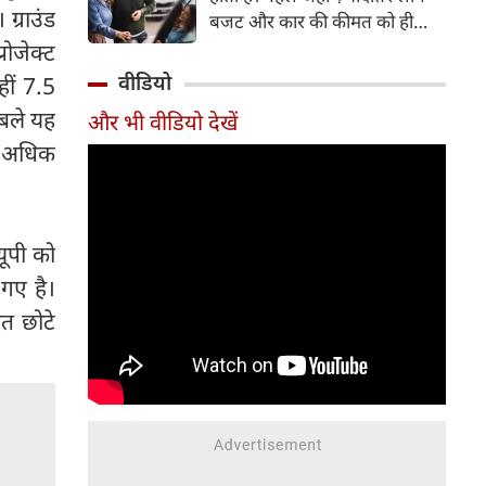
ग्राउंड
बजट और कार की कीमत को ही
सबसे अहम मानते थे, वहीं आज
रोजेक्ट
खरीदार कई दूसरे पहलुओं पर भी
वीडियो
ीं 7.5
ध्यान देते हैं। आइए जानते हैं कि कार
ाबले यह
और भी वीडियो देखें
खरीदते समय किन बातों पर ध्यान
ीं अधिक
देना चाहिए।
यूपी को
 गए है।
शत छोटे