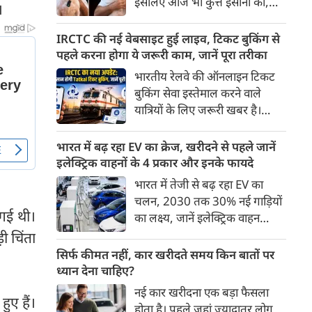
इसलिए आज भी कुत्ते इंसानों को,
।
पहुंच रहा है।
इंसानों से बेहतर समझते हैं। जब हम
भू-राजनीति से लेकर कृत्रिम
IRCTC की नई वेबसाइट हुई लाइव, टिकट बुकिंग से
बुद्धिमत्ता, जलवायु परिवर्तन से लेकर
पहले करना होगा ये जरूरी काम, जानें पूरा तरीका
क्रिकेट तक हर विषय पर बहस कर
भारतीय रेलवे की ऑनलाइन टिकट
सकते हैं, तो उस जीव पर भी एक
बुकिंग सेवा इस्तेमाल करने वाले
गंभीर चर्चा बनती है जिसने किसी भी
यात्रियों के लिए जरूरी खबर है।
सभ्यता से पहले इंसान का साथ चुना
IRCTC ने अपनी नई टिकट बुकिंग
था। दुर्भाग्य यह है कि आज कुत्तों के
वेबसाइट का बीटा वर्जन लॉन्च कर
भारत में बढ़ रहा EV का क्रेज, खरीदने से पहले जानें
बारे में हमारी राय पशु-चिकित्सकों,
दिया है। करीब 24 साल पुराने
इलेक्ट्रिक वाहनों के 4 प्रकार और इनके फायदे
व्यवहार वैज्ञानिकों या विशेषज्ञों से
इंटरफेस के बाद वेबसाइट को नए
भारत में तेजी से बढ़ रहा EV का
कम... और व्हाट्सऐप यूनिवर्सिटी से
डिजाइन और कई नए फीचर्स के साथ
चलन, 2030 तक 30% नई गाड़ियों
ज़्यादा बनती है।
अपडेट किया गया है।
गई थी।
का लक्ष्य, जानें इलेक्ट्रिक वाहन
कितने प्रकार के होते हैं और क्या है
ी चिंता
200 अरब रुपए का मौका
सिर्फ कीमत नहीं, कार खरीदते समय किन बातों पर
ध्यान देना चाहिए?
नई कार खरीदना एक बड़ा फैसला
हुए हैं।
होता है। पहले जहां ज़्यादातर लोग