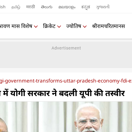
ish
தமிழ்
मराठी
తెలుగు
മലയാളം
ಕನ್ನಡ
ગુજરાતી
श्रावण मास विशेष
क्रिकेट
ज्योतिष
श्रीरामचरितमानस
gi-government-transforms-uttar-pradesh-economy-fdi-
शन में योगी सरकार ने बदली यूपी की तस्वीर