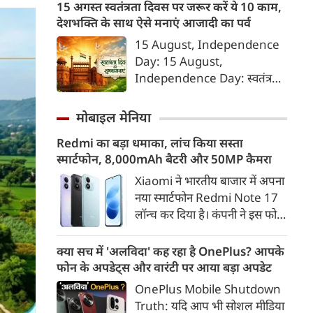
को फंसाना, फिर धमकी देकर
15 अगस्त स्वतंत्रता दिवस पर जरूर करें ये 10 काम,
ब्‍लेकमेल करना। इसके लिए बहुत
देशभक्ति के साथ ऐसे मनाएं आजादी का पर्व
शातिर तरीके से ये हसीना लोगों को
15 August, Independence
अपने जाल में फंसाती थी।
Day: 15 August,
Independence Day: स्वतंत्रता
दिवस या 15 अगस्त सिर्फ एक राष्ट्रीय
अवकाश नहीं, बल्कि उन शहीदों को
मोबाइल मेनिया
याद करने और उनके बलिदान का
Redmi का बड़ा धमाका, लांच किया सस्ता
सम्मान करने का दिन है, जिन्होंने हमें
स्मार्टफोन, 8,000mAh बैटरी और 50MP कैमरा
यह आजादी दी। इस दिन को सार्थक
बनाने के लिए हमें कुछ खास कार्य
Xiaomi ने भारतीय बाजार में अपना
जरूर करने चाहिए, जिससे हमारे
नया स्मार्टफोन Redmi Note 17
अंदर राष्ट्रभक्ति की भावना और भी
लॉन्च कर दिया है। कंपनी ने इस फोन
गहरी हो सके।
को TrueColour AMOLED
डिस्प्ले, 8,000mAh की बड़ी बैटरी
क्या सच में 'अलविदा' कह रहा है OnePlus? आपके
और Qualcomm Snapdragon
फोन के अपडेट्स और वारंटी पर आया बड़ा अपडेट
चिपसेट के साथ पेश किया है। फोन में
OnePlus Mobile Shutdown
50MP का मेन कैमरा दिया गया है।
Truth: यदि आप भी सोशल मीडिया