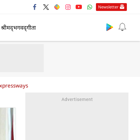
Newsletter
श्रीमद्‍भगवद्‍गीता
expressways