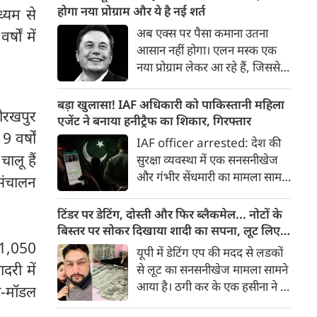
गरिमा, समावेशन के माध्यम से न्याय
होगा नया प्रोग्राम और ये है नई शर्त
्यम से
पहुंचना है। न्याय, स्वतंत्रता और
अब एक्‍स पर पैसा कमाना उतना
षों में
बंधुत्व को लोकतंत्र का आधार बनाया
आसान नहीं होगा। एलन मस्‍क एक
गया है। मध्यस्थता के माध्यम से छोटे-
नया प्रोग्राम लेकर आ रहे हैं, जिससे
छोटे मामलों का निपटारा कर हम केस
यूजर्स को कंटेंट का पैसा नहीं मिल
पेंडेंसी जैसे गंभीर विषयों पर मंथन
सकेगा। इसके लिए बकायदा एक शर्त
बड़ा खुलासा! IAF अधिकारी को पाकिस्तानी महिला
कर रहे हैं। हमारे लिए न्याय की
गोरखपुर
रख दी गई है।
एजेंट ने बनाया हनीट्रैफ का शिकार, गिरफ्तार
अवधारणा पंच परमेश्नरों की परंपरा
 वर्षों
IAF officer arrested: देश की
रही है, जिन्होंने कभी समझाइश
चालू हैं
सुरक्षा व्यवस्था में एक सनसनीखेज
देकर, कभी समझौतों से विवादों को
और गंभीर सेंधमारी का मामला सामने
सहजता से सुलझाया है।
 संचालन
आया है। भारतीय वायुसेना (IAF) के
एक सेवारत अधिकारी को पाकिस्तानी
टिंडर पर डेटिंग, दोस्ती और फिर ब्लैकमेल... नोटों के
खुफिया एजेंसी (ISI) की महिला
बिस्तर पर सोकर दिखाया शादी का सपना, लूट लिए 6
एजेंट के मोहपाश (हनीट्रैप) में फंसकर
ा 1,050
करोड़ रुपए
यूपी में डेटिंग एप की मदद से लडकों
गोपनीय सैन्य जानकारी साझा करने
दरी में
से लूट का सनसनीखेज मामला सामने
के आरोप में पुलिस ने गिरफ्तार किया
आया है। ठगी कर के एक हसीना ने 6
टी-मॉडल
है।
करोड़ रुपए लूट लिए। डेटिंग पर लोगों