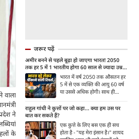
जरूर पढ़ें
अमीर बनने से पहले बूढ़ा हो जाएगा भारत! 2050
तक हर 5 में 1 भारतीय होगा 60 साल से ज्यादा उम्र
का
भारत में वर्ष 2050 तक औसतन हर
5 में से एक व्यक्ति की आयु 60 वर्ष
या उससे अधिक होगी। साथ ही
े वाला
लगभग 10 में से 7 बुजुर्ग ग्रामीण
नमंत्री
भारत में रहेंगे। ‘ट्रांसफॉर्म रूरल
राहुल गांधी ने कुत्तों पर जो कहा... क्या हम उस पर
्रदेश ने
इंडिया’ (टीआरआई) की रिचर्स के
बात कर सकते हैं?
अनुसार भारत विकसित देशों के
ब्धियां
एक कुत्ते के लिए बस एक ही सच
विपरीत समृद्ध बनने से पहले ही वृद्ध
होता है - "यह मेरा इंसान है।" शायद
हलों के
होती आबादी वाले देश की श्रेणी में