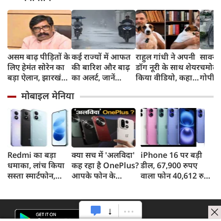
असम बाढ़ पीड़ितों के
कई राज्यों में आफत
राहुल गांधी ने अपनी
सावन मे
लिए हेमंत सोरेन का
की बारिश और बाढ़
डॉग नूरी के साथ शेयर
चमोली क
बड़ा ऐलान, झारखंड
का अलर्ट, जानें
किया वीडियो, कहा,
गोपीना
सरकार देगी 3 करोड़
आपके राज्य का हाल
मां देखेगीं तो नाराज
दर्शन,
मोबाइल मेनिया
रुपए की मदद
होंगी, लेकिन मैनेज
श्रद्ध
कर लेंगे
Redmi का बड़ा
क्या सच में 'अलविदा'
iPhone 16 पर बड़ी
धमाका, लांच किया
कह रहा है OnePlus?
डील, 67,900 रुपए
सस्ता स्मार्टफोन,
आपके फोन के
वाला फोन 40,612 रुपए
8,000mAh बैटरी
अपडेट्स और वारंटी पर
में खरीदने का मौका, ऐसे
और 50MP कैमरा
आया बड़ा अपडेट
मिलेगा डिस्काउंट