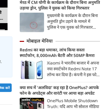
रणनीतिक साझेदारी को और मजबूत
मेरठ में CM योगी के कार्यक्रम के दौरान बिना अनुमति
करने के तरीकों पर चर्चा की।
उड़ाया ड्रोन, पुलिस ने युवक को किया गिरफ्तार
ी
बातचीत के दौरान व्यापार, रक्षा,
मुख्यमंत्री के कार्यक्रम के दौरान बिना
ान
ऊर्जा सुरक्षा, महत्वपूर्ण खनिज और
अनुमति ड्रोन उड़ाने के मामले में
उभरती तकनीकों जैसे प्रमुख मुद्दों पर
पुलिस ने एक युवक को गिरफ्तार
विचार-विमर्श हुआ।
किया है। कार्यक्रम स्थल के आसपास
दो ड्रोन उड़ते हुए दिखाई दिए थे। जांच
मोबाइल मेनिया
में एक ड्रोन सरकारी और पूर्व अनुमति
Redmi का बड़ा धमाका, लांच किया सस्ता
से उड़ाया जा रहा था, जबकि दूसरा
स्मार्टफोन, 8,000mAh बैटरी और 50MP कैमरा
ड्रोन बिना अनुमति उड़ता पाया गया।
स,
Xiaomi ने भारतीय बाजार में अपना
नया स्मार्टफोन Redmi Note 17
लॉन्च कर दिया है। कंपनी ने इस फोन
को TrueColour AMOLED
डिस्प्ले, 8,000mAh की बड़ी बैटरी
क्या सच में 'अलविदा' कह रहा है OnePlus? आपके
िक करें
और Qualcomm Snapdragon
फोन के अपडेट्स और वारंटी पर आया बड़ा अपडेट
चिपसेट के साथ पेश किया है। फोन में
OnePlus Mobile Shutdown
50MP का मेन कैमरा दिया गया है।
Truth: यदि आप भी सोशल मीडिया