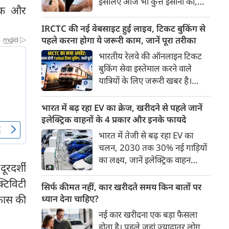
इसलिए आज भी कुत्ते इंसानों को,
पहुंच रहा है।
निक और
इंसानों से बेहतर समझते हैं। जब हम
भू-राजनीति से लेकर कृत्रिम
IRCTC की नई वेबसाइट हुई लाइव, टिकट बुकिंग से
बुद्धिमत्ता, जलवायु परिवर्तन से लेकर
पहले करना होगा ये जरूरी काम, जानें पूरा तरीका
क्रिकेट तक हर विषय पर बहस कर
भारतीय रेलवे की ऑनलाइन टिकट
सकते हैं, तो उस जीव पर भी एक
बुकिंग सेवा इस्तेमाल करने वाले
गंभीर चर्चा बनती है जिसने किसी भी
यात्रियों के लिए जरूरी खबर है।
सभ्यता से पहले इंसान का साथ चुना
IRCTC ने अपनी नई टिकट बुकिंग
था। दुर्भाग्य यह है कि आज कुत्तों के
वेबसाइट का बीटा वर्जन लॉन्च कर
भारत में बढ़ रहा EV का क्रेज, खरीदने से पहले जानें
बारे में हमारी राय पशु-चिकित्सकों,
दिया है। करीब 24 साल पुराने
इलेक्ट्रिक वाहनों के 4 प्रकार और इनके फायदे
व्यवहार वैज्ञानिकों या विशेषज्ञों से
इंटरफेस के बाद वेबसाइट को नए
भारत में तेजी से बढ़ रहा EV का
कम... और व्हाट्सऐप यूनिवर्सिटी से
डिजाइन और कई नए फीचर्स के साथ
चलन, 2030 तक 30% नई गाड़ियों
ज़्यादा बनती है।
अपडेट किया गया है।
का लक्ष्य, जानें इलेक्ट्रिक वाहन
दूरदर्शी
कितने प्रकार के होते हैं और क्या है
्टिविटी
200 अरब रुपए का मौका
सिर्फ कीमत नहीं, कार खरीदते समय किन बातों पर
िकास की
ध्यान देना चाहिए?
नई कार खरीदना एक बड़ा फैसला
होता है। पहले जहां ज़्यादातर लोग