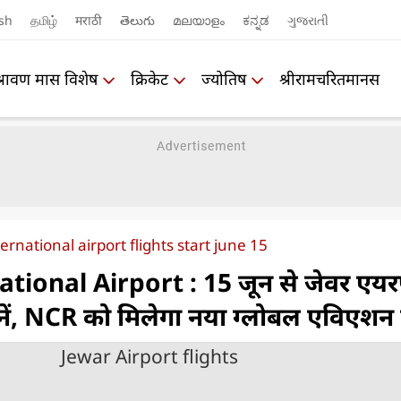
sh
தமிழ்
मराठी
తెలుగు
മലയാളം
ಕನ್ನಡ
ગુજરાતી
श्रावण मास विशेष
क्रिकेट
ज्योतिष
श्रीरामचरितमानस
ernational airport flights start june 15
ional Airport : 15 जून से जेवर एयरपो
ड़ानें, NCR को मिलेगा नया ग्लोबल एविएशन