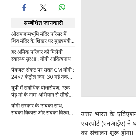
सम्बंधित जानकारी
श्रीरामजन्मभूमि मंदिर परिसर में
शिव मंदिर के शिखर पर मुख्यमंत्री
योगी ने फहराई धर्म ध्वजा
हर श्रमिक परिवार को मिलेगी
स्वास्थ्य सुरक्षा : योगी आदित्यनाथ
पेयजल संकट पर सख्त CM योगी :
24×7 कंट्रोल रूम, 30 मई तक
नहरों की सफाई और टैंकर व्यवस्था
यूपी में सर्वाधिक पौधारोपण, 'एक
के निर्देश
पेड़ मां के नाम' अभियान से सीखेगी
दुनिया
योगी सरकार के 'सबका साथ,
सबका विकास और सबका विश्वास'
उत्तर भारत के एविएशन 
को और धार देगा 'संध्या संवाद'
एयरपोर्ट (एनआईए) ने घ
का संचालन शुरू होगा। इ