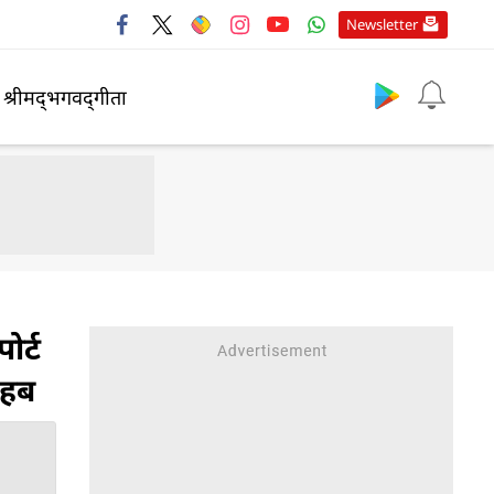
Newsletter
श्रीमद्‍भगवद्‍गीता
र्ट
 हब