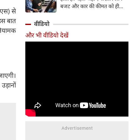
बजट और कार की कीमत को ही
एएस) से
सबसे अहम मानते थे, वहीं आज
 इस बात
खरीदार कई दूसरे पहलुओं पर भी
वीडियो
ध्यान देते हैं। आइए जानते हैं कि कार
 नियामक
और भी वीडियो देखें
खरीदते समय किन बातों पर ध्यान
देना चाहिए।
जाएगी।
उड़ानों