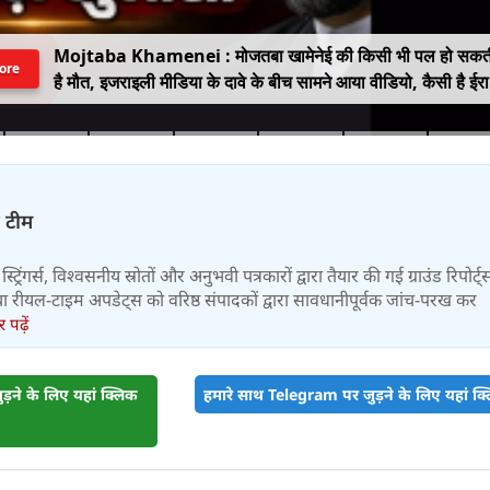
Mojtaba Khamenei : मोजतबा खामेनेई की किसी भी पल हो सकत
ore
है मौत, इजराइली मीडिया के दावे के बीच सामने आया वीडियो, कैसी है ईर
के सुप्रीम लीडर की हालत
़ टीम
स्ट्रिंगर्स, विश्वसनीय स्रोतों और अनुभवी पत्रकारों द्वारा तैयार की गई ग्राउंड रिपोर्ट्
र तथा रीयल-टाइम अपडेट्स को वरिष्ठ संपादकों द्वारा सावधानीपूर्वक जांच-परख कर
पढ़ें
़ने के लिए यहां क्लिक
हमारे साथ Telegram पर जुड़ने के लिए यहां क्ल