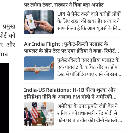
दिया। इस दौरान आलम यह था कि
पर लगेगा टैक्स, सरकार ने दिया बड़ा अपडेट
बारिश के बीच भी युवाओं का जोश
UPI से पेमेंट करने वाले करोड़ों लोगों
कम नहीं हुआ। उन्होंने जोर-शोर से
के लिए राहत की खबर है। सरकार ने
यह यात्रा निकाली और लोगों को प्रेरित
 प्रमुख
साफ किया है कि आम यूजर्स के लिए
किया। मुख्यमंत्री डॉ. मोहन यादव ने
र्ट को
UPI पेमेंट फिलहाल फ्री रहेगा। यानी
इस 'तिरंगा यात्रा' का शुभारंभ किया।
एक व्यक्ति से दूसरे व्यक्ति को पैसे
Air India Flight : फुकेट-दिल्ली फ्लाइट के
िडोर और
भेजने यानी Person-to-Person
पायलट के डोप टेस्ट पर एयर इंडिया ने कहा- रिपोर्ट
arma
(P2P) UPI ट्रांजैक्शन पर कोई चार्ज
नहीं मिली, टिप्पणी की स्थिति में नहीं
फुकेट-दिल्ली एयर इंडिया फ्लाइट के
नहीं लगेगा। इसके अलावा ज्यादातर
एक पायलट के कथित तौर पर डोप
मर्चेंट पेमेंट भी बिना शुल्क के जारी
टेस्ट में पॉजिटिव पाए जाने की खबरों
रहने की उम्मीद है।
के बीच एयर इंडिया ने कहा है कि उसे
अभी तक टेस्ट रिपोर्ट उपलब्ध नहीं
India-US Relations : H-1B वीजा शुल्क और
कराई गई है। एयरलाइन ने कहा कि
इमिग्रेशन नीति के अलावा PM मोदी ने अमेरिकी
रिपोर्ट उसके पास नहीं होने के कारण
उपराष्ट्रपति जेडी वेंस किन मुद्दों पर की चर्चा
अमेरिका के उपराष्ट्रपति जेडी वेंस ने
वह इस मामले में किसी निष्कर्ष पर
शनिवार को प्रधानमंत्री नरेंद्र मोदी से
टिप्पणी करने की स्थिति में नहीं है।
फोन पर बातचीत की। दोनों नेताओं ने
भारत-अमेरिका व्यापक वैश्विक