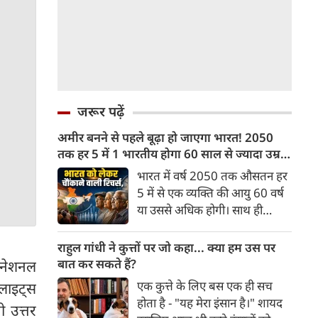
जरूर पढ़ें
अमीर बनने से पहले बूढ़ा हो जाएगा भारत! 2050
तक हर 5 में 1 भारतीय होगा 60 साल से ज्यादा उम्र
का
भारत में वर्ष 2050 तक औसतन हर
5 में से एक व्यक्ति की आयु 60 वर्ष
या उससे अधिक होगी। साथ ही
लगभग 10 में से 7 बुजुर्ग ग्रामीण
भारत में रहेंगे। ‘ट्रांसफॉर्म रूरल
राहुल गांधी ने कुत्तों पर जो कहा... क्या हम उस पर
इंडिया’ (टीआरआई) की रिचर्स के
बात कर सकते हैं?
रनेशनल
अनुसार भारत विकसित देशों के
एक कुत्ते के लिए बस एक ही सच
्लाइट्स
विपरीत समृद्ध बनने से पहले ही वृद्ध
होता है - "यह मेरा इंसान है।" शायद
ी उत्तर
होती आबादी वाले देश की श्रेणी में