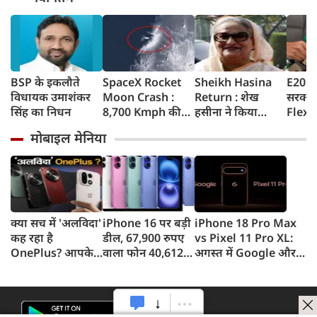
BSP के इकलौते
SpaceX Rocket
Sheikh Hasina
E20 Pe
विधायक उमाशंकर
Moon Crash :
Return : शेख
सरकार 
सिंह का निधन
8,700 Kmph की
हसीना ने किया
Flex-F
रफ्तार से चांद से
ऐलान- दिसंबर में
लिए न
मोबाइल मेनिया
टकराया SpaceX
बांग्लादेश लौटूंगी,
सरकार 
रॉकेट का हिस्सा,
बोलीं- गिरफ्तारी या
अपडेट
वैज्ञानिकों ने
मौत का भी डर नहीं,
टेलीस्कोप से रखी
भारत ने कार्यक्रम से
नजर, देखें Video
क्यों बनाई दूरी
क्या सच में 'अलविदा'
iPhone 16 पर बड़ी
iPhone 18 Pro Max
कह रहा है
डील, 67,900 रुपए
vs Pixel 11 Pro XL:
OnePlus? आपके
वाला फोन 40,612
अगस्त में Google और
फोन के अपडेट्स और
रुपए में खरीदने का
सितंबर में Apple की
वारंटी पर आया बड़ा
मौका, ऐसे मिलेगा
टक्कर, जानें कौन होगा
अपडेट
डिस्काउंट
सबसे दमदार?