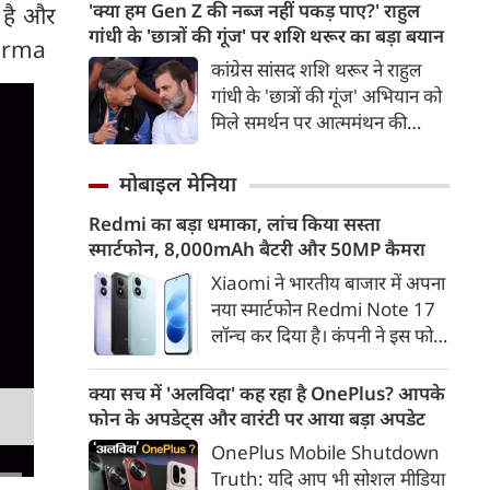
उत्तराखंड शिफ्ट होना चाहते हैं और
'क्या हम Gen Z की नब्ज नहीं पकड़ पाए?' राहुल
ध है और
पिछले तीन साल से जमीन की तलाश
गांधी के 'छात्रों की गूंज' पर शशि थरूर का बड़ा बयान
Sharma
कर रहे हैं। सीएम धामी ने अधिकारियों
कांग्रेस सांसद शशि थरूर ने राहुल
को मामले में जरूरी कार्रवाई के निर्देश
गांधी के 'छात्रों की गूंज' अभियान को
दिए हैं।
मिले समर्थन पर आत्ममंथन की
जरूरत बताई। उन्होंने सवाल उठाया
कि क्या कांग्रेस Gen Z और छात्रों
मोबाइल मेनिया
की नब्ज को समझने में नाकाम रही।
Redmi का बड़ा धमाका, लांच किया सस्ता
स्मार्टफोन, 8,000mAh बैटरी और 50MP कैमरा
Xiaomi ने भारतीय बाजार में अपना
नया स्मार्टफोन Redmi Note 17
लॉन्च कर दिया है। कंपनी ने इस फोन
को TrueColour AMOLED
डिस्प्ले, 8,000mAh की बड़ी बैटरी
क्या सच में 'अलविदा' कह रहा है OnePlus? आपके
और Qualcomm Snapdragon
फोन के अपडेट्स और वारंटी पर आया बड़ा अपडेट
चिपसेट के साथ पेश किया है। फोन में
OnePlus Mobile Shutdown
50MP का मेन कैमरा दिया गया है।
Truth: यदि आप भी सोशल मीडिया