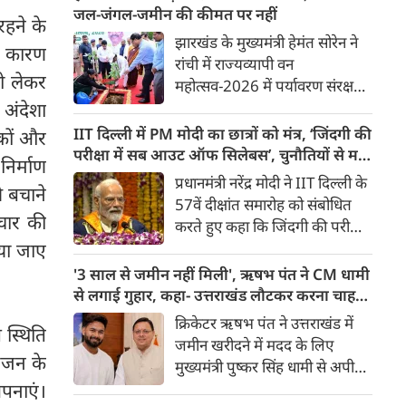
सर्किट हाउस में सरकार और छात्रों के
जल-जंगल-जमीन की कीमत पर नहीं
हने के
प्रतिनिधिमंडल के बीच बातचीत हुई।
झारखंड के मुख्यमंत्री हेमंत सोरेन ने
का कारण
पल पल की जानकारी...
रांची में राज्यव्यापी वन
को लेकर
महोत्सव-2026 में पर्यावरण संरक्षण
का संकल्प दिलाया। उन्होंने कहा कि
अंदेशा
विकास जरूरी है, लेकिन जल, जंगल
IIT दिल्ली में PM मोदी का छात्रों को मंत्र, ‘जिंदगी की
िकों और
और जमीन की कीमत पर नहीं।
परीक्षा में सब आउट ऑफ सिलेबस’, चुनौतियों से मत
निर्माण
सरकार इंसान, वन्यजीव और
घबराना
प्रधानमंत्री नरेंद्र मोदी ने IIT दिल्ली के
े बचाने
पर्यावरण के लिए उपयोगी पेड़ों को
57वें दीक्षांत समारोह को संबोधित
प्राथमिकता देगी।
चार की
करते हुए कहा कि जिंदगी की परीक्षा
में सब आउट ऑफ सिलेबस है।
ाया जाए
इसका कोई कोर्स या पेपर नहीं होता।
'3 साल से जमीन नहीं मिली', ऋषभ पंत ने CM धामी
उन्होंने कहा कि चुनौतियों से जो
से लगाई गुहार, कहा- उत्तराखंड लौटकर करना चाहता
सिखेगा, वहीं जीतेगा। चुनौतियां
हूं काम
क्रिकेटर ऋषभ पंत ने उत्तराखंड में
स्थिति
आपके लिए अवसर बन जाएगी।
जमीन खरीदने में मदद के लिए
उन्होंने कहा कि चुनौतियां बड़ी हो तो
आमजन के
मुख्यमंत्री पुष्कर सिंह धामी से अपील
घबराना नहीं चाहिए। हमेशा सीखने
की है। पंत ने कहा कि वह दिल्ली से
पनाएं।
की ललक बनाए रखनी चाहिए।