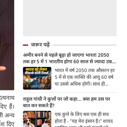
जरूर पढ़ें
अमीर बनने से पहले बूढ़ा हो जाएगा भारत! 2050
तक हर 5 में 1 भारतीय होगा 60 साल से ज्यादा उम्र
का
भारत में वर्ष 2050 तक औसतन हर
5 में से एक व्यक्ति की आयु 60 वर्ष
या उससे अधिक होगी। साथ ही
लगभग 10 में से 7 बुजुर्ग ग्रामीण
ित्यनाथ
भारत में रहेंगे। ‘ट्रांसफॉर्म रूरल
राहुल गांधी ने कुत्तों पर जो कहा... क्या हम उस पर
इंडिया’ (टीआरआई) की रिचर्स के
बात कर सकते हैं?
िए हैं।
अनुसार भारत विकसित देशों के
एक कुत्ते के लिए बस एक ही सच
ली अन्य
विपरीत समृद्ध बनने से पहले ही वृद्ध
होता है - "यह मेरा इंसान है।" शायद
देश दिए
होती आबादी वाले देश की श्रेणी में