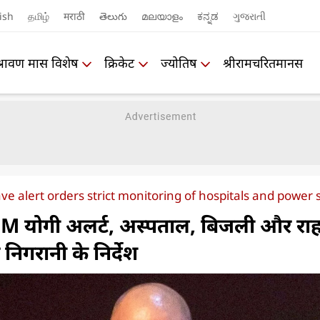
ish
தமிழ்
मराठी
తెలుగు
മലയാളം
ಕನ್ನಡ
ગુજરાતી
श्रावण मास विशेष
क्रिकेट
ज्योतिष
श्रीरामचरितमानस
e alert orders strict monitoring of hospitals and power 
CM योगी अलर्ट, अस्पताल, बिजली और रा
 निगरानी के निर्देश