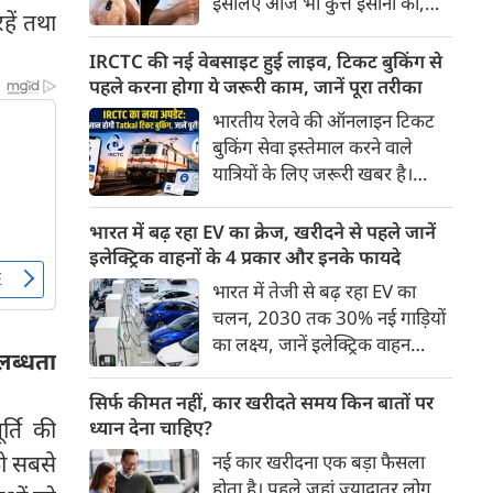
इसलिए आज भी कुत्ते इंसानों को,
पहुंच रहा है।
हें तथा
इंसानों से बेहतर समझते हैं। जब हम
भू-राजनीति से लेकर कृत्रिम
IRCTC की नई वेबसाइट हुई लाइव, टिकट बुकिंग से
बुद्धिमत्ता, जलवायु परिवर्तन से लेकर
पहले करना होगा ये जरूरी काम, जानें पूरा तरीका
क्रिकेट तक हर विषय पर बहस कर
भारतीय रेलवे की ऑनलाइन टिकट
सकते हैं, तो उस जीव पर भी एक
बुकिंग सेवा इस्तेमाल करने वाले
गंभीर चर्चा बनती है जिसने किसी भी
यात्रियों के लिए जरूरी खबर है।
सभ्यता से पहले इंसान का साथ चुना
IRCTC ने अपनी नई टिकट बुकिंग
था। दुर्भाग्य यह है कि आज कुत्तों के
वेबसाइट का बीटा वर्जन लॉन्च कर
भारत में बढ़ रहा EV का क्रेज, खरीदने से पहले जानें
बारे में हमारी राय पशु-चिकित्सकों,
दिया है। करीब 24 साल पुराने
इलेक्ट्रिक वाहनों के 4 प्रकार और इनके फायदे
व्यवहार वैज्ञानिकों या विशेषज्ञों से
इंटरफेस के बाद वेबसाइट को नए
भारत में तेजी से बढ़ रहा EV का
कम... और व्हाट्सऐप यूनिवर्सिटी से
डिजाइन और कई नए फीचर्स के साथ
चलन, 2030 तक 30% नई गाड़ियों
ज़्यादा बनती है।
अपडेट किया गया है।
का लक्ष्य, जानें इलेक्ट्रिक वाहन
लब्धता
कितने प्रकार के होते हैं और क्या है
200 अरब रुपए का मौका
सिर्फ कीमत नहीं, कार खरीदते समय किन बातों पर
र्ति की
ध्यान देना चाहिए?
को सबसे
नई कार खरीदना एक बड़ा फैसला
होता है। पहले जहां ज़्यादातर लोग