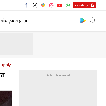
Newsletter
श्रीमद्‍भगवद्‍गीता
supply
हत