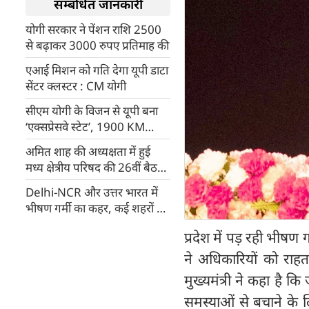
सम्बंधित जानकारी
योगी सरकार ने पेंशन राशि 2500
से बढ़ाकर 3000 रुपए प्रतिमाह की
एआई मिशन को गति देगा यूपी डाटा
सेंटर क्लस्टर : CM योगी
सीएम योगी के विजन से यूपी बना
‘एक्सप्रेसवे स्टेट’, 1900 KM
नेटवर्क के साथ विकास को मिली
अमित शाह की अध्यक्षता में हुई
रफ्तार
मध्य क्षेत्रीय परिषद की 26वीं बैठक,
सीएम योगी समेत 4 राज्यों के
Delhi-NCR और उत्तर भारत में
मुख्यमंत्री शामिल
भीषण गर्मी का कहर, कई शहरों में
तापमान 47 डिग्री के पार, IMD की
प्रदेश में पड़ रही भीषण
चेतावनी
ने अधिकारियों को राहत 
मुख्यमंत्री ने कहा है क
समस्याओं से बचाने के लि