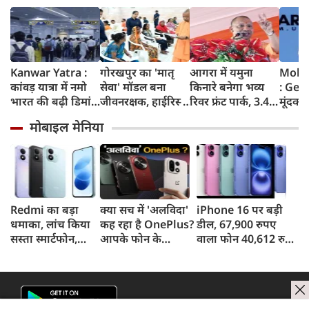
Kanwar Yatra :
गोरखपुर का 'मातृ
आगरा में यमुना
Moha
कांवड़ यात्रा में नमो
सेवा' मॉडल बना
किनारे बनेगा भव्य
: Gen
भारत की बढ़ी डिमांड,
जीवनरक्षक, हाईरिस्क
रिवर फ्रंट पार्क, 3.46
मूंदकर
गाजियाबाद समेत
गर्भवती महिलाओं के
करोड़ रुपए खर्च
करूंगा,
मोबाइल मेनिया
कई स्टेशनों पर 50%
इलाज से बची 77
करेगी योगी सरकार;
प्रदर्शन
तक बढ़ी यात्रियों की
जिंदगियां
मिलेंगी ये खास
न बताए
संख्या
सुविधाएं
मोहन 
बड़ा 
पाकिस्
क्या क
Redmi का बड़ा
क्या सच में 'अलविदा'
iPhone 16 पर बड़ी
धमाका, लांच किया
कह रहा है OnePlus?
डील, 67,900 रुपए
सस्ता स्मार्टफोन,
आपके फोन के
वाला फोन 40,612 रुपए
8,000mAh बैटरी
अपडेट्स और वारंटी पर
में खरीदने का मौका, ऐसे
और 50MP कैमरा
आया बड़ा अपडेट
मिलेगा डिस्काउंट