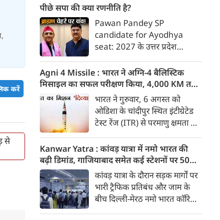
अग्नि4 मिसाइल का सफल परीक्षण।
पीछे सपा की क्या रणनीति है?
दिल्ली-मेरठ एक्सप्रेसवे पर आज से
Pawan Pandey SP
सिर्फ डाक कांवड़ को एंट्री मिलेगी।
candidate for Ayodhya
स,
अमेरिकी अदालत ने मेटा पर 5400
seat: 2027 के उत्तर प्रदेश
करोड़ का जुर्माना लगाया। 7 अगस्त
विधानसभा चुनाव के लिए समाजवादी
की बड़ी खबरें :
पार्टी (सपा) के राष्ट्रीय अध्यक्ष
Agni 4 Missile : भारत ने अग्नि-4 बैलिस्टिक
अखिलेश यादव द्वारा अयोध्या
मिसाइल का सफल परीक्षण किया, 4,000 KM तक
िक करें
विधानसभा सीट से पूर्व मंत्री तेज
मारक क्षमता
भारत ने गुरुवार, 6 अगस्त को
नारायण उर्फ पवन पांडे को उम्मीदवार
ओडिशा के चांदीपुर स्थित इंटीग्रेटेड
बनाने के पीछे बहुआयामी रणनीतिक
टेस्ट रेंज (ITR) से परमाणु क्षमता से
और मनोवैज्ञानिक सोच काम कर रही
लैस मध्यम दूरी की बैलिस्टिक
है।
 से
मिसाइल अग्नि-4 का सफल परीक्षण
Kanwar Yatra : कांवड़ यात्रा में नमो भारत की
किया। रक्षा मंत्रालय के मुताबिक, यह
बढ़ी डिमांड, गाजियाबाद समेत कई स्टेशनों पर 50%
परीक्षण स्ट्रैटेजिक फोर्सेज कमांड
तक बढ़ी यात्रियों की संख्या
कांवड़ यात्रा के दौरान सड़क मार्गों पर
(SFC) और रक्षा अनुसंधान एवं
भारी ट्रैफिक प्रतिबंध और जाम के
विकास संगठन (DRDO) की ओर से
बीच दिल्ली-मेरठ नमो भारत कॉरिडोर
किया गया।
लाखों यात्रियों के लिए सबसे भरोसेमंद