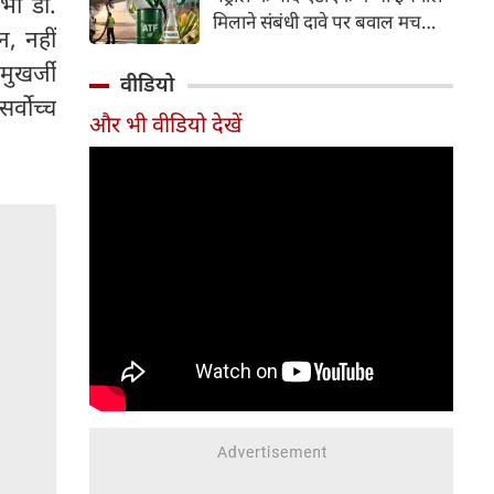
भी डॉ.
इसके अलावा Redmi Note 17 में
मिलाने संबंधी दावे पर बवाल मच
Corning Gorilla Glass 7i
न, नहीं
गया। मोदी सरकार में मंत्री राम मोहन
प्रोटेक्शन, IP65 रेटिंग और मजबूत
मुखर्जी
नायडू किंजरापु ने इसका खंडन करते
वीडियो
चेसिस जैसे फीचर्स मिलते हैं।
हुए कहा कि सरकार की एटीएफ में
र्वोच्च
और भी वीडियो देखें
इथेनॉल मिलाने की कोई योजना नहीं
है।