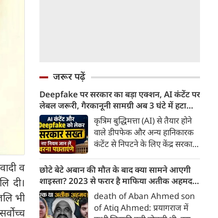
जरूर पढ़ें
Deepfake पर सरकार का बड़ा एक्शन, AI कंटेंट पर
लेबल जरूरी, गैरकानूनी सामग्री अब 3 घंटे में हटानी
होगी, नए नियम जान लें वरना पछताएंगे
कृत्रिम बुद्धिमत्ता (AI) से तैयार होने
वाले डीपफेक और अन्य हानिकारक
कंटेंट से निपटने के लिए केंद्र सरकार
ने नियामक व्यवस्था को और सख्त
्रवादी व
किया है। सरकार ने AI से तैयार कंटेंट
छोटे बेटे अबान की मौत के बाद क्या सामने आएगी
पर स्पष्ट लेबल और पहचान योग्य
शाइस्ता? 2023 से फरार है माफिया अतीक अहमद
जलि दी।
मेटाडेटा उपलब्ध कराना अनिवार्य
की पत्नी
death of Aban Ahmed son
ंजलि भी
किया है। साथ ही, सरकारी या
of Atiq Ahmed: प्रयागराज में
्वोच्च
न्यायालय के आदेश के आधार पर