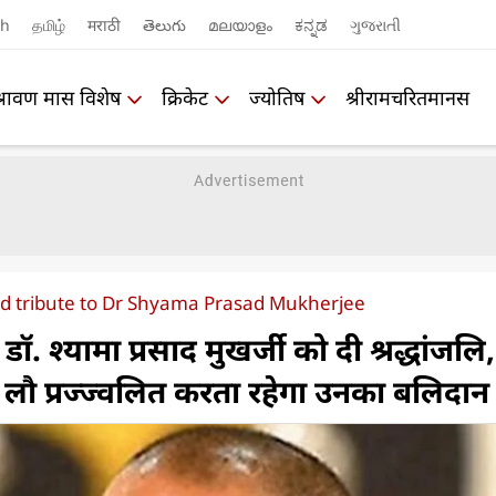
sh
தமிழ்
मराठी
తెలుగు
മലയാളം
ಕನ್ನಡ
ગુજરાતી
श्रावण मास विशेष
क्रिकेट
ज्योतिष
श्रीरामचरितमानस
aid tribute to Dr Shyama Prasad Mukherjee
े डॉ. श्यामा प्रसाद मुखर्जी को दी श्रद्धांजलि,
 की लौ प्रज्ज्वलित करता रहेगा उनका बलिदान