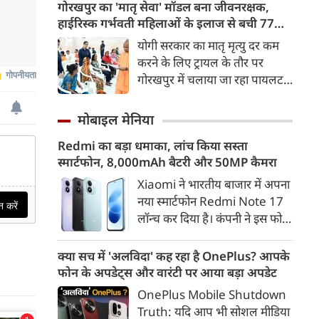
परिवहन विकल्प बनकर उभरा है।
गोरखपुर का 'मातृ सेवा' मॉडल बना जीवनरक्षक,
तेज़, समयबद्ध और आरामदायक
हाईरिस्क गर्भवती महिलाओं के इलाज से बची 77
सफर के चलते कॉरिडोर के कई
जिंदगियां
योगी सरकार का मातृ मृत्यु दर कम
स्टेशनों पर यात्रियों की संख्या में 40
करने के लिए ट्रायल के तौर पर
से 50 प्रतिशत तक बढ़ गई है।
गोरखपुर में चलाया जा रहा पायलट
प्रोजेक्ट पूरे प्रदेश के लिए नजीर
बनकर उभरा है। मुख्यमंत्री योगी
मोबाइल मेनिया
आदित्यनाथ के निर्देश पर पायलट
Redmi का बड़ा धमाका, लांच किया सस्ता
प्रोजेक्ट ‘मातृ सेवा’ का लक्ष्य हाई
स्मार्टफोन, 8,000mAh बैटरी और 50MP कैमरा
रिस्क गर्भवती केसों को तुरंत बड़े
अस्पतालों में रेफर कर बचाना है।
Xiaomi ने भारतीय बाजार में अपना
नया स्मार्टफोन Redmi Note 17
लॉन्च कर दिया है। कंपनी ने इस फोन
को TrueColour AMOLED
डिस्प्ले, 8,000mAh की बड़ी बैटरी
क्या सच में 'अलविदा' कह रहा है OnePlus? आपके
और Qualcomm Snapdragon
फोन के अपडेट्स और वारंटी पर आया बड़ा अपडेट
चिपसेट के साथ पेश किया है। फोन में
OnePlus Mobile Shutdown
50MP का मेन कैमरा दिया गया है।
Truth: यदि आप भी सोशल मीडिया