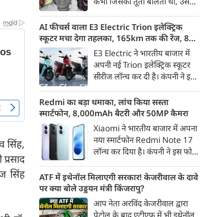
कभी जिसकी तूती बोलती थी, उस
गैरकानूनी जानकारी हटाने की
पूर्व सांसद और माफिया अतीक
समयसीमा 36 घंटे से घटाकर 3 घंटे
अहमद के कुनबे पर कानून और
AI फीचर्स वाला E3 Electric Trion इलेक्ट्रिक
कर दी गई है।
किस्मत की दोहरी मार पड़ रही है।
स्कूटर मचा देगा तहलका, 165km तक की रेंज, 8
जिस झांसी जिले में अप्रैल 2023 में
साल की बैटरी वारंटी, कीमत जानेंगे तो हो जाएंगे
E3 Electric ने भारतीय बाजार में
अतीक के एनकाउंटर में मारे गए बेटे
हैरान
अपनी नई Trion इलेक्ट्रिक स्कूटर
असद की सांसें थमी थीं, उसी झांसी में
सीरीज लॉन्च कर दी है। कंपनी ने इसे
अब उसके छोटे बेटे अबान की भीषण
तीन वेरिएंट C1, C1x और C2 में
सड़क दुर्घटना में जान चली गई है।
पेश किया है। Trion की शुरुआती
Redmi का बड़ा धमाका, लांच किया सस्ता
कीमत 99,999 रुपए (एक्स-शोरूम,
स्मार्टफोन, 8,000mAh बैटरी और 50MP कैमरा
बेंगलुरु) रखी गई है। फिलहाल इसकी
Xiaomi ने भारतीय बाजार में अपना
बुकिंग बेंगलुरु के ग्राहकों के लिए
नया स्मार्टफोन Redmi Note 17
ेव सिंह,
कंपनी की आधिकारिक वेबसाइट के
लॉन्च कर दिया है। कंपनी ने इस फोन
जरिए शुरू की गई है। आने वाले समय
 प्रसाद
को TrueColour AMOLED
में इसे दूसरे शहरों में भी उपलब्ध
ज सिंह
डिस्प्ले, 8,000mAh की बड़ी बैटरी
ATF में इथेनॉल मिलाएगी सरकार! केजरीवाल के दावे
कराया जाएगा।
और Qualcomm Snapdragon
पर क्या बोले उड्डयन मंत्री किंजरापु?
चिपसेट के साथ पेश किया है। फोन में
आप नेता अरविंद केजरीवाल द्वारा
50MP का मेन कैमरा दिया गया है।
पेट्रोल के बाद एटीएफ में भी इथेनॉल