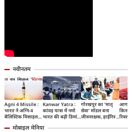
नवीनतम
Agni 4 Missile :
Kanwar Yatra :
गोरखपुर का 'मातृ
आगरा म
भारत ने अग्नि-4
कांवड़ यात्रा में नमो
सेवा' मॉडल बना
किनारे
बैलिस्टिक मिसाइल
भारत की बढ़ी डिमांड,
जीवनरक्षक, हाईरिस्क
रिवर फ्
का सफल परीक्षण
गाजियाबाद समेत
गर्भवती महिलाओं के
करोड़ 
मोबाइल मेनिया
किया, 4,000 KM
कई स्टेशनों पर 50%
इलाज से बची 77
करेगी 