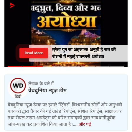
त्रेता युग सा अहसास! अनूठी है रात की
Read More
रोशनी में नहाई रामनगरी अयोध्या
लेखक के बारे में
वेबदुनिया न्यूज़ टीम
वेबदुनिया न्यूज़ डेस्क पर हमारे स्ट्रिंगर्स, विश्वसनीय स्रोतों और अनुभवी
पत्रकारों द्वारा तैयार की गई ग्राउंड रिपोर्ट्स, स्पेशल रिपोर्ट्स, साक्षात्कार
तथा रीयल-टाइम अपडेट्स को वरिष्ठ संपादकों द्वारा सावधानीपूर्वक
जांच-परख कर प्रकाशित किया जाता है।....
और पढ़ें