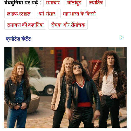
वेबदुनिया पर पढ़ें :
समाचार
बॉलीवुड
ज्योतिष
लाइफ स्‍टाइल
धर्म-संसार
महाभारत के किस्से
रामायण की कहानियां
रोचक और रोमांचक