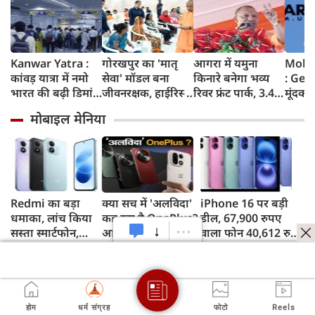
Kanwar Yatra :
गोरखपुर का 'मातृ
आगरा में यमुना
Moha
कांवड़ यात्रा में नमो
सेवा' मॉडल बना
किनारे बनेगा भव्य
: Gen
भारत की बढ़ी डिमांड,
जीवनरक्षक, हाईरिस्क
रिवर फ्रंट पार्क, 3.46
मूंदकर
गाजियाबाद समेत
गर्भवती महिलाओं के
करोड़ रुपए खर्च
करूंगा,
मोबाइल मेनिया
कई स्टेशनों पर 50%
इलाज से बची 77
करेगी योगी सरकार;
प्रदर्शन
तक बढ़ी यात्रियों की
जिंदगियां
मिलेंगी ये खास
न बताए
संख्या
सुविधाएं
मोहन 
बड़ा 
पाकिस्
क्या क
Redmi का बड़ा
क्या सच में 'अलविदा'
iPhone 16 पर बड़ी
धमाका, लांच किया
कह रहा है OnePlus?
डील, 67,900 रुपए
सस्ता स्मार्टफोन,
आपके फोन के
वाला फोन 40,612 रुपए
8,000mAh बैटरी
अपडेट्स और वारंटी पर
में खरीदने का मौका, ऐसे
और 50MP कैमरा
आया बड़ा अपडेट
मिलेगा डिस्काउंट
होम
धर्म संग्रह
फोटो
Reels