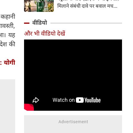
इसके अलावा Redmi Note 17 में
मिलाने संबंधी दावे पर बवाल मच
Corning Gorilla Glass 7i
गया। मोदी सरकार में मंत्री राम मोहन
ी कहानी
प्रोटेक्शन, IP65 रेटिंग और मजबूत
नायडू किंजरापु ने इसका खंडन करते
वीडियो
चेसिस जैसे फीचर्स मिलते हैं।
ावस्ती,
हुए कहा कि सरकार की एटीएफ में
और भी वीडियो देखें
ुआ। यह
इथेनॉल मिलाने की कोई योजना नहीं
है।
रदेश की
: योगी