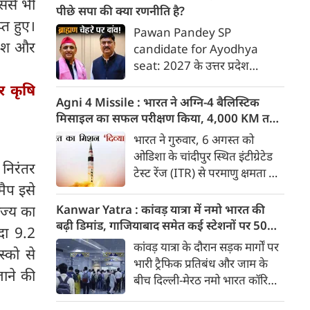
 इससे भी
अग्नि4 मिसाइल का सफल परीक्षण।
पीछे सपा की क्या रणनीति है?
्त हुए।
दिल्ली-मेरठ एक्सप्रेसवे पर आज से
Pawan Pandey SP
सिर्फ डाक कांवड़ को एंट्री मिलेगी।
िवेश और
candidate for Ayodhya
अमेरिकी अदालत ने मेटा पर 5400
seat: 2027 के उत्तर प्रदेश
करोड़ का जुर्माना लगाया। 7 अगस्त
विधानसभा चुनाव के लिए समाजवादी
र कृषि
की बड़ी खबरें :
पार्टी (सपा) के राष्ट्रीय अध्यक्ष
Agni 4 Missile : भारत ने अग्नि-4 बैलिस्टिक
अखिलेश यादव द्वारा अयोध्या
मिसाइल का सफल परीक्षण किया, 4,000 KM तक
विधानसभा सीट से पूर्व मंत्री तेज
मारक क्षमता
भारत ने गुरुवार, 6 अगस्त को
नारायण उर्फ पवन पांडे को उम्मीदवार
ओडिशा के चांदीपुर स्थित इंटीग्रेटेड
बनाने के पीछे बहुआयामी रणनीतिक
 निरंतर
टेस्ट रेंज (ITR) से परमाणु क्षमता से
और मनोवैज्ञानिक सोच काम कर रही
ैप इसे
लैस मध्यम दूरी की बैलिस्टिक
है।
मिसाइल अग्नि-4 का सफल परीक्षण
Kanwar Yatra : कांवड़ यात्रा में नमो भारत की
ाज्य का
किया। रक्षा मंत्रालय के मुताबिक, यह
बढ़ी डिमांड, गाजियाबाद समेत कई स्टेशनों पर 50%
दा 9.2
परीक्षण स्ट्रैटेजिक फोर्सेज कमांड
तक बढ़ी यात्रियों की संख्या
कांवड़ यात्रा के दौरान सड़क मार्गों पर
्को से
(SFC) और रक्षा अनुसंधान एवं
भारी ट्रैफिक प्रतिबंध और जाम के
विकास संगठन (DRDO) की ओर से
जाने की
बीच दिल्ली-मेरठ नमो भारत कॉरिडोर
किया गया।
लाखों यात्रियों के लिए सबसे भरोसेमंद