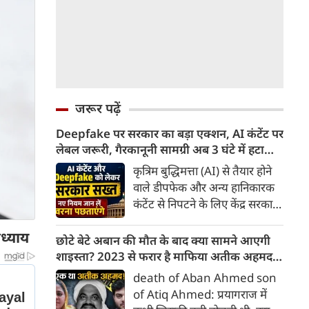
जरूर पढ़ें
Deepfake पर सरकार का बड़ा एक्शन, AI कंटेंट पर
लेबल जरूरी, गैरकानूनी सामग्री अब 3 घंटे में हटानी
होगी, नए नियम जान लें वरना पछताएंगे
कृत्रिम बुद्धिमत्ता (AI) से तैयार होने
वाले डीपफेक और अन्य हानिकारक
कंटेंट से निपटने के लिए केंद्र सरकार
ने नियामक व्यवस्था को और सख्त
अध्याय
किया है। सरकार ने AI से तैयार कंटेंट
छोटे बेटे अबान की मौत के बाद क्या सामने आएगी
पर स्पष्ट लेबल और पहचान योग्य
शाइस्ता? 2023 से फरार है माफिया अतीक अहमद
मेटाडेटा उपलब्ध कराना अनिवार्य
की पत्नी
death of Aban Ahmed son
किया है। साथ ही, सरकारी या
of Atiq Ahmed: प्रयागराज में
न्यायालय के आदेश के आधार पर