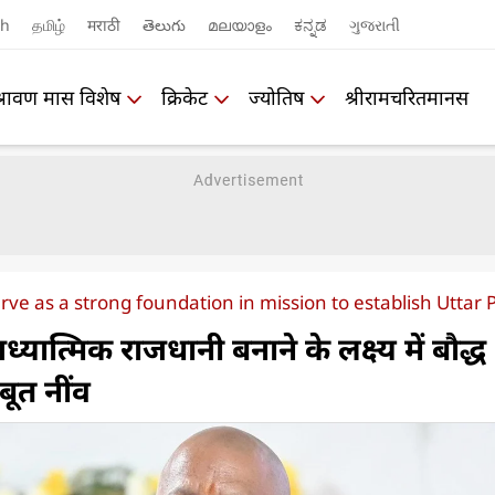
sh
தமிழ்
मराठी
తెలుగు
മലയാളം
ಕನ್ನಡ
ગુજરાતી
श्रावण मास विशेष
क्रिकेट
ज्योतिष
श्रीरामचरितमानस
erve as a strong foundation in mission to establish Uttar P
ध्यात्मिक राजधानी बनाने के लक्ष्य में बौद्ध
बूत नींव