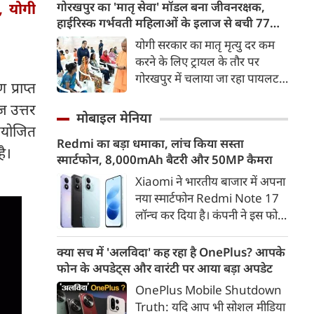
परिवहन विकल्प बनकर उभरा है।
गोरखपुर का 'मातृ सेवा' मॉडल बना जीवनरक्षक,
, योगी
तेज़, समयबद्ध और आरामदायक
हाईरिस्क गर्भवती महिलाओं के इलाज से बची 77
सफर के चलते कॉरिडोर के कई
जिंदगियां
योगी सरकार का मातृ मृत्यु दर कम
स्टेशनों पर यात्रियों की संख्या में 40
करने के लिए ट्रायल के तौर पर
से 50 प्रतिशत तक बढ़ गई है।
गोरखपुर में चलाया जा रहा पायलट
प्राप्त
प्रोजेक्ट पूरे प्रदेश के लिए नजीर
 उत्तर
बनकर उभरा है। मुख्यमंत्री योगी
मोबाइल मेनिया
आदित्यनाथ के निर्देश पर पायलट
नियोजित
Redmi का बड़ा धमाका, लांच किया सस्ता
प्रोजेक्ट ‘मातृ सेवा’ का लक्ष्य हाई
है।
स्मार्टफोन, 8,000mAh बैटरी और 50MP कैमरा
रिस्क गर्भवती केसों को तुरंत बड़े
अस्पतालों में रेफर कर बचाना है।
Xiaomi ने भारतीय बाजार में अपना
नया स्मार्टफोन Redmi Note 17
लॉन्च कर दिया है। कंपनी ने इस फोन
को TrueColour AMOLED
डिस्प्ले, 8,000mAh की बड़ी बैटरी
क्या सच में 'अलविदा' कह रहा है OnePlus? आपके
और Qualcomm Snapdragon
फोन के अपडेट्स और वारंटी पर आया बड़ा अपडेट
चिपसेट के साथ पेश किया है। फोन में
OnePlus Mobile Shutdown
50MP का मेन कैमरा दिया गया है।
Truth: यदि आप भी सोशल मीडिया