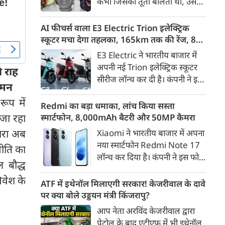
कभी जिसकी तूती बोलती थी, उस
गैरकानूनी जानकारी हटाने की
पूर्व सांसद और माफिया अतीक
समयसीमा 36 घंटे से घटाकर 3 घंटे
अहमद के कुनबे पर कानून और
AI फीचर्स वाला E3 Electric Trion इलेक्ट्रिक
कर दी गई है।
किस्मत की दोहरी मार पड़ रही है।
स्कूटर मचा देगा तहलका, 165km तक की रेंज, 8
जिस झांसी जिले में अप्रैल 2023 में
साल की बैटरी वारंटी, कीमत जानेंगे तो हो जाएंगे
E3 Electric ने भारतीय बाजार में
अतीक के एनकाउंटर में मारे गए बेटे
हैरान
अपनी नई Trion इलेक्ट्रिक स्कूटर
ी राह
असद की सांसें थमी थीं, उसी झांसी में
सीरीज लॉन्च कर दी है। कंपनी ने इसे
अब उसके छोटे बेटे अबान की भीषण
आगमन
तीन वेरिएंट C1, C1x और C2 में
सड़क दुर्घटना में जान चली गई है।
रूप में
पेश किया है। Trion की शुरुआती
Redmi का बड़ा धमाका, लांच किया सस्ता
कीमत 99,999 रुपए (एक्स-शोरूम,
 जा रहा
स्मार्टफोन, 8,000mAh बैटरी और 50MP कैमरा
बेंगलुरु) रखी गई है। फिलहाल इसकी
ारा अब
Xiaomi ने भारतीय बाजार में अपना
बुकिंग बेंगलुरु के ग्राहकों के लिए
नया स्मार्टफोन Redmi Note 17
नीति का
कंपनी की आधिकारिक वेबसाइट के
लॉन्च कर दिया है। कंपनी ने इस फोन
जरिए शुरू की गई है। आने वाले समय
 बौद्ध
को TrueColour AMOLED
में इसे दूसरे शहरों में भी उपलब्ध
िवेश के
डिस्प्ले, 8,000mAh की बड़ी बैटरी
ATF में इथेनॉल मिलाएगी सरकार! केजरीवाल के दावे
कराया जाएगा।
और Qualcomm Snapdragon
पर क्या बोले उड्डयन मंत्री किंजरापु?
चिपसेट के साथ पेश किया है। फोन में
आप नेता अरविंद केजरीवाल द्वारा
50MP का मेन कैमरा दिया गया है।
पेट्रोल के बाद एटीएफ में भी इथेनॉल