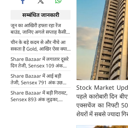
सम्बंधित जानकारी
जून का आखिरी हफ्ता रहा रेंज
बाउंड, जानिए अगले सप्ताह कैसी
रहेगी बाजार की चाल
चीन के बड़े कदम से और नीचे आ
सकता है Gold, आखिर ऐसा क्या
कर दिया China ने
Share Bazaar में लगातार दूसरे
दिन तेजी, Sensex 109 अंक
चढ़ा, Nifty फिर 24000 के पार
Share Bazaar में आई बड़ी
तेजी, Sensex 791 अंक उछला,
Stock Market Update
Nifty भी 24000 के पार
Share Bazaar में बड़ी गिरावट,
पहले कारोबारी दिन बी
Sensex 893 अंक लुढ़का,
एक्सचेंज का निफ्टी 5
Nifty भी 24000 के नीचे, आखिर
क्यों ढहा बाजार?
शेयरों में सबसे ज्यादा 