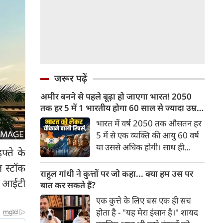
जरूर पढ़ें
अमीर बनने से पहले बूढ़ा हो जाएगा भारत! 2050
तक हर 5 में 1 भारतीय होगा 60 साल से ज्यादा उम्र
का
भारत में वर्ष 2050 तक औसतन हर
5 में से एक व्यक्ति की आयु 60 वर्ष
या उससे अधिक होगी। साथ ही
्ते के
लगभग 10 में से 7 बुजुर्ग ग्रामीण
 स्टॉक
भारत में रहेंगे। ‘ट्रांसफॉर्म रूरल
राहुल गांधी ने कुत्तों पर जो कहा... क्या हम उस पर
र आईटी
इंडिया’ (टीआरआई) की रिचर्स के
बात कर सकते हैं?
अनुसार भारत विकसित देशों के
एक कुत्ते के लिए बस एक ही सच
विपरीत समृद्ध बनने से पहले ही वृद्ध
होता है - "यह मेरा इंसान है।" शायद
होती आबादी वाले देश की श्रेणी में