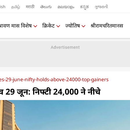
ish
தமிழ்
मराठी
తెలుగు
മലയാളം
ಕನ್ನಡ
ગુજરાતી
श्रावण मास विशेष
क्रिकेट
ज्योतिष
श्रीरामचरितमानस
es-29-june-nifty-holds-above-24000-top-gainers
 29 जून: निफ्टी 24,000 ने नीचे