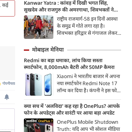
दिया। उन्होंने E20 को ‘बहुत बड़ा
Kanwar Yatra : कांवड़ में दिखी भगत सिंह,
ज, कई
मुद्दा’ बताते हुए आरोप लगाया कि
सुखदेव और राजगुरु की अमरगाथा, शिवभक्तों ने
इसके इस्तेमाल से वाहनों को नुकसान
अनोखे अंदाज में दी श्रद्धांजलि
राष्ट्रीय राजमार्ग-58 इन दिनों आस्था
हो रहा है और इसका आर्थिक बोझ
के समुद्र में गोते लगा रहा है।
आम उपभोक्ताओं पर पड़ रहा है।
शिवभक्त हरिद्वार से गंगाजल लेकर
अपने-अपने गंतव्य की तरफ बढ़ रहे
है। लाखों शिवभक्तों के बीच रंग-
मोबाइल मेनिया
बिरंगी और आकर्षक कांवड़ें हर किसी
Redmi का बड़ा धमाका, लांच किया सस्ता
का ध्यान बरबस अपनी ओर खींच रही
स्मार्टफोन, 8,000mAh बैटरी और 50MP कैमरा
हैं। लेकिन ऐसे में जब शिव चौक से
एक गुजरी कांवड़ ने लोगों के दिलों को
Xiaomi ने भारतीय बाजार में अपना
गहराई तक छू लिया। यह केवल
नया स्मार्टफोन Redmi Note 17
कांवड़ नहीं थी, बल्कि देश की
लॉन्च कर दिया है। कंपनी ने इस फोन
आजादी के अमर सेनानियों को
को TrueColour AMOLED
समर्पित एक चलती-फिरती श्रद्धांजलि
डिस्प्ले, 8,000mAh की बड़ी बैटरी
क्या सच में 'अलविदा' कह रहा है OnePlus? आपके
थी।
और Qualcomm Snapdragon
फोन के अपडेट्स और वारंटी पर आया बड़ा अपडेट
चिपसेट के साथ पेश किया है। फोन में
OnePlus Mobile Shutdown
50MP का मेन कैमरा दिया गया है।
Truth: यदि आप भी सोशल मीडिया