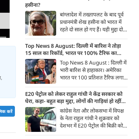
मंजूरी मिल जाती है तो इसे राष्‍ट्रपति
हसीना?
डोनाल्ड ट्रंप के हस्ताक्षर के बाद
बांग्लादेश में तख्तापलट के बाद पूर्व
अमेरिका रूस-ईरान से तेल खरीद पर
प्रधानमंत्री शेख हसीना को भारत में
भारत पर 100% टैरिफ का रास्ता
रहते दो साल हो गए हैं। यही मुद्दा दोनों
साफ हो जाएगा।
देशों के आपसी संबंधों की राह में
सबसे बड़ा रोड़ा बना हुआ है। शेख
Top News 8 August: दिल्ली में बारिश ने तोड़ा
हसीना दोनों देशों के लिए बेहद अहम
15 साल का रिकॉर्ड, भारत पर 100% टैरिफ का
हैं।
खतरा; Gen Z पर कंगना का यू-टर्न
Top News 8 August : दिल्ली में
भारी बारिश से हाहाकार। अमेरिका
भारत पर 100 प्रतिशत टैरिफ लगाने
स,
की तैयारी कर रहा है। बीजेपी सांसद
कंगना रनौत ने Gen Z को भारत की
E20 पेट्रोल को लेकर राहुल गांधी ने केंद्र सरकार को
‘सबसे बड़ी ताकत’ बताया है।
घेरा, कहा- बहुत बड़ा मुद्दा, लोगों की गाड़ियां हो रहीं
प्रयागराज में युवाओं से बात करेंगे
खराब, BJP ने बताया खराब पटकथा
कांग्रेस नेता और लोकसभा में विपक्ष
िक करें
राहुल गांधी। बुजुर्ग पेंशनभोगियों का
के नेता राहुल गांधी ने शुक्रवार को
केन्द्र सरकार को अल्टीमेटम। 8
देशभर में E20 पेट्रोल की बिक्री को
अगस्त की बड़ी खबरें :
लेकर केंद्र सरकार पर हमला तेज कर