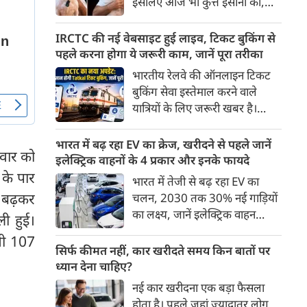
इसलिए आज भी कुत्ते इंसानों को,
पहुंच रहा है।
इंसानों से बेहतर समझते हैं। जब हम
भू-राजनीति से लेकर कृत्रिम
IRCTC की नई वेबसाइट हुई लाइव, टिकट बुकिंग से
बुद्धिमत्ता, जलवायु परिवर्तन से लेकर
पहले करना होगा ये जरूरी काम, जानें पूरा तरीका
क्रिकेट तक हर विषय पर बहस कर
भारतीय रेलवे की ऑनलाइन टिकट
सकते हैं, तो उस जीव पर भी एक
बुकिंग सेवा इस्तेमाल करने वाले
गंभीर चर्चा बनती है जिसने किसी भी
यात्रियों के लिए जरूरी खबर है।
सभ्यता से पहले इंसान का साथ चुना
IRCTC ने अपनी नई टिकट बुकिंग
था। दुर्भाग्य यह है कि आज कुत्तों के
वेबसाइट का बीटा वर्जन लॉन्च कर
भारत में बढ़ रहा EV का क्रेज, खरीदने से पहले जानें
बारे में हमारी राय पशु-चिकित्सकों,
लवार को
दिया है। करीब 24 साल पुराने
इलेक्ट्रिक वाहनों के 4 प्रकार और इनके फायदे
व्यवहार वैज्ञानिकों या विशेषज्ञों से
इंटरफेस के बाद वेबसाइट को नए
 के पार
भारत में तेजी से बढ़ रहा EV का
कम... और व्हाट्सऐप यूनिवर्सिटी से
डिजाइन और कई नए फीचर्स के साथ
 बढ़कर
चलन, 2030 तक 30% नई गाड़ियों
ज़्यादा बनती है।
अपडेट किया गया है।
का लक्ष्य, जानें इलेक्ट्रिक वाहन
ी हुई।
कितने प्रकार के होते हैं और क्या है
भी 107
200 अरब रुपए का मौका
सिर्फ कीमत नहीं, कार खरीदते समय किन बातों पर
ध्यान देना चाहिए?
नई कार खरीदना एक बड़ा फैसला
होता है। पहले जहां ज़्यादातर लोग