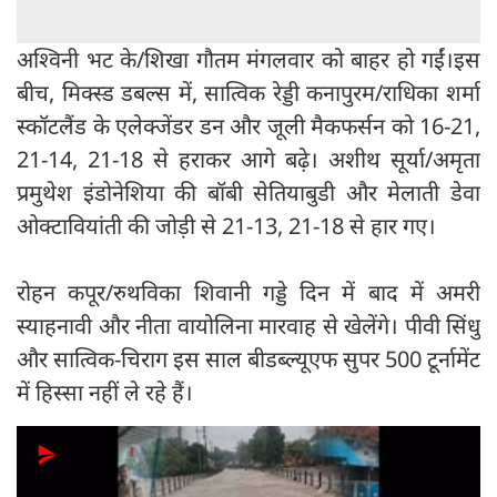
अश्विनी भट के/शिखा गौतम मंगलवार को बाहर हो गईं।इस
बीच, मिक्स्ड डबल्स में, सात्विक रेड्डी कनापुरम/राधिका शर्मा
स्कॉटलैंड के एलेक्जेंडर डन और जूली मैकफर्सन को 16-21,
21-14, 21-18 से हराकर आगे बढ़े। अशीथ सूर्या/अमृता
प्रमुथेश इंडोनेशिया की बॉबी सेतियाबुडी और मेलाती डेवा
ओक्टावियांती की जोड़ी से 21-13, 21-18 से हार गए।
रोहन कपूर/रुथविका शिवानी गड्डे दिन में बाद में अमरी
स्याहनावी और नीता वायोलिना मारवाह से खेलेंगे। पीवी सिंधु
और सात्विक-चिराग इस साल बीडब्ल्यूएफ सुपर 500 टूर्नामेंट
में हिस्सा नहीं ले रहे हैं।