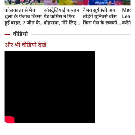
कोलकाता से मैच
ऑस्ट्रेलियाई कप्तान
वैभव सूर्यवंशी अब
Madh
धुला के पंजाब किंग्स
पैट कमिंस ने फिर
तोड़ेंगें यूनिवर्स बॉस
Leagu
हुई बाहर, 7 जीत के
दोहराया, 'मेरे लिए
क्रिस गेल के छक्कों
करेंगे
बाद 6 हार
देश पहले IPL बाद में'
का रिकॉर्ड
शामिल 
वीडियो
टीम में
और भी वीडियो देखें