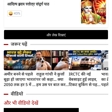
जरूर पढ़ें
अमीर बनने से पहले
राहुल गांधी ने कुत्तों
IRCTC की नई
भारत म
बूढ़ा हो जाएगा भारत!
पर जो कहा... क्या
वेबसाइट हुई लाइव,
का क्रे
2050 तक हर 5 में 1
हम उस पर बात कर
टिकट बुकिंग से पहले
पहले जा
भारतीय होगा 60
सकते हैं?
करना होगा ये जरूरी
वाहनों 
वीडियो
साल से ज्यादा उम्र का
काम, जानें पूरा
और इन
तरीका
और भी वीडियो देखें