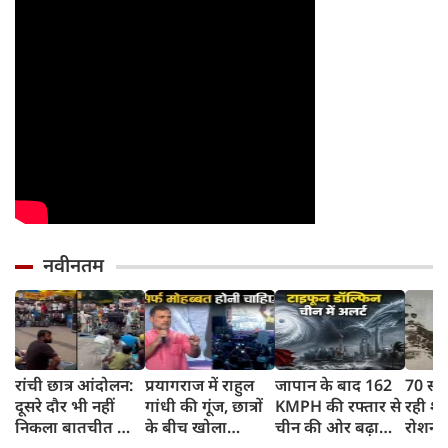
नवीनतम
रांची छात्र आंदोलन:
प्रयागराज में राहुल
जापान के बाद 162
70 सा
दूसरे दौर भी नहीं
गांधी की गूंज, छात्रों
KMPH की रफ्तार से
रही शह
निकला बातचीत का
के बीच खोला
चीन की ओर बढ़ा
रोशन स