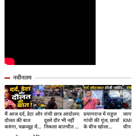
नवीनतम
मैं आज दर्द, डेटा और
रांची छात्र आंदोलन:
प्रयागराज में राहुल
जापान
दौलत की बात
दूसरे दौर भी नहीं
गांधी की गूंज, छात्रों
KMPH 
करुंगा, चक्रव्यूह में
निकला बातचीत का
के बीच खोला
चीन क
फंसे हैं देश के छात्र,
कोई नतीजा, MLA
रोजगार के '5 बंद
टाइफून