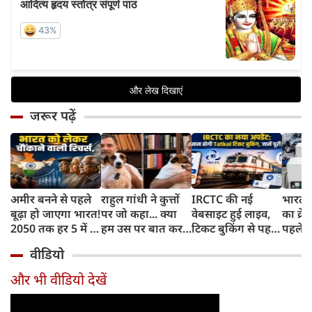
जरूर पढ़ें
अमीर बनने से पहले
राहुल गांधी ने कुत्तों
IRCTC की नई
भारत म
बूढ़ा हो जाएगा भारत!
पर जो कहा... क्या
वेबसाइट हुई लाइव,
का क्रे
2050 तक हर 5 में 1
हम उस पर बात कर
टिकट बुकिंग से पहले
पहले जा
भारतीय होगा 60
सकते हैं?
करना होगा ये जरूरी
वाहनों 
वीडियो
साल से ज्यादा उम्र का
काम, जानें पूरा
और इन
तरीका
और भी वीडियो देखें