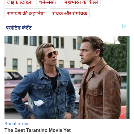
लाइफ स्‍टाइल
धर्म-संसार
महाभारत के किस्से
रामायण की कहानियां
रोचक और रोमांचक