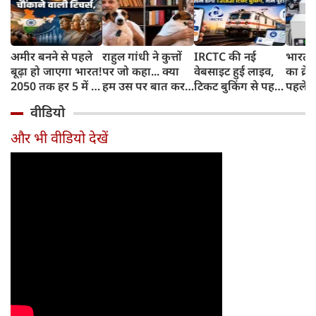
अमीर बनने से पहले
राहुल गांधी ने कुत्तों
IRCTC की नई
भारत म
बूढ़ा हो जाएगा भारत!
पर जो कहा... क्या
वेबसाइट हुई लाइव,
का क्रे
2050 तक हर 5 में 1
हम उस पर बात कर
टिकट बुकिंग से पहले
पहले जा
भारतीय होगा 60
सकते हैं?
करना होगा ये जरूरी
वाहनों 
वीडियो
साल से ज्यादा उम्र का
काम, जानें पूरा
और इन
तरीका
और भी वीडियो देखें