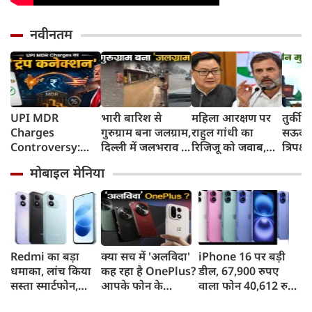
नवीनतम
UPI MDR
भारी बारिश से
महिला आरक्षण पर
तुर्की
Charges
गुरुग्राम बना जलग्राम,
राहुल गांधी का
सऊदी 
Controversy:
दिल्ली में जलभराव से
रिजिजू को जवाब,
त्रिपक्ष
UPI लेनदेन शुल्क में
जगह-जगह जाम
बोले- 2023 का
समझौ
मोबाइल मेनिया
'ट्रंप कनेक्शन' की
कानून बिना शर्त लागू
क्यों हो रही चर्चा?
करें
Redmi का बड़ा
क्या सच में 'अलविदा'
iPhone 16 पर बड़ी
धमाका, लांच किया
कह रहा है OnePlus?
डील, 67,900 रुपए
सस्ता स्मार्टफोन,
आपके फोन के
वाला फोन 40,612 रुपए
8,000mAh बैटरी
अपडेट्स और वारंटी पर
में खरीदने का मौका, ऐसे