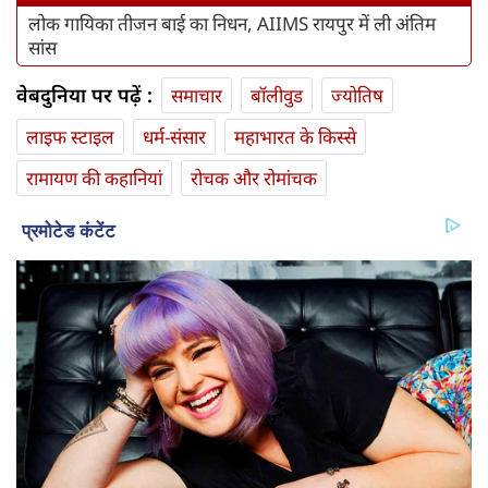
लोक गायिका तीजन बाई का निधन, AIIMS रायपुर में ली अंतिम
सांस
वेबदुनिया पर पढ़ें :
समाचार
बॉलीवुड
ज्योतिष
लाइफ स्‍टाइल
धर्म-संसार
महाभारत के किस्से
रामायण की कहानियां
रोचक और रोमांचक