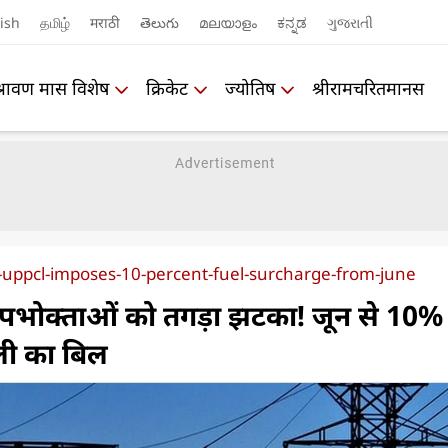
ish
தமிழ்
मराठी
తెలుగు
മലയാളം
ಕನ್ನಡ
ગુજરાતી
श्रावण मास विशेष
क्रिकेट
ज्योतिष
श्रीरामचरितमानस
rise-uppcl-imposes-10-percent-fuel-surcharge-from-june
उपभोक्ताओं को तगड़ा झटका! जून से 10%
ली का बिल