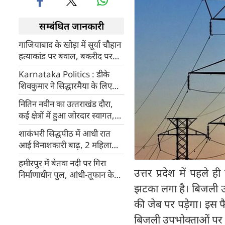
सम्बंधित जानकारी
गाजियाबाद के खोड़ा में सूर्या चौहान
हत्याकांड पर बवाल, बकरीद पर
मुस्लिम दोस्तों ने ली जान
Karnataka Politics : डीके
शिवकुमार ने सिद्धारमैया के लिए
लिखी भावुक पोस्ट, इशारों-इशारों में
नितिन नवीन का उत्‍तराखंड दौरा,
दिया यह संदेश
कई क्षेत्रों में हुआ जोरदार स्‍वागत,
बोले- धामी ही होंगे प्रदेश में भाजपा
शाकंभरी सिद्धपीठ में आधी रात
के सेनापति
आई विनाशकारी बाढ़, 2 महिला
श्रद्धालुओं की मौत
हमीरपुर में बेतवा नदी पर गिरा
उत्तर प्रदेश में पहले
निर्माणाधीन पुल, आंधी-तूफान के
बीच मलबे में दबे मजदूर, 6 की मौत
झटका लगा है। बिजली 
की जेब पर पड़ेगा। इस फै
बिजली उपभोक्ताओं पर प