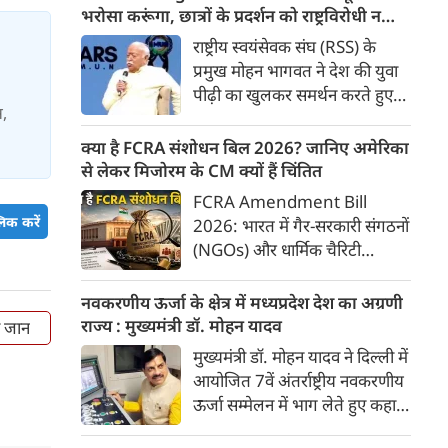
के किनारों को खूबसूरत, प्रदूषण मुक्त
भरोसा करूंगा, छात्रों के प्रदर्शन को राष्ट्रविरोधी न
और उपयोगी बनाने की बड़ी तैयारी
बताएं, RSS प्रमुख मोहन भागवत का बड़ा बयान, चीन
राष्ट्रीय स्वयंसेवक संघ (RSS) के
शुरू हो गई है। आगरा के झलकारी
और पाकिस्तान को लेकर क्या कहा
प्रमुख मोहन भागवत ने देश की युवा
बाई चौराहे से लेकर वेदांत मंदिर के
पीढ़ी का खुलकर समर्थन करते हुए
पास यमुना किनारे (यमुना बैंक साइड)
स,
कहा कि वह Gen Z पर आंख
एक नए और भव्य पार्क का विकास
मूंदकर भरोसा करेंगे। उन्होंने कहा कि
क्या है FCRA संशोधन बिल 2026? जानिए अमेरिका
किया जा रहा है।
विरोध-प्रदर्शन में शामिल होने वाले
से लेकर मिजोरम के CM क्यों हैं चिंतित
छात्रों को राष्ट्रविरोधी नहीं कहा जाना
FCRA Amendment Bill
चाहिए। युवाओं की बात को दबाने के
िक करें
2026: भारत में गैर-सरकारी संगठनों
बजाय उनके साथ संवाद के जरिए
(NGOs) और धार्मिक चैरिटी
उनकी चिंताओं को समझने की
संस्थाओं की विदेशी फंडिंग को
जरूरत है।
नियंत्रित करने वाला 'फॉरेन
नवकरणीय ऊर्जा के क्षेत्र में मध्यप्रदेश देश का अग्रणी
कंट्रीब्यूशन रेगुलेशन एक्ट' (FCRA)
राज्य : मुख्यमंत्री डॉ. मोहन यादव
ी जान
एक बार फिर बड़े बदलावों को लेकर
मुख्यमंत्री डॉ. मोहन यादव ने दिल्ली में
सुर्खियों में है। केंद्र सरकार द्वारा लाए
आयोजित 7वें अंतर्राष्ट्रीय नवकरणीय
गए FCRA संशोधन बिल 2026 ने न
ऊर्जा सम्मेलन में भाग लेते हुए कहा
केवल देश के भीतर, बल्कि सात
कि मध्यप्रदेश वर्ष 2030 तक देश के
समंदर पार अमेरिका तक में सियासी