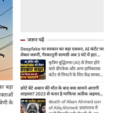
जरूर पढ़ें
Deepfake पर सरकार का बड़ा एक्शन, AI कंटेंट पर
लेबल जरूरी, गैरकानूनी सामग्री अब 3 घंटे में हटानी
होगी, नए नियम जान लें वरना पछताएंगे
कृत्रिम बुद्धिमत्ता (AI) से तैयार होने
वाले डीपफेक और अन्य हानिकारक
कंटेंट से निपटने के लिए केंद्र सरकार
ने नियामक व्यवस्था को और सख्त
ा बड़ा
किया है। सरकार ने AI से तैयार कंटेंट
छोटे बेटे अबान की मौत के बाद क्या सामने आएगी
पर स्पष्ट लेबल और पहचान योग्य
शाइस्ता? 2023 से फरार है माफिया अतीक अहमद
क्ताओं
मेटाडेटा उपलब्ध कराना अनिवार्य
की पत्नी
death of Aban Ahmed son
रेणी के
किया है। साथ ही, सरकारी या
of Atiq Ahmed: प्रयागराज में
न्यायालय के आदेश के आधार पर