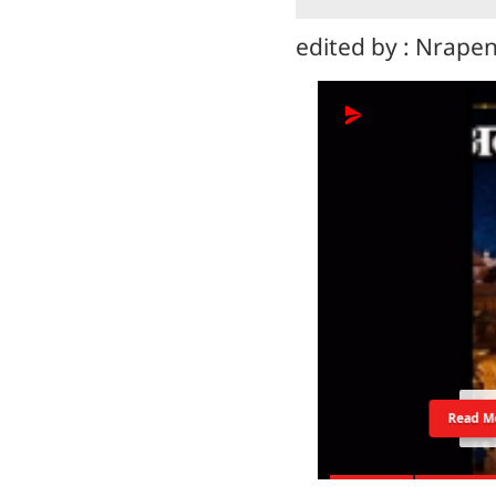
edited by : Nrape
Read M