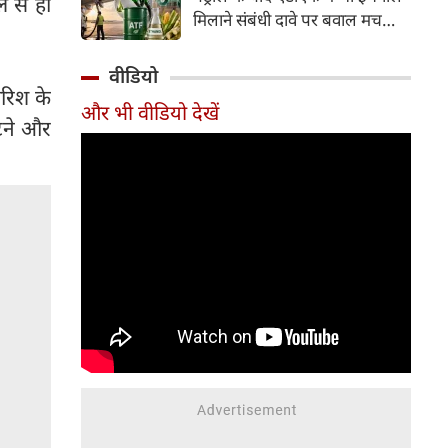
े से ही
इसके अलावा Redmi Note 17 में
मिलाने संबंधी दावे पर बवाल मच
Corning Gorilla Glass 7i
गया। मोदी सरकार में मंत्री राम मोहन
प्रोटेक्शन, IP65 रेटिंग और मजबूत
नायडू किंजरापु ने इसका खंडन करते
वीडियो
चेसिस जैसे फीचर्स मिलते हैं।
हुए कहा कि सरकार की एटीएफ में
ारिश के
और भी वीडियो देखें
इथेनॉल मिलाने की कोई योजना नहीं
ूटने और
है।