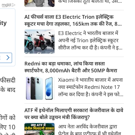
कभी जिसकी तूती बोलती थी, उस
गैरकानूनी जानकारी हटाने की
पूर्व सांसद और माफिया अतीक
समयसीमा 36 घंटे से घटाकर 3 घंटे
अहमद के कुनबे पर कानून और
AI फीचर्स वाला E3 Electric Trion इलेक्ट्रिक
कर दी गई है।
किस्मत की दोहरी मार पड़ रही है।
स्कूटर मचा देगा तहलका, 165km तक की रेंज, 8
जिस झांसी जिले में अप्रैल 2023 में
साल की बैटरी वारंटी, कीमत जानेंगे तो हो जाएंगे
E3 Electric ने भारतीय बाजार में
अतीक के एनकाउंटर में मारे गए बेटे
हैरान
अपनी नई Trion इलेक्ट्रिक स्कूटर
असद की सांसें थमी थीं, उसी झांसी में
सीरीज लॉन्च कर दी है। कंपनी ने इसे
अब उसके छोटे बेटे अबान की भीषण
तीन वेरिएंट C1, C1x और C2 में
सड़क दुर्घटना में जान चली गई है।
पेश किया है। Trion की शुरुआती
Redmi का बड़ा धमाका, लांच किया सस्ता
कीमत 99,999 रुपए (एक्स-शोरूम,
स्मार्टफोन, 8,000mAh बैटरी और 50MP कैमरा
बेंगलुरु) रखी गई है। फिलहाल इसकी
0 फीसदी
Xiaomi ने भारतीय बाजार में अपना
बुकिंग बेंगलुरु के ग्राहकों के लिए
नया स्मार्टफोन Redmi Note 17
 के बाद
कंपनी की आधिकारिक वेबसाइट के
लॉन्च कर दिया है। कंपनी ने इस फोन
जरिए शुरू की गई है। आने वाले समय
को TrueColour AMOLED
में इसे दूसरे शहरों में भी उपलब्ध
डिस्प्ले, 8,000mAh की बड़ी बैटरी
ATF में इथेनॉल मिलाएगी सरकार! केजरीवाल के दावे
कराया जाएगा।
और Qualcomm Snapdragon
ोगों को
पर क्या बोले उड्डयन मंत्री किंजरापु?
चिपसेट के साथ पेश किया है। फोन में
 लिए 10
आप नेता अरविंद केजरीवाल द्वारा
50MP का मेन कैमरा दिया गया है।
पेट्रोल के बाद एटीएफ में भी इथेनॉल