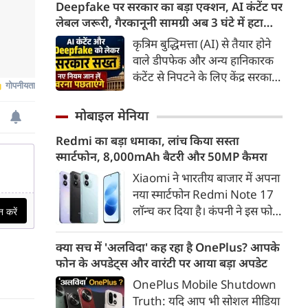
500 गीगा वॉट गैर-जीवाश्म ऊर्जा
Deepfake पर सरकार का बड़ा एक्शन, AI कंटेंट पर
हलचल बढ़ा दी है।
क्षमता के राष्ट्रीय लक्ष्य की प्राप्ति के
लेबल जरूरी, गैरकानूनी सामग्री अब 3 घंटे में हटानी
लिए पूरी प्रतिबद्धता के साथ कार्य कर
होगी, नए नियम जान लें वरना पछताएंगे
कृत्रिम बुद्धिमत्ता (AI) से तैयार होने
रहा है। उन्होंने कहा कि राज्य
वाले डीपफेक और अन्य हानिकारक
नवकरणीय ऊर्जा, ऊर्जा भंडारण तथा
कंटेंट से निपटने के लिए केंद्र सरकार
हरित औद्योगिक विकास के क्षेत्र में
ने नियामक व्यवस्था को और सख्त
तेजी से आगे बढ़ रहा है। म.प्र. आज
किया है। सरकार ने AI से तैयार कंटेंट
मोबाइल मेनिया
देश के अग्रणी राज्यों में अपनी विशिष्ट
पर स्पष्ट लेबल और पहचान योग्य
पहचान बना चुका है।
Redmi का बड़ा धमाका, लांच किया सस्ता
मेटाडेटा उपलब्ध कराना अनिवार्य
स्मार्टफोन, 8,000mAh बैटरी और 50MP कैमरा
किया है। साथ ही, सरकारी या
न्यायालय के आदेश के आधार पर
Xiaomi ने भारतीय बाजार में अपना
गैरकानूनी जानकारी हटाने की
नया स्मार्टफोन Redmi Note 17
समयसीमा 36 घंटे से घटाकर 3 घंटे
लॉन्च कर दिया है। कंपनी ने इस फोन
कर दी गई है।
को TrueColour AMOLED
डिस्प्ले, 8,000mAh की बड़ी बैटरी
क्या सच में 'अलविदा' कह रहा है OnePlus? आपके
और Qualcomm Snapdragon
फोन के अपडेट्स और वारंटी पर आया बड़ा अपडेट
चिपसेट के साथ पेश किया है। फोन में
OnePlus Mobile Shutdown
50MP का मेन कैमरा दिया गया है।
Truth: यदि आप भी सोशल मीडिया