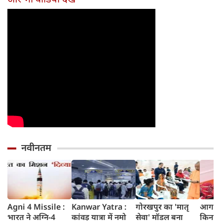
नए नियम जान लें
पत्नी
वारंटी, कीमत जानेंगे
वरना पछताएंगे
तो हो जाएंगे हैरान
नवीनतम
Agni 4 Missile :
Kanwar Yatra :
गोरखपुर का 'मातृ
आगरा म
भारत ने अग्नि-4
कांवड़ यात्रा में नमो
सेवा' मॉडल बना
किनारे