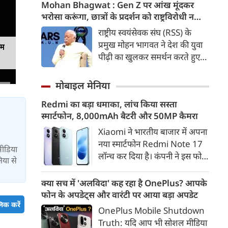
कड़ी में अब ताजनगरी में यमुना नदी
Mohan Bhagwat : Gen Z पर आंख मूंदकर
के किनारों को खूबसूरत, प्रदूषण मुक्त
भरोसा करूंगा, छात्रों के प्रदर्शन को राष्ट्रविरोधी न
और उपयोगी बनाने की बड़ी तैयारी
बताएं, RSS प्रमुख मोहन भागवत का बड़ा बयान, चीन
राष्ट्रीय स्वयंसेवक संघ (RSS) के
शुरू हो गई है। आगरा के झलकारी
और पाकिस्तान को लेकर क्या कहा
प्रमुख मोहन भागवत ने देश की युवा
यम
बाई चौराहे से लेकर वेदांत मंदिर के
पीढ़ी का खुलकर समर्थन करते हुए
पास यमुना किनारे (यमुना बैंक साइड)
कहा कि वह Gen Z पर आंख
एक नए और भव्य पार्क का विकास
मूंदकर भरोसा करेंगे। उन्होंने कहा कि
मोबाइल मेनिया
किया जा रहा है।
विरोध-प्रदर्शन में शामिल होने वाले
Redmi का बड़ा धमाका, लांच किया सस्ता
छात्रों को राष्ट्रविरोधी नहीं कहा जाना
स्मार्टफोन, 8,000mAh बैटरी और 50MP कैमरा
चाहिए। युवाओं की बात को दबाने के
बजाय उनके साथ संवाद के जरिए
Xiaomi ने भारतीय बाजार में अपना
उनकी चिंताओं को समझने की
नया स्मार्टफोन Redmi Note 17
 मीडिया
जरूरत है।
लॉन्च कर दिया है। कंपनी ने इस फोन
िया से
को TrueColour AMOLED
डिस्प्ले, 8,000mAh की बड़ी बैटरी
क्या सच में 'अलविदा' कह रहा है OnePlus? आपके
और Qualcomm Snapdragon
फोन के अपडेट्स और वारंटी पर आया बड़ा अपडेट
चिपसेट के साथ पेश किया है। फोन में
िक करें
OnePlus Mobile Shutdown
50MP का मेन कैमरा दिया गया है।
Truth: यदि आप भी सोशल मीडिया