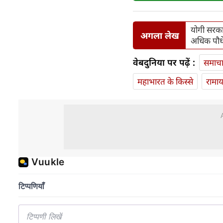
योगी सरकार
अगला लेख
अधिक पौध
वेबदुनिया पर पढ़ें :
समाच
महाभारत के किस्से
रामा