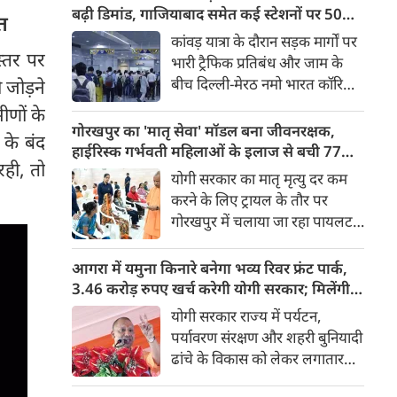
किया। रक्षा मंत्रालय के मुताबिक, यह
बढ़ी डिमांड, गाजियाबाद समेत कई स्टेशनों पर 50%
बत
परीक्षण स्ट्रैटेजिक फोर्सेज कमांड
तक बढ़ी यात्रियों की संख्या
कांवड़ यात्रा के दौरान सड़क मार्गों पर
(SFC) और रक्षा अनुसंधान एवं
स्तर पर
भारी ट्रैफिक प्रतिबंध और जाम के
विकास संगठन (DRDO) की ओर से
बीच दिल्ली-मेरठ नमो भारत कॉरिडोर
 जोड़ने
किया गया।
लाखों यात्रियों के लिए सबसे भरोसेमंद
मीणों के
परिवहन विकल्प बनकर उभरा है।
गोरखपुर का 'मातृ सेवा' मॉडल बना जीवनरक्षक,
 के बंद
तेज़, समयबद्ध और आरामदायक
हाईरिस्क गर्भवती महिलाओं के इलाज से बची 77
रही, तो
सफर के चलते कॉरिडोर के कई
जिंदगियां
योगी सरकार का मातृ मृत्यु दर कम
स्टेशनों पर यात्रियों की संख्या में 40
करने के लिए ट्रायल के तौर पर
से 50 प्रतिशत तक बढ़ गई है।
गोरखपुर में चलाया जा रहा पायलट
प्रोजेक्ट पूरे प्रदेश के लिए नजीर
बनकर उभरा है। मुख्यमंत्री योगी
आगरा में यमुना किनारे बनेगा भव्य रिवर फ्रंट पार्क,
आदित्यनाथ के निर्देश पर पायलट
3.46 करोड़ रुपए खर्च करेगी योगी सरकार; मिलेंगी ये
प्रोजेक्ट ‘मातृ सेवा’ का लक्ष्य हाई
खास सुविधाएं
योगी सरकार राज्य में पर्यटन,
रिस्क गर्भवती केसों को तुरंत बड़े
पर्यावरण संरक्षण और शहरी बुनियादी
अस्पतालों में रेफर कर बचाना है।
ढांचे के विकास को लेकर लगातार
ऐतिहासिक कदम उठा रही है। इसी