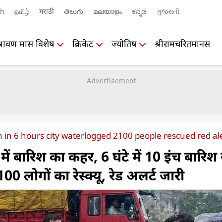
sh
தமிழ்
मराठी
తెలుగు
മലയാളം
ಕನ್ನಡ
ગુજરાતી
श्रावण मास विशेष
क्रिकेट
ज्योतिष
श्रीरामचरितमानस
in in 6 hours city waterlogged 2100 people rescued red ale
ें बारिश का कहर, 6 घंटे में 10 इंच बारिश 
 लोगों का रेस्क्यू, रेड अलर्ट जारी