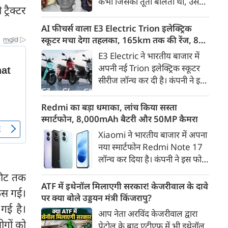
कभी जिसकी तूती बोलती थी, उस
गैरकानूनी जानकारी हटाने की
्रैक्टर
पूर्व सांसद और माफिया अतीक
समयसीमा 36 घंटे से घटाकर 3 घंटे
अहमद के कुनबे पर कानून और
AI फीचर्स वाला E3 Electric Trion इलेक्ट्रिक
कर दी गई है।
किस्मत की दोहरी मार पड़ रही है।
स्कूटर मचा देगा तहलका, 165km तक की रेंज, 8
जिस झांसी जिले में अप्रैल 2023 में
साल की बैटरी वारंटी, कीमत जानेंगे तो हो जाएंगे
E3 Electric ने भारतीय बाजार में
अतीक के एनकाउंटर में मारे गए बेटे
हैरान
अपनी नई Trion इलेक्ट्रिक स्कूटर
असद की सांसें थमी थीं, उसी झांसी में
सीरीज लॉन्च कर दी है। कंपनी ने इसे
अब उसके छोटे बेटे अबान की भीषण
तीन वेरिएंट C1, C1x और C2 में
सड़क दुर्घटना में जान चली गई है।
पेश किया है। Trion की शुरुआती
Redmi का बड़ा धमाका, लांच किया सस्ता
कीमत 99,999 रुपए (एक्स-शोरूम,
स्मार्टफोन, 8,000mAh बैटरी और 50MP कैमरा
बेंगलुरु) रखी गई है। फिलहाल इसकी
Xiaomi ने भारतीय बाजार में अपना
बुकिंग बेंगलुरु के ग्राहकों के लिए
नया स्मार्टफोन Redmi Note 17
कंपनी की आधिकारिक वेबसाइट के
लॉन्च कर दिया है। कंपनी ने इस फोन
जरिए शुरू की गई है। आने वाले समय
को TrueColour AMOLED
 फीट तक
में इसे दूसरे शहरों में भी उपलब्ध
डिस्प्ले, 8,000mAh की बड़ी बैटरी
ATF में इथेनॉल मिलाएगी सरकार! केजरीवाल के दावे
कराया जाएगा।
फंस गई।
और Qualcomm Snapdragon
पर क्या बोले उड्डयन मंत्री किंजरापु?
 गई है।
चिपसेट के साथ पेश किया है। फोन में
आप नेता अरविंद केजरीवाल द्वारा
50MP का मेन कैमरा दिया गया है।
ोगों को
पेट्रोल के बाद एटीएफ में भी इथेनॉल