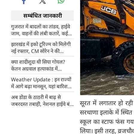
सम्बंधित जानकारी
गुजरात में बादलों का तांडव, हाईवे
जाम, वाहनों की लंबी कतारें, कई
जगह रास्ते ही बह गए
झारखंड में इको टूरिज्म को मिलेगी
नई रफ्तार, CM सोरेन ने की
उच्चस्तरीय समीक्षा बैठक,
क्या शादीशुदा थी सिया गोयल?
अधिकारियों को दिए अहम निर्देश
केतन अग्रवाल हत्याकांड में
वॉट्सऐप चैट से खुला बड़ा राज
Weather Update : इन राज्यों
में आगे बढ़ा मानसून, यहां बारिश
और बाढ़ ने मचाई तबाही, कैसा है
अब डोडा के ठाठरी में बाढ़ से
मुंबई का हाल?
सूरत में लगातार हो रह
जबरदस्‍त तबाही, नेशनल हाईवे बंद,
संपत्ति को भारी नुकसान
सरथाणा इलाके में स्थित
स्कूल का स्टाफ फंस गया 
लिया। इसी तरह, व्रजचौ