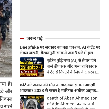
जरूर पढ़ें
Deepfake पर सरकार का बड़ा एक्शन, AI कंटेंट पर
लेबल जरूरी, गैरकानूनी सामग्री अब 3 घंटे में हटानी
होगी, नए नियम जान लें वरना पछताएंगे
कृत्रिम बुद्धिमत्ता (AI) से तैयार होने
वाले डीपफेक और अन्य हानिकारक
कंटेंट से निपटने के लिए केंद्र सरकार
ने नियामक व्यवस्था को और सख्त
या है।
किया है। सरकार ने AI से तैयार कंटेंट
छोटे बेटे अबान की मौत के बाद क्या सामने आएगी
पर स्पष्ट लेबल और पहचान योग्य
शाइस्ता? 2023 से फरार है माफिया अतीक अहमद
च्चे और
मेटाडेटा उपलब्ध कराना अनिवार्य
की पत्नी
death of Aban Ahmed son
र निकाल
किया है। साथ ही, सरकारी या
of Atiq Ahmed: प्रयागराज में
रास्ते
न्यायालय के आदेश के आधार पर