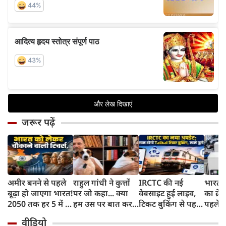
जरूर पढ़ें
अमीर बनने से पहले
राहुल गांधी ने कुत्तों
IRCTC की नई
भारत म
बूढ़ा हो जाएगा भारत!
पर जो कहा... क्या
वेबसाइट हुई लाइव,
का क्रे
2050 तक हर 5 में 1
हम उस पर बात कर
टिकट बुकिंग से पहले
पहले जा
भारतीय होगा 60
सकते हैं?
करना होगा ये जरूरी
वाहनों 
वीडियो
साल से ज्यादा उम्र का
काम, जानें पूरा
और इन