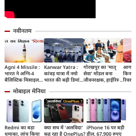
नवीनतम
Agni 4 Missile :
Kanwar Yatra :
गोरखपुर का 'मातृ
आगरा म
भारत ने अग्नि-4
कांवड़ यात्रा में नमो
सेवा' मॉडल बना
किनारे
बैलिस्टिक मिसाइल
भारत की बढ़ी डिमांड,
जीवनरक्षक, हाईरिस्क
रिवर फ्
का सफल परीक्षण
गाजियाबाद समेत
गर्भवती महिलाओं के
करोड़ 
मोबाइल मेनिया
किया, 4,000 KM
कई स्टेशनों पर 50%
इलाज से बची 77
करेगी 
तक मारक क्षमता
तक बढ़ी यात्रियों की
जिंदगियां
मिलेंग
संख्या
सुविधा
Redmi का बड़ा
क्या सच में 'अलविदा'
iPhone 16 पर बड़ी
धमाका, लांच किया
कह रहा है OnePlus?
डील, 67,900 रुपए