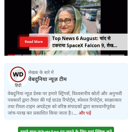
Top News 6 August: चांद से
Read More
टकराया SpaceX Falcon 9, शेख
हसीना की घर वापसी का ऐलान, MP में बस
किराया बढ़ा
लेखक के बारे में
वेबदुनिया न्यूज़ टीम
वेबदुनिया न्यूज़ डेस्क पर हमारे स्ट्रिंगर्स, विश्वसनीय स्रोतों और अनुभवी
पत्रकारों द्वारा तैयार की गई ग्राउंड रिपोर्ट्स, स्पेशल रिपोर्ट्स, साक्षात्कार
तथा रीयल-टाइम अपडेट्स को वरिष्ठ संपादकों द्वारा सावधानीपूर्वक
जांच-परख कर प्रकाशित किया जाता है।....
और पढ़ें
हमारे साथ WhatsApp पर जुड़ने के लिए यहां क्लिक करें