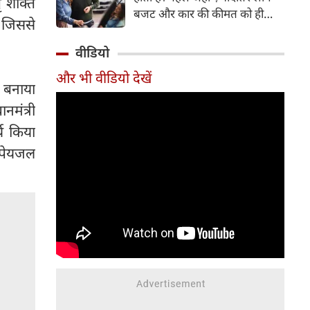
ृ शक्ति
बजट और कार की कीमत को ही
, जिससे
सबसे अहम मानते थे, वहीं आज
खरीदार कई दूसरे पहलुओं पर भी
वीडियो
ध्यान देते हैं। आइए जानते हैं कि कार
और भी वीडियो देखें
खरीदते समय किन बातों पर ध्यान
न बनाया
देना चाहिए।
नमंत्री
्य किया
छ पेयजल