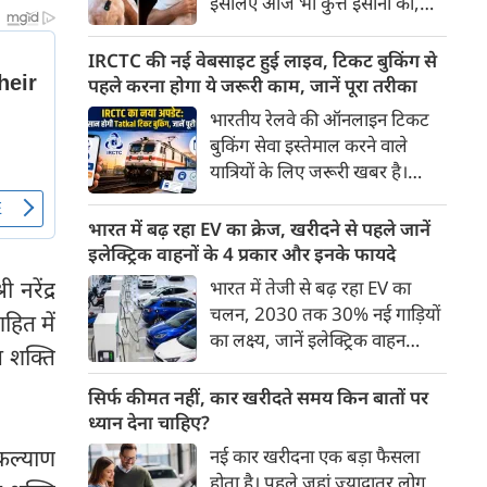
इसलिए आज भी कुत्ते इंसानों को,
पहुंच रहा है।
इंसानों से बेहतर समझते हैं। जब हम
भू-राजनीति से लेकर कृत्रिम
IRCTC की नई वेबसाइट हुई लाइव, टिकट बुकिंग से
बुद्धिमत्ता, जलवायु परिवर्तन से लेकर
पहले करना होगा ये जरूरी काम, जानें पूरा तरीका
क्रिकेट तक हर विषय पर बहस कर
भारतीय रेलवे की ऑनलाइन टिकट
सकते हैं, तो उस जीव पर भी एक
बुकिंग सेवा इस्तेमाल करने वाले
गंभीर चर्चा बनती है जिसने किसी भी
यात्रियों के लिए जरूरी खबर है।
सभ्यता से पहले इंसान का साथ चुना
IRCTC ने अपनी नई टिकट बुकिंग
था। दुर्भाग्य यह है कि आज कुत्तों के
वेबसाइट का बीटा वर्जन लॉन्च कर
भारत में बढ़ रहा EV का क्रेज, खरीदने से पहले जानें
बारे में हमारी राय पशु-चिकित्सकों,
दिया है। करीब 24 साल पुराने
इलेक्ट्रिक वाहनों के 4 प्रकार और इनके फायदे
व्यवहार वैज्ञानिकों या विशेषज्ञों से
इंटरफेस के बाद वेबसाइट को नए
 नरेंद्र
भारत में तेजी से बढ़ रहा EV का
कम... और व्हाट्सऐप यूनिवर्सिटी से
डिजाइन और कई नए फीचर्स के साथ
चलन, 2030 तक 30% नई गाड़ियों
ज़्यादा बनती है।
शहित में
अपडेट किया गया है।
का लक्ष्य, जानें इलेक्ट्रिक वाहन
 शक्ति
कितने प्रकार के होते हैं और क्या है
200 अरब रुपए का मौका
सिर्फ कीमत नहीं, कार खरीदते समय किन बातों पर
ध्यान देना चाहिए?
नकल्याण
नई कार खरीदना एक बड़ा फैसला
होता है। पहले जहां ज़्यादातर लोग