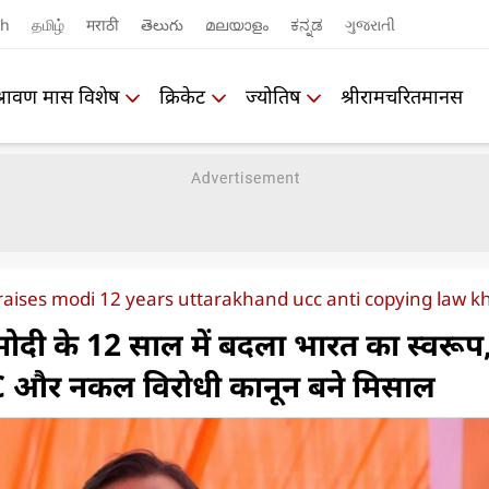
sh
தமிழ்
मराठी
తెలుగు
മലയാളം
ಕನ್ನಡ
ગુજરાતી
श्रावण मास विशेष
क्रिकेट
ज्योतिष
श्रीरामचरितमानस
aises modi 12 years uttarakhand ucc anti copying law k
ोदी के 12 साल में बदला भारत का स्वरूप
UCC और नकल विरोधी कानून बने मिसाल