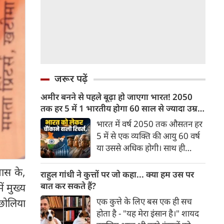
जरूर पढ़ें
अमीर बनने से पहले बूढ़ा हो जाएगा भारत! 2050
तक हर 5 में 1 भारतीय होगा 60 साल से ज्यादा उम्र
का
भारत में वर्ष 2050 तक औसतन हर
5 में से एक व्यक्ति की आयु 60 वर्ष
या उससे अधिक होगी। साथ ही
लगभग 10 में से 7 बुजुर्ग ग्रामीण
वास के,
भारत में रहेंगे। ‘ट्रांसफॉर्म रूरल
राहुल गांधी ने कुत्तों पर जो कहा... क्या हम उस पर
इंडिया’ (टीआरआई) की रिचर्स के
बात कर सकते हैं?
ं मुख्य
अनुसार भारत विकसित देशों के
एक कुत्ते के लिए बस एक ही सच
ा छोलिया
विपरीत समृद्ध बनने से पहले ही वृद्ध
होता है - "यह मेरा इंसान है।" शायद
होती आबादी वाले देश की श्रेणी में