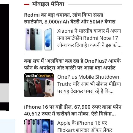
धांधली, पेपर लीक और परीक्षा
मोबाइल मेनिया
परीक्षा नियंत्रकों की महत्वपूर्ण बैठक
माफियाओं के खिलाफ छात्रों का
आयोजित की गई।
Redmi का बड़ा धमाका, लांच किया सस्ता
विरोध प्रदर्शन उग्र रूप ले चुका है।
स्मार्टफोन, 8,000mAh बैटरी और 50MP कैमरा
आंदोलन के 14वें दिन इस मामले में
उस वक्त बड़ा मोड़ आया जब
Xiaomi ने भारतीय बाजार में अपना
लोकसभा में विपक्ष के नेता राहुल
नया स्मार्टफोन Redmi Note 17
गांधी ने सीधे आंदोलनकारी छात्रों से
लॉन्च कर दिया है। कंपनी ने इस फोन
संवाद साधा।
को TrueColour AMOLED
डिस्प्ले, 8,000mAh की बड़ी बैटरी
क्या सच में 'अलविदा' कह रहा है OnePlus? आपके
और Qualcomm Snapdragon
फोन के अपडेट्स और वारंटी पर आया बड़ा अपडेट
चिपसेट के साथ पेश किया है। फोन में
OnePlus Mobile Shutdown
50MP का मेन कैमरा दिया गया है।
Truth: यदि आप भी सोशल मीडिया
इसके अलावा Redmi Note 17 में
पर यह देखकर घबरा रहे हैं कि
Corning Gorilla Glass 7i
"OnePlus मोबाइल बंद हो रहा है",
प्रोटेक्शन, IP65 रेटिंग और मजबूत
तो थोड़ा ठहरिए! टेक वर्ल्ड में किसी
iPhone 16 पर बड़ी डील, 67,900 रुपए वाला फोन
चेसिस जैसे फीचर्स मिलते हैं।
समय 'फ्लैगशिप किलर' के नाम से
40,612 रुपए में खरीदने का मौका, ऐसे मिलेगा
मशहूर इस ब्रांड को लेकर इंटरनेट पर
डिस्काउंट
Apple के iPhone 16 पर
लगातार कयासबाजी का दौर जारी है।
Flipkart शानदार ऑफर लेकर