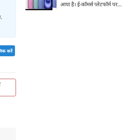
आया है। ई-कॉमर्स प्लेटफॉर्म पर
iPhone 16 के 128GB मॉडल की
स,
कीमत सीधे डिस्काउंट के बाद
67,900 रुपए हो गई है। वहीं, अगर
ग्राहक एक्सचेंज ऑफर और चुनिंदा
बैंक कार्ड के डिस्काउंट का फायदा
उठाते हैं, तो इस फोन को प्रभावी तौर
िक करें
पर सिर्फ 40,612 रुप में खरीदा जा
सकता है।
र