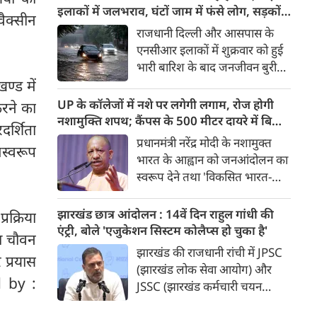
बीजेपी सांसद और अभिनेत्री कंगना
इलाकों में जलभराव, घंटों जाम में फंसे लोग, सड़कों
ैक्सीन
रनौत ने अपने पहले के बयान पर
पर भरा कमर तक पानी
राजधानी दिल्ली और आसपास के
सफाई दी। उन्होंने अब Gen Z को
एनसीआर इलाकों में शुक्रवार को हुई
भारत की ‘सबसे बड़ी ताकत’ बताया
भारी बारिश के बाद जनजीवन बुरी
है। कंगना ने कहा कि कुछ लोगों के
तरह प्रभावित हुआ। दिल्ली, नोएडा
खण्ड में
व्यवहार के आधार पर पूरी पीढ़ी को
और गाजियाबाद के कई इलाकों में
UP के कॉलेजों में नशे पर लगेगी लगाम, रोज होगी
करने का
गलत ठहराना उचित नहीं है। उन्होंने
सड़कें पानी से लबालब हो गईं,
नशामुक्ति शपथ; कैंपस के 500 मीटर दायरे में बिक्री
कहा कि Gen Z सरकार का हिस्सा है
दर्शिता
जिसके चलते कई प्रमुख मार्गों पर
पर सख्ती
प्रधानमंत्री नरेंद्र मोदी के नशामुक्त
और इसी पीढ़ी के जनादेश की वजह
स्वरूप
लंबा ट्रैफिक जाम लग गया। भारी
भारत के आह्वान को जनआंदोलन का
से मौजूदा सरकार लंबे समय से सत्ता
बारिश के कारण लोगों को अपने
स्वरूप देने तथा 'विकसित भारत-
में है।
गंतव्य तक पहुंचने में काफी परेशानी
विकसित उत्तर प्रदेश' के संकल्प को
का सामना करना पड़ा।
साकार करने के उद्देश्य से योगी
झारखंड छात्र आंदोलन : 14वें दिन राहुल गांधी की
रक्रिया
सरकार सभी उच्च शिक्षण संस्थानों में
एंट्री, बोले 'एजुकेशन सिस्टम कोलैप्स हो चुका है'
घा चौवन
व्यापक नशामुक्ति अभियान
झारखंड की राजधानी रांची में JPSC
 प्रयास
चलाएगी। विधानसभा परिसर में उच्च
(झारखंड लोक सेवा आयोग) और
शिक्षा मंत्री योगेंद्र उपाध्याय की
ed by :
JSSC (झारखंड कर्मचारी चयन
अध्यक्षता में प्रदेश के सभी राजकीय
आयोग) की परीक्षाओं में कथित
विश्वविद्यालयों के कुलसचिवों एवं