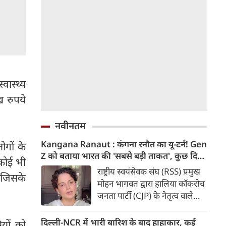
वास्थ्य
ख रुपये
नवीनतम
Kangana Ranaut : कंगना रनौत का यू-टर्न! Gen
ोगों के
Z को बताया भारत की 'सबसे बड़ी ताकत', कुछ दिन
 कोई भी
पहले प्रदर्शनकारियों को कहा था 'जेनरेशन गटर'
राष्ट्रीय स्वयंसेवक संघ (RSS) प्रमुख
, जिसके
मोहन भागवत द्वारा हालिया कॉकरोच
जनता पार्टी (CJP) के नेतृत्व वाले
प्रदर्शनों में Gen Z की भूमिका को
समर्थन दिए जाने के एक दिन बाद
दिल्ली-NCR में भारी बारिश के बाद हाहाकार, कई
ियों को