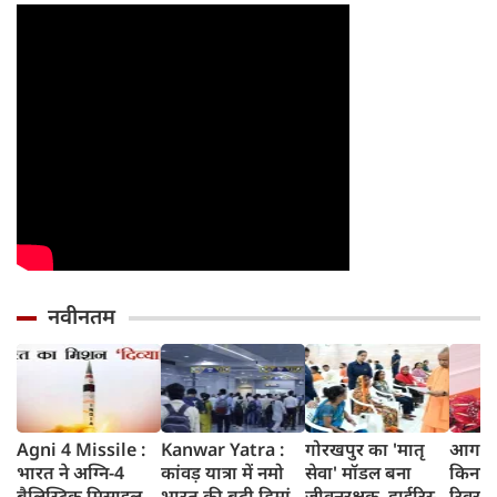
वरना पछताएंगे
तो हो जाएंगे हैरान
नवीनतम
Agni 4 Missile :
Kanwar Yatra :
गोरखपुर का 'मातृ
आगरा म
भारत ने अग्नि-4
कांवड़ यात्रा में नमो
सेवा' मॉडल बना
किनारे
बैलिस्टिक मिसाइल
भारत की बढ़ी डिमांड,
जीवनरक्षक, हाईरिस्क
रिवर फ्