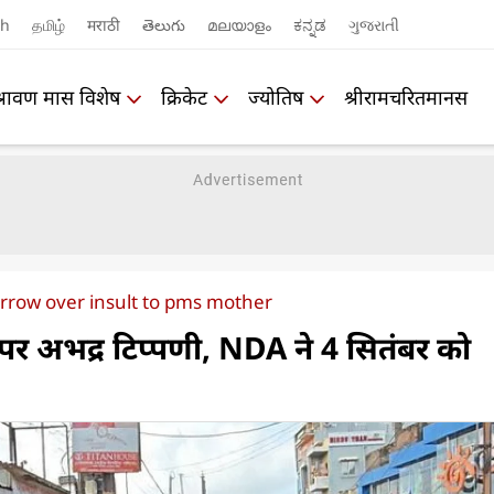
sh
தமிழ்
मराठी
తెలుగు
മലയാളം
ಕನ್ನಡ
ગુજરાતી
श्रावण मास विशेष
क्रिकेट
ज्योतिष
श्रीरामचरितमानस
rrow over insult to pms mother
पर अभद्र टिप्पणी, NDA ने 4 सितंबर को