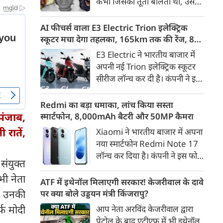
कभी जिसकी तूती बोलती थी, उस
गैरकानूनी जानकारी हटाने की
पूर्व सांसद और माफिया अतीक
समयसीमा 36 घंटे से घटाकर 3 घंटे
अहमद के कुनबे पर कानून और
AI फीचर्स वाला E3 Electric Trion इलेक्ट्रिक
कर दी गई है।
किस्मत की दोहरी मार पड़ रही है।
स्कूटर मचा देगा तहलका, 165km तक की रेंज, 8
जिस झांसी जिले में अप्रैल 2023 में
साल की बैटरी वारंटी, कीमत जानेंगे तो हो जाएंगे
E3 Electric ने भारतीय बाजार में
अतीक के एनकाउंटर में मारे गए बेटे
हैरान
अपनी नई Trion इलेक्ट्रिक स्कूटर
असद की सांसें थमी थीं, उसी झांसी में
सीरीज लॉन्च कर दी है। कंपनी ने इसे
अब उसके छोटे बेटे अबान की भीषण
तीन वेरिएंट C1, C1x और C2 में
सड़क दुर्घटना में जान चली गई है।
पेश किया है। Trion की शुरुआती
Redmi का बड़ा धमाका, लांच किया सस्ता
कीमत 99,999 रुपए (एक्स-शोरूम,
पंजाब,
स्मार्टफोन, 8,000mAh बैटरी और 50MP कैमरा
बेंगलुरु) रखी गई है। फिलहाल इसकी
 रातें,
Xiaomi ने भारतीय बाजार में अपना
बुकिंग बेंगलुरु के ग्राहकों के लिए
नया स्मार्टफोन Redmi Note 17
कंपनी की आधिकारिक वेबसाइट के
लॉन्च कर दिया है। कंपनी ने इस फोन
जरिए शुरू की गई है। आने वाले समय
संयुक्त
को TrueColour AMOLED
में इसे दूसरे शहरों में भी उपलब्ध
भी नेता
डिस्प्ले, 8,000mAh की बड़ी बैटरी
ATF में इथेनॉल मिलाएगी सरकार! केजरीवाल के दावे
कराया जाएगा।
और Qualcomm Snapdragon
और उनकी
पर क्या बोले उड्डयन मंत्री किंजरापु?
चिपसेट के साथ पेश किया है। फोन में
्फ मोदी
आप नेता अरविंद केजरीवाल द्वारा
50MP का मेन कैमरा दिया गया है।
पेट्रोल के बाद एटीएफ में भी इथेनॉल