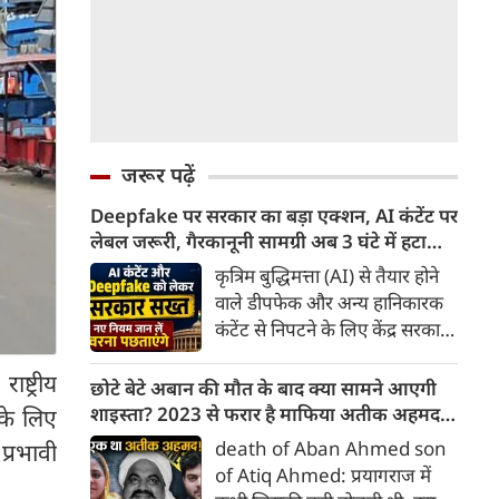
जरूर पढ़ें
Deepfake पर सरकार का बड़ा एक्शन, AI कंटेंट पर
लेबल जरूरी, गैरकानूनी सामग्री अब 3 घंटे में हटानी
होगी, नए नियम जान लें वरना पछताएंगे
कृत्रिम बुद्धिमत्ता (AI) से तैयार होने
वाले डीपफेक और अन्य हानिकारक
कंटेंट से निपटने के लिए केंद्र सरकार
ने नियामक व्यवस्था को और सख्त
ष्ट्रीय
किया है। सरकार ने AI से तैयार कंटेंट
छोटे बेटे अबान की मौत के बाद क्या सामने आएगी
पर स्पष्ट लेबल और पहचान योग्य
शाइस्ता? 2023 से फरार है माफिया अतीक अहमद
के लिए
मेटाडेटा उपलब्ध कराना अनिवार्य
की पत्नी
death of Aban Ahmed son
प्रभावी
किया है। साथ ही, सरकारी या
of Atiq Ahmed: प्रयागराज में
न्यायालय के आदेश के आधार पर