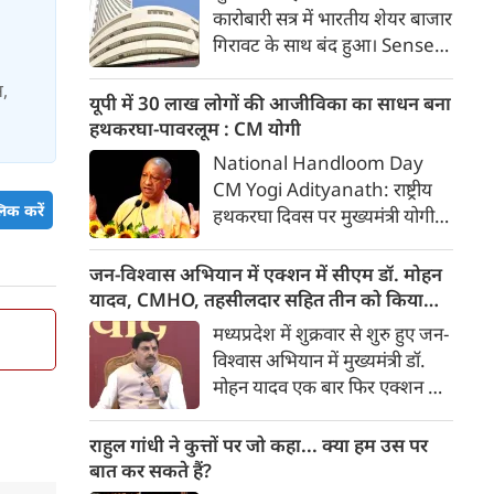
इंडिया’ (टीआरआई) की रिचर्स के
455 अंक टूटा, निफ्टी में भी गिरावट
अनुसार भारत विकसित देशों के
शुक्रवार को हफ्ते के आखिरी
विपरीत समृद्ध बनने से पहले ही वृद्ध
कारोबारी सत्र में भारतीय शेयर बाजार
स,
होती आबादी वाले देश की श्रेणी में
गिरावट के साथ बंद हुआ। Sensex
पहुंच रहा है।
455.59 अंक यानी 0.58 फीसदी
गिरकर 78,499.17 के स्तर पर बंद
यूपी में 30 लाख लोगों की आजीविका का साधन बना
हुआ। वहीं, Nifty 50 में 65.35
हथकरघा-पावरलूम : CM योगी
अंक यानी 0.27 फीसदी की गिरावट
िक करें
National Handloom Day
रही और यह 24,570.65 के स्तर
CM Yogi Adityanath: राष्ट्रीय
पर बंद हुआ। शुक्रवार को सेंसेक्स
हथकरघा दिवस पर मुख्यमंत्री योगी
438.68 अंक यानी 0.56 फीसदी
आदित्यनाथ ने कारीगरों व बुनकरों के
गिरकर 78,516.08 के स्तर पर
उत्थान के लिए सरकार की प्रतिबद्धता
जन-विश्वास अभियान में एक्शन में सीएम डॉ. मोहन
खुला था। वहीं निफ्टी 97.10 अंक
दोहराई। उन्होंने कहा कि यूपी में
यादव, CMHO, तहसीलदार सहित तीन को किया
यानी 0.39 फीसदी की गिरावट के
हथकरघा और पावरलूम से करीब 30
सस्पेंड
मध्यप्रदेश में शुक्रवार से शुरु हुए जन-
साथ 24,538.90 के स्तर पर खुला।
लाख लोगों की आजीविका जुड़ी है।
विश्वास अभियान में मुख्यमंत्री डॉ.
मोहन यादव एक बार फिर एक्शन मोड
में दिखाई दिए। छिंदवाड़ा में उन्होंने