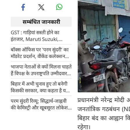
सम्बंधित जानकारी
GST : गाड़ियां सस्ती होने का
इंतजार, Maruti Suzuki,
Hyundai, Mahindra और
बॉक्स ऑफिस पर 'परम सुंदरी' का
Tata Motors की बिक्री घटी
मॉडरेट प्रदर्शन, वीकेंड कलेक्शन
28.48 करोड़ रुपये
भाजपा नेताओं से क्यों मिलना चाहते
हैं विपक्ष के उपराष्ट्रपति उम्मीदवार
सुदर्शन रेड्‍डी
बिहार में अभी चुनाव हुए तो बनेगी
किसकी सरकार, क्या कहता है यह
सर्वे?
प्रधानमंत्री नरेन्द्र म
परम सुंदरी रिव्यू: सिद्धार्थ-जाह्नवी
की केमिस्ट्री और खूबसूरत लोकेशन
जनतांत्रिक गठबंधन (N
भी नहीं बचा पाई कमजोर कहानी
बिहार बंद का आह्वान क
को
रहेगा।