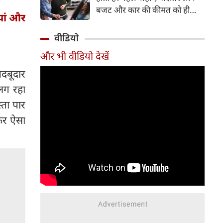
बजट और कार की कीमत को ही
ियां और
सबसे अहम मानते थे, वहीं आज
खरीदार कई दूसरे पहलुओं पर भी
वीडियो
ध्यान देते हैं। आइए जानते हैं कि कार
और भी वीडियो देखें
खरीदते समय किन बातों पर ध्यान
देना चाहिए।
बदबूदार
लग रहा
्ता पार
खकर ऐसा