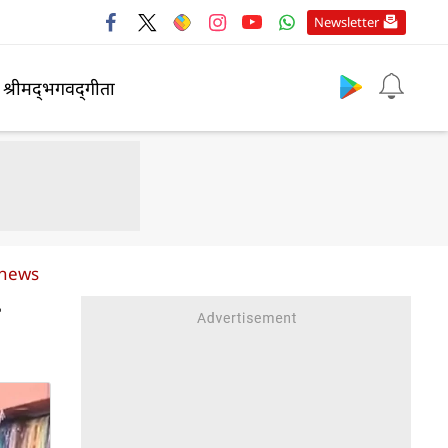
Newsletter
श्रीमद्‍भगवद्‍गीता
 news