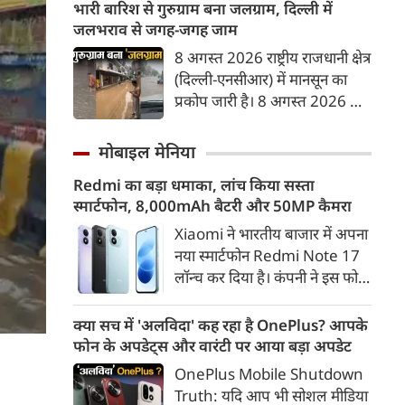
2026—के जरिए बैंकों और भुगतान
भारी बारिश से गुरुग्राम बना जलग्राम, दिल्ली में
एक मजबूत पहचान गढ़ी। आइए,
प्रणाली प्रदाताओं को यूपीआई (UPI)
जलभराव से जगह-जगह जाम
स्वतंत्रता दिवस (15 अगस्त) पर एक
और रूपे (RuPay) डेबिट कार्ड
8 अगस्त 2026 राष्ट्रीय राजधानी क्षेत्र
प्रेरणादायक निबंध पढ़ते हैं।
भुगतानों पर मर्चेंट डिस्काउंट रेट
(दिल्ली-एनसीआर) में मानसून का
(MDR) यानी लेनदेन शुल्क लगाने
प्रकोप जारी है। 8 अगस्त 2026 को
की अनुमति देने के प्रावधानों ने देश में
तड़के से हो रही मूसलाधार बारिश ने
एक बड़ी बहस छेड़ दी है।
दिल्ली और गुरुग्राम की रफ्तार पर
मोबाइल मेनिया
ब्रेक लगा दिया है। भारी वर्षा के कारण
Redmi का बड़ा धमाका, लांच किया सस्ता
गुरुग्राम की सड़कें नदियों में तब्दील हो
स्मार्टफोन, 8,000mAh बैटरी और 50MP कैमरा
गईं, जिससे शहर में 'जलग्राम' जैसे
हालात बन गए हैं।
Xiaomi ने भारतीय बाजार में अपना
नया स्मार्टफोन Redmi Note 17
लॉन्च कर दिया है। कंपनी ने इस फोन
को TrueColour AMOLED
डिस्प्ले, 8,000mAh की बड़ी बैटरी
क्या सच में 'अलविदा' कह रहा है OnePlus? आपके
और Qualcomm Snapdragon
फोन के अपडेट्स और वारंटी पर आया बड़ा अपडेट
चिपसेट के साथ पेश किया है। फोन में
OnePlus Mobile Shutdown
50MP का मेन कैमरा दिया गया है।
Truth: यदि आप भी सोशल मीडिया