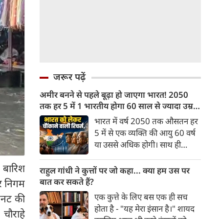
जरूर पढ़ें
अमीर बनने से पहले बूढ़ा हो जाएगा भारत! 2050
तक हर 5 में 1 भारतीय होगा 60 साल से ज्यादा उम्र
का
भारत में वर्ष 2050 तक औसतन हर
5 में से एक व्यक्ति की आयु 60 वर्ष
या उससे अधिक होगी। साथ ही
लगभग 10 में से 7 बुजुर्ग ग्रामीण
र बारिश
भारत में रहेंगे। ‘ट्रांसफॉर्म रूरल
राहुल गांधी ने कुत्तों पर जो कहा... क्या हम उस पर
इंडिया’ (टीआरआई) की रिचर्स के
बात कर सकते हैं?
गर निगम
अनुसार भारत विकसित देशों के
एक कुत्ते के लिए बस एक ही सच
िनट की
विपरीत समृद्ध बनने से पहले ही वृद्ध
होता है - "यह मेरा इंसान है।" शायद
 चौराहे
होती आबादी वाले देश की श्रेणी में