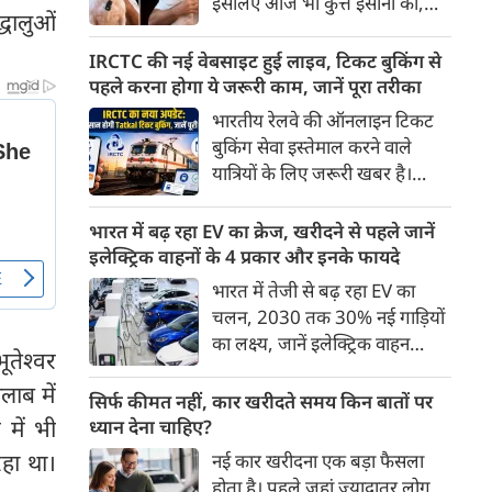
इसलिए आज भी कुत्ते इंसानों को,
पहुंच रहा है।
्धालुओं
इंसानों से बेहतर समझते हैं। जब हम
भू-राजनीति से लेकर कृत्रिम
IRCTC की नई वेबसाइट हुई लाइव, टिकट बुकिंग से
बुद्धिमत्ता, जलवायु परिवर्तन से लेकर
पहले करना होगा ये जरूरी काम, जानें पूरा तरीका
क्रिकेट तक हर विषय पर बहस कर
भारतीय रेलवे की ऑनलाइन टिकट
सकते हैं, तो उस जीव पर भी एक
बुकिंग सेवा इस्तेमाल करने वाले
गंभीर चर्चा बनती है जिसने किसी भी
यात्रियों के लिए जरूरी खबर है।
सभ्यता से पहले इंसान का साथ चुना
IRCTC ने अपनी नई टिकट बुकिंग
था। दुर्भाग्य यह है कि आज कुत्तों के
वेबसाइट का बीटा वर्जन लॉन्च कर
भारत में बढ़ रहा EV का क्रेज, खरीदने से पहले जानें
बारे में हमारी राय पशु-चिकित्सकों,
दिया है। करीब 24 साल पुराने
इलेक्ट्रिक वाहनों के 4 प्रकार और इनके फायदे
व्यवहार वैज्ञानिकों या विशेषज्ञों से
इंटरफेस के बाद वेबसाइट को नए
भारत में तेजी से बढ़ रहा EV का
कम... और व्हाट्सऐप यूनिवर्सिटी से
डिजाइन और कई नए फीचर्स के साथ
चलन, 2030 तक 30% नई गाड़ियों
ज़्यादा बनती है।
अपडेट किया गया है।
का लक्ष्य, जानें इलेक्ट्रिक वाहन
ूतेश्वर
कितने प्रकार के होते हैं और क्या है
लाब में
200 अरब रुपए का मौका
सिर्फ कीमत नहीं, कार खरीदते समय किन बातों पर
में भी
ध्यान देना चाहिए?
हा था।
नई कार खरीदना एक बड़ा फैसला
होता है। पहले जहां ज़्यादातर लोग