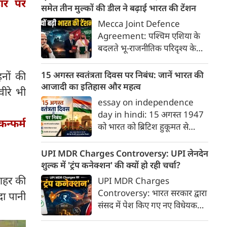
ार पर
याद करने और उनके बलिदान का
समेत तीन मुल्कों की डील ने बढ़ाई भारत की टेंशन
सम्मान करने का दिन है, जिन्होंने हमें
Mecca Joint Defence
यह आजादी दी। इस दिन को सार्थक
Agreement: पश्चिम एशिया के
बनाने के लिए हमें कुछ खास कार्य
बदलते भू-राजनीतिक परिदृश्य के
जरूर करने चाहिए, जिससे हमारे
बीच तुर्की, पाकिस्तान और सऊदी
अंदर राष्ट्रभक्ति की भावना और भी
अरब ने एक ऐतिहासिक और
15 अगस्त स्वतंत्रता दिवस पर निबंध: जानें भारत की
नों की
गहरी हो सके।
रणनीतिक 'मक्का संयुक्त रक्षा
आजादी का इतिहास और महत्व
वीरे भी
समझौते' (Mecca Joint
essay on independence
Defence Agreement) पर
day in hindi: 15 अगस्त 1947
हस्ताक्षर किए हैं।
न्फर्म
को भारत को ब्रिटिश हुकूमत से
आजादी मिली थी। यह ऐतिहासिक
दिन जहाँ स्वतंत्रता का उल्लास लेकर
UPI MDR Charges Controversy: UPI लेनदेन
आया, वहीं देशवासियों को विभाजन
शुल्क में 'ट्रंप कनेक्शन' की क्यों हो रही चर्चा?
के गहरे जख्म और दर्द का भी सामना
 शहर की
UPI MDR Charges
करना पड़ा। इस दर्द के बावजूद,
Controversy: भारत सरकार द्वारा
दा पानी
भारतीयों ने अपने अतीत को भुलाकर
संसद में पेश किए गए नए विधेयक—
एक नए भारत के निर्माण का संकल्प
कराधान कानून (संशोधन) विधेयक,
लिया और वैश्विक पटल पर देश की