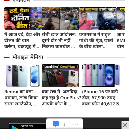
मैं आज दर्द, डेटा और
रांची छात्र आंदोलन:
प्रयागराज में राहुल
जापान
दौलत की बात
दूसरे दौर भी नहीं
गांधी की गूंज, छात्रों
KMPH 
करुंगा, चक्रव्यूह में
निकला बातचीत का
के बीच खोला
चीन क
फंसे हैं देश के छात्र,
कोई नतीजा, MLA
रोजगार के '5 बंद
टाइफून
मोबाइल मेनिया
रील नशा है, छात्रों की
जयराम महतो ने
दरवाजों' का सच
में अलर
गूंज में बोले राहुल
किया अनशन का
स्कूल बं
गांधी
ऐलान
Redmi का बड़ा
क्या सच में 'अलविदा'
iPhone 16 पर बड़ी
धमाका, लांच किया
कह रहा है OnePlus?
डील, 67,900 रुपए
सस्ता स्मार्टफोन,
आपके फोन के
वाला फोन 40,612 रुपए
8,000mAh बैटरी
अपडेट्स और वारंटी पर
में खरीदने का मौका, ऐसे
और 50MP कैमरा
आया बड़ा अपडेट
मिलेगा डिस्काउंट