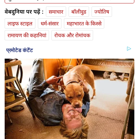
वेबदुनिया पर पढ़ें :
समाचार
बॉलीवुड
ज्योतिष
लाइफ स्‍टाइल
धर्म-संसार
महाभारत के किस्से
रामायण की कहानियां
रोचक और रोमांचक