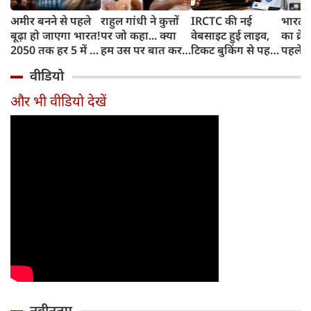
अमीर बनने से पहले
राहुल गांधी ने कुत्तों
IRCTC की नई
भारत म
बूढ़ा हो जाएगा भारत!
पर जो कहा... क्या
वेबसाइट हुई लाइव,
का क्रे
2050 तक हर 5 में 1
हम उस पर बात कर
टिकट बुकिंग से पहले
पहले जा
भारतीय होगा 60
सकते हैं?
करना होगा ये जरूरी
वाहनों 
वीडियो
साल से ज्यादा उम्र का
काम, जानें पूरा
और इन
तरीका
और भी वीडियो देखें
नवीनतम