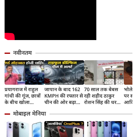
नवीनतम
प्रयागराज में राहुल
जापान के बाद 162
70 साल तक बेबस
भोलेना
गांधी की गूंज, छात्रों
KMPH की रफ्तार से
रही शहीद ठाकुर
पर सी
के बीच खोला
चीन की ओर बढ़ा
रोशन सिंह की धरती,
आदित्य
रोजगार के '5 बंद
टाइफून डॉल्फिन, चीन
फिर CM योगी ने
पुष्पवर्
मोबाइल मेनिया
दरवाजों' का सच
में अलर्ट, बंदरगाह,
मिटा दिया तीन
स्कूल बंद, उड़ानें रद्द
पीढ़ियों का दर्द