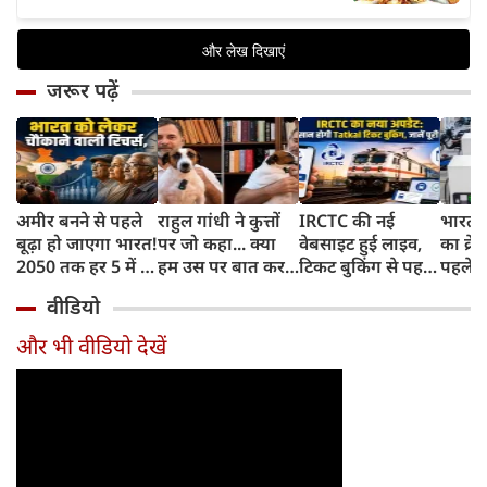
जरूर पढ़ें
अमीर बनने से पहले
राहुल गांधी ने कुत्तों
IRCTC की नई
भारत म
बूढ़ा हो जाएगा भारत!
पर जो कहा... क्या
वेबसाइट हुई लाइव,
का क्रे
2050 तक हर 5 में 1
हम उस पर बात कर
टिकट बुकिंग से पहले
पहले जा
भारतीय होगा 60
सकते हैं?
करना होगा ये जरूरी
वाहनों 
वीडियो
साल से ज्यादा उम्र का
काम, जानें पूरा
और इन
तरीका
और भी वीडियो देखें