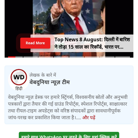
Top News 8 August: दिल्ली में बारिश
Read More
ने तोड़ा 15 साल का रिकॉर्ड, भारत पर
100% टैरिफ का खतरा; Gen Z पर कंगना
का यू-टर्न
लेखक के बारे में
वेबदुनिया न्यूज़ टीम
वेबदुनिया न्यूज़ डेस्क पर हमारे स्ट्रिंगर्स, विश्वसनीय स्रोतों और अनुभवी
पत्रकारों द्वारा तैयार की गई ग्राउंड रिपोर्ट्स, स्पेशल रिपोर्ट्स, साक्षात्कार
तथा रीयल-टाइम अपडेट्स को वरिष्ठ संपादकों द्वारा सावधानीपूर्वक
जांच-परख कर प्रकाशित किया जाता है।....
और पढ़ें
हमारे साथ WhatsApp पर जुड़ने के लिए यहां क्लिक करें