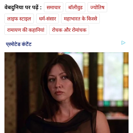
वेबदुनिया पर पढ़ें :
समाचार
बॉलीवुड
ज्योतिष
लाइफ स्‍टाइल
धर्म-संसार
महाभारत के किस्से
रामायण की कहानियां
रोचक और रोमांचक