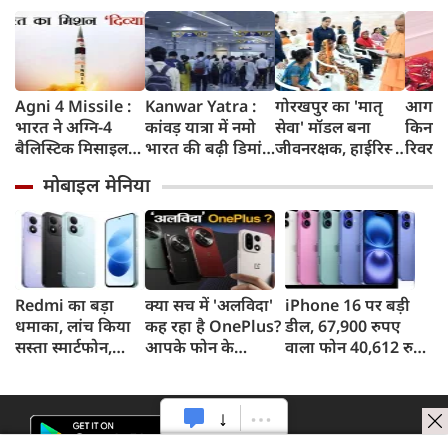
Agni 4 Missile :
Kanwar Yatra :
गोरखपुर का 'मातृ
आगरा म
भारत ने अग्नि-4
कांवड़ यात्रा में नमो
सेवा' मॉडल बना
किनारे
बैलिस्टिक मिसाइल
भारत की बढ़ी डिमांड,
जीवनरक्षक, हाईरिस्क
रिवर फ्
का सफल परीक्षण
गाजियाबाद समेत
गर्भवती महिलाओं के
करोड़ 
मोबाइल मेनिया
किया, 4,000 KM
कई स्टेशनों पर 50%
इलाज से बची 77
करेगी 
तक मारक क्षमता
तक बढ़ी यात्रियों की
जिंदगियां
मिलेंग
संख्या
सुविधा
Redmi का बड़ा
क्या सच में 'अलविदा'
iPhone 16 पर बड़ी
धमाका, लांच किया
कह रहा है OnePlus?
डील, 67,900 रुपए
सस्ता स्मार्टफोन,
आपके फोन के
वाला फोन 40,612 रुपए
8,000mAh बैटरी
अपडेट्स और वारंटी पर
में खरीदने का मौका, ऐसे
और 50MP कैमरा
आया बड़ा अपडेट
मिलेगा डिस्काउंट